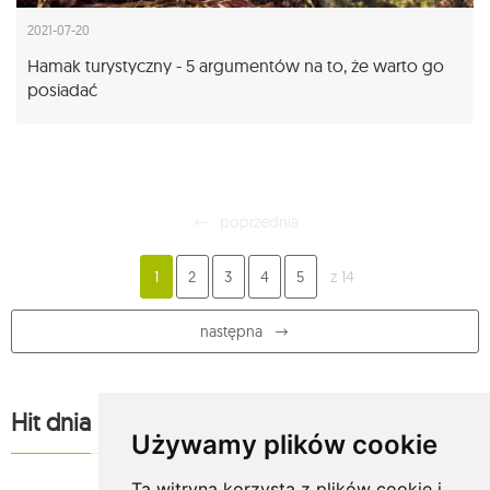
2021-07-20
Hamak turystyczny - 5 argumentów na to, że warto go
posiadać
poprzednia
1
2
3
4
5
z 14
następna
Hit dnia
Używamy plików cookie
Ta witryna korzysta z plików cookie i