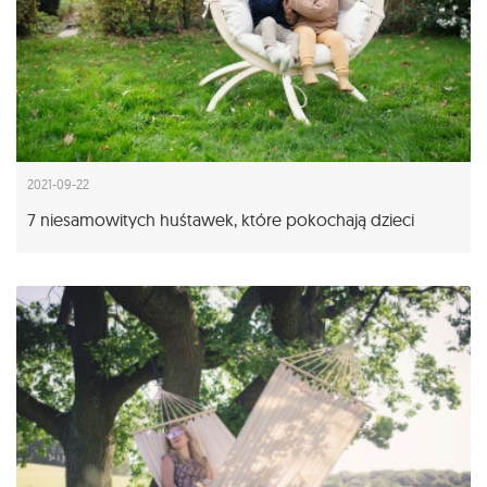
2021-09-22
7 niesamowitych huśtawek, które pokochają dzieci