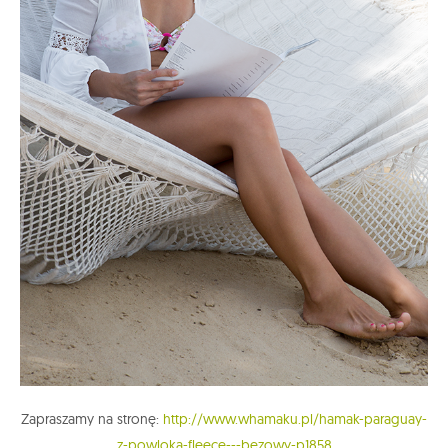
Zapraszamy na stronę:
http://www.whamaku.pl/hamak-paraguay-
z-powloka-fleece---bezowy-p1858