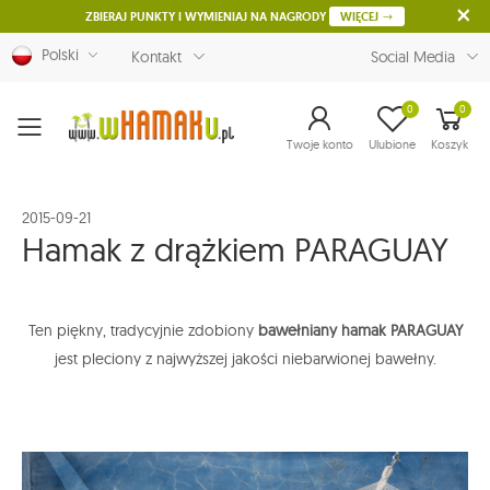
ZBIERAJ PUNKTY I WYMIENIAJ NA NAGRODY
WIĘCEJ
Polski
Kontakt
Social Media
0
0
Menu
Twoje konto
Ulubione
Koszyk
2015-09-21
Hamak z drążkiem PARAGUAY
T
en
piękny, tradycyjnie zdobiony
bawełniany
hamak
PARAGUAY
jest pleciony z najwyższej jakości niebarwionej bawełny.