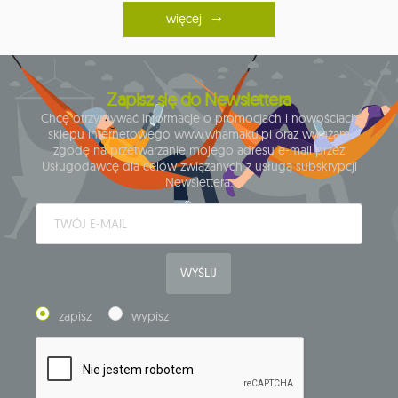
więcej
Zapisz się do Newslettera
Chcę otrzymywać informacje o promocjach i nowościach
sklepu internetowego www.whamaku.pl oraz wyrażam
zgodę na przetwarzanie mojego adresu e-mail przez
Usługodawcę dla celów związanych z usługą subskrypcji
Newslettera.
WYŚLIJ
zapisz
wypisz