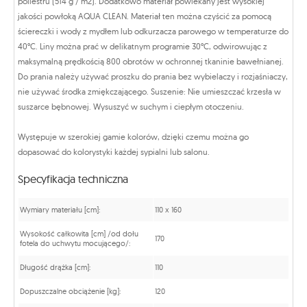
poliestru (514 g / m2).
Dodatkowo materiał powlekany jest wysokiej
jakości powłoką AQUA CLEAN. Materiał ten można czyścić za pomocą
ściereczki i wody z mydłem lub odkurzacza parowego w temperaturze do
40°C. Liny można prać w delikatnym programie 30°C, odwirowując z
maksymalną prędkością 800 obrotów w ochronnej tkaninie bawełnianej.
Do prania należy używać proszku do prania bez wybielaczy i rozjaśniaczy,
nie używać środka zmiękczającego. Suszenie: Nie umieszczać krzesła w
suszarce bębnowej. Wysuszyć w suchym i ciepłym otoczeniu.
Występuje w szerokiej gamie kolorów, dzięki czemu można go
dopasować do kolorystyki każdej sypialni lub salonu.
Specyfikacja techniczna
Wymiary materiału [cm]:
110 x 160
Wysokość całkowita [cm] /od dołu
170
fotela do uchwytu mocującego/:
Długość drążka [cm]:
110
Dopuszczalne obciążenie [kg]:
120