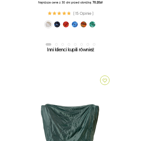
Najniższa cena z 30 dni przed obniżką:
70.20zł
Najn
( 15 Opinie )
biały (fix/biały)
czarny (fix/czarny)
czerwono-żółty (fix/czerw)
niebieski (fix/nieb)
pomarańczowy (fix/pom)
zielony (fix/zielony)
biały 
cza
Inni klienci kupili również