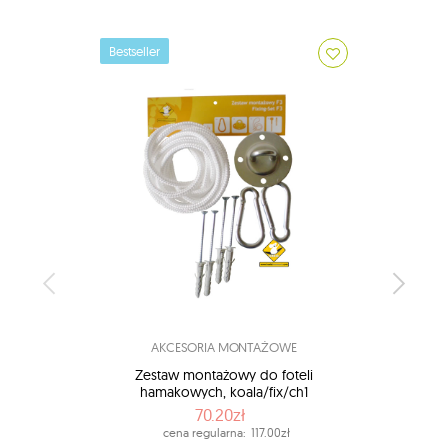
Bestseller
Bestse
AKCESORIA MONTAŻOWE
Zestaw montażowy do foteli
Ze
hamakowych, koala/fix/ch1
70.20zł
cena regularna:
117.00zł