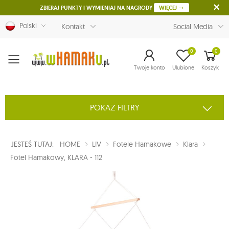
ZBIERAJ PUNKTY I WYMIENIAJ NA NAGRODY
WIĘCEJ
Polski
Kontakt
Social Media
0
0
Menu
Twoje konto
Ulubione
Koszyk
POKAŻ FILTRY
JESTEŚ TUTAJ:
HOME
LIV
Fotele Hamakowe
Klara
Fotel Hamakowy, KLARA - 112