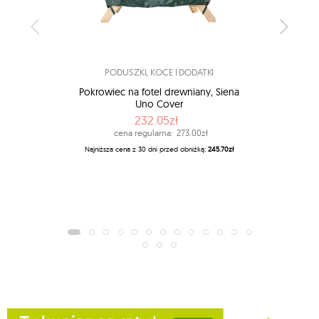
PODUSZKI, KOCE I DODATKI
Pokrowiec na fotel drewniany, Siena
Koc p
Uno Cover
232.05zł
cena regularna:
273.00zł
Najn
Najniższa cena z 30 dni przed obniżką:
245.70zł