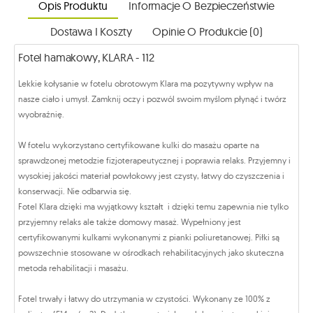
Opis Produktu
Informacje O Bezpieczeństwie
Dostawa I Koszty
Opinie O Produkcie (0)
Fotel hamakowy, KLARA - 112
Lekkie kołysanie w fotelu obrotowym Klara ma pozytywny wpływ na
nasze ciało i umysł. Zamknij oczy i pozwól swoim myślom płynąć i twórz
wyobraźnię.
W fotelu wykorzystano
certyfikowane kulki do masażu oparte na
sprawdzonej metodzie fizjoterapeutycznej i poprawia relaks. Przyjemny i
wysokiej jakości materiał powłokowy jest czysty, łatwy do czyszczenia i
konserwacji. Nie odbarwia się.
Fotel Klara dzięki ma wyjątkowy kształt i dzięki temu zapewnia nie tylko
przyjemny relaks ale także domowy masaż. Wypełniony jest
certyfikowanymi kulkami wykonanymi z pianki poliuretanowej. Piłki są
powszechnie stosowane w ośrodkach rehabilitacyjnych jako skuteczna
metoda rehabilitacji i masażu.
Fotel trwały i łatwy do utrzymania w czystości. Wykonany ze 100% z