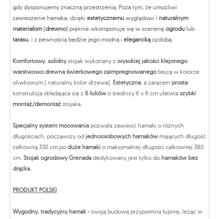
gdy dysponujemy znaczną przestrzenią. Poza tym, że umożliwi
zawieszenie hamaka, dzięki
estetycznemu
wyglądowi i
naturalnym
materiałom
(
drewno
) pięknie wkomponuje się w scenerię
ogrodu
lub
tarasu
, i z pewnością będzie jego modną i
elegancką
ozdobą.
Komfortowy
,
solidny
stojak wykonany z
wysokiej jakości klejonego
warstwowo drewna świerkowego zaimpregnowanego
bejcą w kolorze
oliwkowym ( naturalny kolor drzewa).
Estetyczna
, a zarazem
prosta
konstrukcja składająca się z
6 łuków
o średnicy 6 x 6 cm ułatwia
szybki
montaż/demontaż
stojaka.
Specjalny system mocowania
pozwala zawiesić hamaki o różnych
długościach, począwszy od
jednoosobowych hamaków
mających długość
całkowitą 330 cm po
duże hamaki
o maksymalnej długości całkowitej 380
cm.
Stojak ogrodowy Grenada
dedykowany jest tylko do
hamaków bez
drążka.
PRODUKT POLSKI
Wygodny, tradycyjny hamak -
swoją budową przypomina łupinę, leżąc w