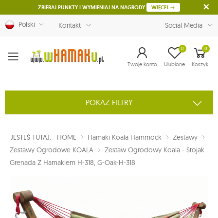
ZBIERAJ PUNKTY I WYMIENIAJ NA NAGRODY
WIĘCEJ
Polski
Kontakt
Social Media
0
0
Menu
Twoje konto
Ulubione
Koszyk
POKAŻ FILTRY
JESTEŚ TUTAJ:
HOME
Hamaki Koala Hammock
Zestawy
Zestawy Ogrodowe KOALA
Zestaw Ogrodowy Koala - Stojak
Grenada Z Hamakiem H-318, G-Oak-H-318