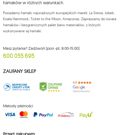
hamaków w różnych warunkach.
możesz kontaktować się z działem obsługi klienta Mouton Interactive pod
adresem e-mail lub pisemnie na adres siedziby.
Posiadamy hamaki największych europejskich marek: La Siesta, Jobek,
Więcej informacji:
www.mouton.pl/ODO
Koala Hammock, Ticket to the Moon, Amazonas. Zapraszamy do świata
hamaków i bezgranicznych palet barw materiałów, z których
wykonywane są hamaki.
Masz pytania? Zadzwoń (pon.-pt. 8:00-15:00)
600 055 695
ZAUFANY SKLEP
Metody płatności
Przed zakupem