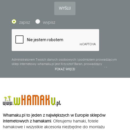
WYŚLIJ
zapisz
wypisz
Administratorem Twoich danych osobowych i podmiotem prowadzącym
sklep internetowy whamaku.pl jest Krzysztof Baran, prowadzący
działalność gospodarczą pod firmą: Mouton Interactive Krzysztof Baran
POKAŻ WIĘCEJ
wpisaną do Centralnej Ewidencji i Informacji o Działalności Gospodarczej,
adres głównego miejsca wykonywania działalności w Siedlcach, ul.
Starowiejska 265, kod pocztowy: 08-110, posiadający numer NIP: 821-152-01-
37, REGON: 711650928 .
Dane będą przetwarzane w celu wysyłki newslettera i przechowywane do
chwili rezygnacji z subskrypcji.
Przysługuje Ci prawo do żądania dostępu do swoich danych osobowych,
ich sprostowania, usunięcia, ograniczenia przetwarzania, wniesienia
Whamaku.pl to jeden z największych w Europie sklepów
sprzeciwu wobec przetwarzania swoich danych oraz prawo do
wniesienia skargi do organu nadzorczego oraz cofnięcia zgody w
internetowych z hamakami
. Oferujemy hamaki, fotele
dowolnym momencie bez wpływu na zgodność z prawem przetwarzania,
hamakowe i wszystkie akcesoria niezbędne do montażu
którego dokonano na podstawie zgody przed jej cofnięciem. W tym celu