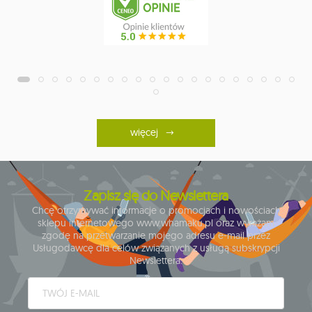
więcej
Zapisz się do Newslettera
Chcę otrzymywać informacje o promocjach i nowościach
sklepu internetowego www.whamaku.pl oraz wyrażam
zgodę na przetwarzanie mojego adresu e-mail przez
Usługodawcę dla celów związanych z usługą subskrypcji
Newslettera.