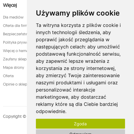
Więcej
Używamy plików cookie
Dla mediów
Ta witryna korzysta z plików cookie i
Oferta dla firm
innych technologii śledzenia, aby
Bezpieczeństwo płatności
poprawić jakość przeglądania w
Polityka prywatności
następujących celach:
aby umożliwić
Więcej o hamakach
podstawową funkcjonalność serwisu
,
Zaufany sklep
aby zapewnić lepsze wrażenia z
Mapa strony
korzystania ze strony internetowej
,
aby zmierzyć Twoje zainteresowanie
Oferta
naszymi produktami i usługami oraz
Opinie o sklepie
personalizować interakcje
marketingowe
,
aby dostarczać
reklamy które są dla Ciebie bardziej
odpowiednie
.
Copyright © whamaku.pl. Wszystkie prawa zastrzeżone. Designed by
Zgoda
MOUTON interactive
Zobacz nasz profil na: