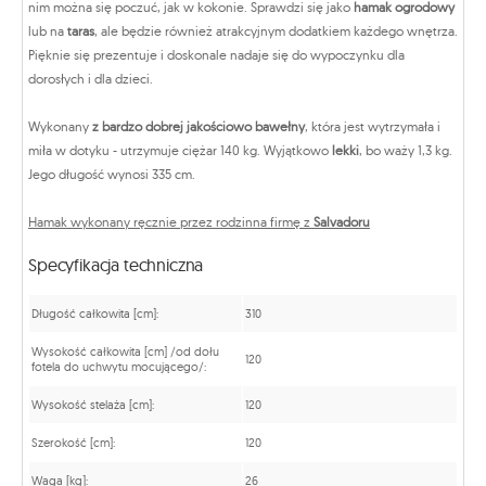
nim można się poczuć, jak w kokonie. Sprawdzi się jako
hamak ogrodowy
lub na
taras
, ale będzie również atrakcyjnym dodatkiem każdego wnętrza.
Pięknie się prezentuje i doskonale nadaje się do wypoczynku dla
dorosłych i dla dzieci.
Wykonany
z bardzo dobrej jakościowo bawełny
, która jest wytrzymała i
miła w dotyku - utrzymuje ciężar 140 kg. Wyjątkowo
lekki
, bo waży 1,3 kg.
Jego długość wynosi 335 cm.
Hamak wykonany ręcznie przez rodzinna firmę z
Salvadoru
Specyfikacja techniczna
Długość całkowita [cm]:
310
Wysokość całkowita [cm] /od dołu
120
fotela do uchwytu mocującego/:
Wysokość stelaża [cm]:
120
Szerokość [cm]:
120
Waga [kg]:
26