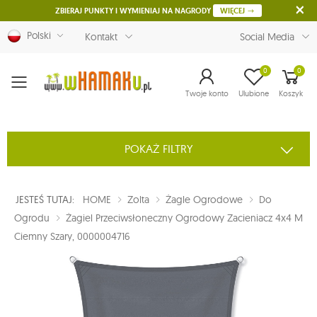
ZBIERAJ PUNKTY I WYMIENIAJ NA NAGRODY
WIĘCEJ
Polski
Kontakt
Social Media
0
0
Menu
Twoje konto
Ulubione
Koszyk
POKAŻ FILTRY
JESTEŚ TUTAJ:
HOME
Zolta
Żagle Ogrodowe
Do
Ogrodu
Żagiel Przeciwsłoneczny Ogrodowy Zacieniacz 4x4 M
Ciemny Szary, 0000004716