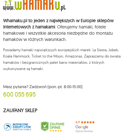
chwili rezygnacji z subskrypcji.
Przysługuje Ci prawo do żądania dostępu do swoich danych osobowych,
ich sprostowania, usunięcia, ograniczenia przetwarzania, wniesienia
Whamaku.pl to jeden z największych w Europie sklepów
sprzeciwu wobec przetwarzania swoich danych oraz prawo do
wniesienia skargi do organu nadzorczego oraz cofnięcia zgody w
internetowych z hamakami
. Oferujemy hamaki, fotele
dowolnym momencie bez wpływu na zgodność z prawem przetwarzania,
hamakowe i wszystkie akcesoria niezbędne do montażu
którego dokonano na podstawie zgody przed jej cofnięciem. W tym celu
hamaków w różnych warunkach.
możesz kontaktować się z działem obsługi klienta Mouton Interactive pod
adresem e-mail lub pisemnie na adres siedziby.
Posiadamy hamaki największych europejskich marek: La Siesta, Jobek,
Więcej informacji:
www.mouton.pl/ODO
Koala Hammock, Ticket to the Moon, Amazonas. Zapraszamy do świata
hamaków i bezgranicznych palet barw materiałów, z których
wykonywane są hamaki.
Masz pytania? Zadzwoń (pon.-pt. 8:00-15:00)
600 055 695
ZAUFANY SKLEP