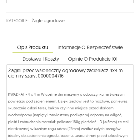
KATEGORIE:
Żagle ogrodowe
Opis Produktu
Informacje O Bezpieczeństwie
Dostawa I Koszty
Opinie O Produkcie (0)
Żagiel przeciwsłoneczny ogrodowy zacieniacz 4x4 m
ciemny szary, 0000004716
KWADRAT - 4 x 4 m W upalne dni marzymy o odpoczynku na świeżym
powietrzu pod zacienieniem. Dzięki żaglowi jest to możliwe, ponieważ
skutecznie osłoni taras, balkon czy inne miejsce przed słońcem.
wodoodporny (napięty i zawieszony pod kątem) odporny na wilgoć,
pleśń i zabrudzenia materiał: poliester 160g pierścień - D (ø 5mm) ze stali
nierdzewnej w każdym rogu taśma (25mm) wzdłuż całych brzegów
idealny do zacienienia ogrodu, basenu, tarasu chroni przed szkodliwym