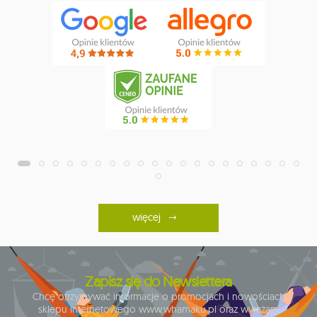
więcej
Zapisz się do Newslettera
Chcę otrzymywać informacje o promocjach i nowościach
sklepu internetowego www.whamaku.pl oraz wyrażam