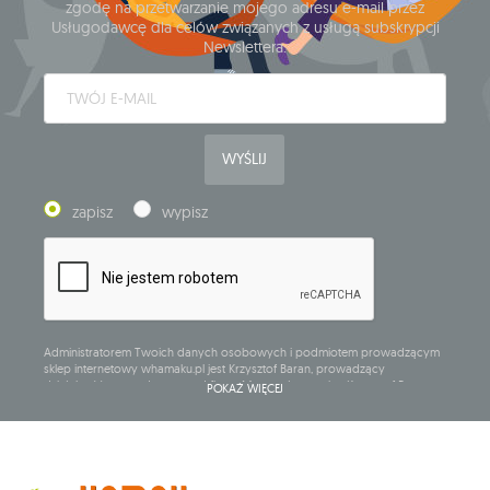
zgodę na przetwarzanie mojego adresu e-mail przez
Usługodawcę dla celów związanych z usługą subskrypcji
Newslettera.
WYŚLIJ
zapisz
wypisz
Administratorem Twoich danych osobowych i podmiotem prowadzącym
sklep internetowy whamaku.pl jest Krzysztof Baran, prowadzący
działalność gospodarczą pod firmą: Mouton Interactive Krzysztof Baran
POKAŻ WIĘCEJ
wpisaną do Centralnej Ewidencji i Informacji o Działalności Gospodarczej,
adres głównego miejsca wykonywania działalności w Siedlcach, ul.
Starowiejska 265, kod pocztowy: 08-110, posiadający numer NIP: 821-152-01-
37, REGON: 711650928 .
Dane będą przetwarzane w celu wysyłki newslettera i przechowywane do