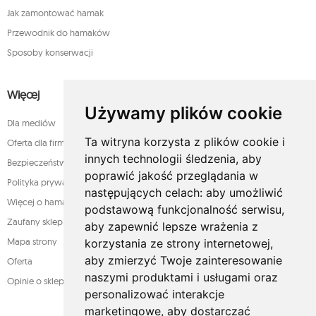
Jak zamontować hamak
Przewodnik do hamaków
Sposoby konserwacji
Więcej
Używamy plików cookie
Dla mediów
Ta witryna korzysta z plików cookie i
Oferta dla firm
innych technologii śledzenia, aby
Bezpieczeństwo płatności
poprawić jakość przeglądania w
Polityka prywatności
następujących celach:
aby umożliwić
Więcej o hamakach
podstawową funkcjonalność serwisu
,
Zaufany sklep
aby zapewnić lepsze wrażenia z
Mapa strony
korzystania ze strony internetowej
,
aby zmierzyć Twoje zainteresowanie
Oferta
naszymi produktami i usługami oraz
Opinie o sklepie
personalizować interakcje
marketingowe
,
aby dostarczać