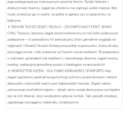
jego pielęgnację po intensywnym sezonie letnim. Dzięki lekkości i
elastyczności tkaniny, żagiel po złożeniu nie zajmuje wiele miejsca. Bez
trudu zmieścisz go w szafie, na półce w garażu czy w pojemniku na
balkonie.
✴️ IDEALNE TŁO DO ZDJĘĆ I RELACJI – ZACHWYCAJĄCY EFEKT „BOHO
CHILL” Stylowy, beżowy żagiel przeciwsłoneczny to nie tylko praktyczne
zadaszenie – to prawdziwy hit aranżacyjny, który genialnie wygląda na
zdjęciach i filmach! Stwórz klimatyczną strefę wypoczynku, która od razu
przyciąga wzrok i robi wrażenie na Twoich social mediach! W połączeniu
z roślinami, girlandami lub meblami z naturalnego drewna, żagiel tworzy
modną, wakacyjną atmosferę prosto z katalogów wnętrzarskich!
✴️ MONTAŻ POD KĄTEM – DLA FUNKCJONALNOŚCI I KOMFORTU Aby
żagiel ogrodowy spełniał swoją funkcję ochrony przed słońcem i lekkim
deszczem, niezwykle ważny jest odpowiedni montaż. Żagiel należy
zamocować pod lekkim kątem – dzięki temu woda deszczowa nie będzie
się na nim zbierać, lecz swobodnie spłynie na bok. Taki sposób instalacji
zapobiega rozciąganiu materiału, zwiększa trw