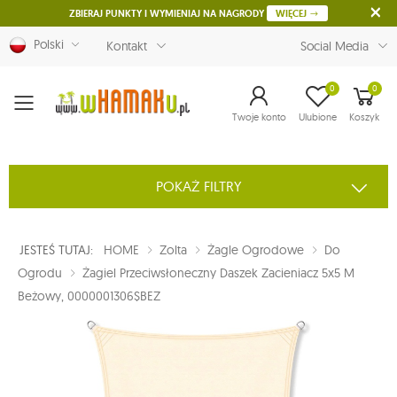
ZBIERAJ PUNKTY I WYMIENIAJ NA NAGRODY
WIĘCEJ
Polski
Kontakt
Social Media
0
0
Menu
Twoje konto
Ulubione
Koszyk
POKAŻ FILTRY
JESTEŚ TUTAJ:
HOME
Zolta
Żagle Ogrodowe
Do
Ogrodu
Żagiel Przeciwsłoneczny Daszek Zacieniacz 5x5 M
Beżowy, 0000001306$BEZ