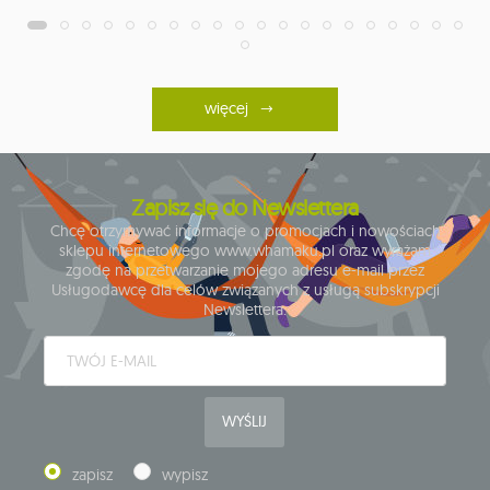
więcej
Zapisz się do Newslettera
Chcę otrzymywać informacje o promocjach i nowościach
sklepu internetowego www.whamaku.pl oraz wyrażam
zgodę na przetwarzanie mojego adresu e-mail przez
Usługodawcę dla celów związanych z usługą subskrypcji
Newslettera.
WYŚLIJ
zapisz
wypisz