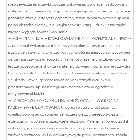
nieprzewidzianej mżawki podczas grillowania. Co więcej, zastosowany
materiał nie chłonie wody, więc nie rozwija się na nim pleśń ani grzyby –
pozostaje czysty i estetyczny przez cały sezon. Woda swobodnie spływa
po powierzchni tkaniny, nie wsiąkając w strukturę – dzięki temu żagiel
zawsze wygląda świeżo i schludnie.
✴️ POŁĄCZENIE TRZECH KAWAŁKÓW MATERIAŁU – PRZEMYŚLANE I TRWAŁE
Żagiel został wykonany z trzech zszytych elementów materiału, co
pozwala na uzyskanie większej wytrzymałości na naprężenia i zapobiega
deformacji przy dużym rozpięciu. Takie rozwiązanie umożliwia również
lepsze dopasowanie struktury materiału do warunków atmosferycznych i
kształtu przestrzeni. To także korzyść dla samego montażu – żagiel lepiej
się układa i łatwiej go dopasować do konkretnych warunków
przestrzennych, np. na nieregularnym tarasie czy w ogrodzie o
nietypowym układzie.
✴️ ŁATWOŚĆ W CZYSZCZENIU I PRZECHOWYWANIU – WYGODA NA
KAŻDYM ETAPIE UŻYTKOWANIA Utrzymanie żagla w czystości jest
wyjątkowo proste, co sprawia, że możesz cieszyć się jego świeżym i
estetycznym wyglądem przez wiele sezonów. Materiał, z którego został
wykonany, jest odporny na zabrudzenia i przystosowany do prania –
zarówno ręcznego, jak i w delikatnym cyklu pralki, co znacząco ułatwia