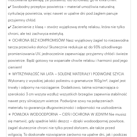
✔️ Swobodny przepływ powietrza – materiał umożliwia naturalną
cyrkulację powietrza, więc nawet w upalne dni pod żaglem panuje
przyjemny chłód.
✔️ Zacienienie z klasą – stwórz wyjątkową strefę relaksu, która nie tylko
chroni, ale też zachwyca estetyką.
✴️ OCHRONA BEZ KOMPROMISÓW! Nasz wyjątkowy żagiel to niezawodna
tarcza przeciwko słońcu! Skutecznie redukuje aż do 93% szkodliwego
promieniowania UV, jednocześnie zapewniając przyjemny chłód i świeże
powietrze. Bądź gotowy na wspaniałe chwile relaksu i harmonii pod jego
cieniem!
✴️ WYTRZYMAŁOŚĆ NA LATA – SOLIDNE MATERIAŁY I PODWÓJNE SZYCIA
Wykonany z wysokiej jakości poliestru o gramaturze 160g/m², żagiel jest
trwały i odporny na rozciąganie. Dodatkowo, taśma wzmacniająca o
szerokości 3 cm wszyta wzdłuż wszystkich brzegów zapewnia stabilność
nawet przy silniejszym wietrze. Podwójne szwy na połączeniach
materiału to gwarancja długowieczności i odporności na uszkodzenia.
✴️ POWŁOKA WODOODPORNA – CIEŃ I OCHRONA W JEDNYM Nie musisz
się martwić, gdy spadnie lekki deszcz – dzięki wodoodpornej powłoce,
żagiel skutecznie chroni nie tylko przed słońcem, ale także przed
wilgocią. To doskonałe rozwiązanie zarówno na upalne dni, jak i podczas