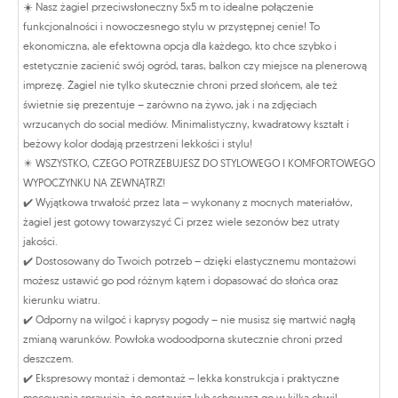
☀️ Nasz żagiel przeciwsłoneczny 5x5 m to idealne połączenie
funkcjonalności i nowoczesnego stylu w przystępnej cenie! To
ekonomiczna, ale efektowna opcja dla każdego, kto chce szybko i
estetycznie zacienić swój ogród, taras, balkon czy miejsce na plenerową
imprezę. Żagiel nie tylko skutecznie chroni przed słońcem, ale też
świetnie się prezentuje – zarówno na żywo, jak i na zdjęciach
wrzucanych do social mediów. Minimalistyczny, kwadratowy kształt i
beżowy kolor dodają przestrzeni lekkości i stylu!
✴️ WSZYSTKO, CZEGO POTRZEBUJESZ DO STYLOWEGO I KOMFORTOWEGO
WYPOCZYNKU NA ZEWNĄTRZ!
✔️ Wyjątkowa trwałość przez lata – wykonany z mocnych materiałów,
żagiel jest gotowy towarzyszyć Ci przez wiele sezonów bez utraty
jakości.
✔️ Dostosowany do Twoich potrzeb – dzięki elastycznemu montażowi
możesz ustawić go pod różnym kątem i dopasować do słońca oraz
kierunku wiatru.
✔️ Odporny na wilgoć i kaprysy pogody – nie musisz się martwić nagłą
zmianą warunków. Powłoka wodoodporna skutecznie chroni przed
deszczem.
✔️ Ekspresowy montaż i demontaż – lekka konstrukcja i praktyczne
mocowania sprawiają, że postawisz lub schowasz go w kilka chwil.