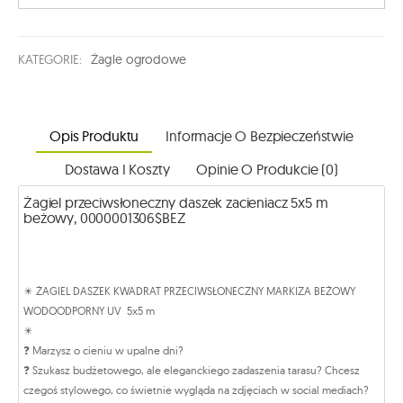
KATEGORIE:
Żagle ogrodowe
Opis Produktu
Informacje O Bezpieczeństwie
Dostawa I Koszty
Opinie O Produkcie (0)
Żagiel przeciwsłoneczny daszek zacieniacz 5x5 m
beżowy, 0000001306$BEZ
✴️ ŻAGIEL DASZEK KWADRAT PRZECIWSŁONECZNY MARKIZA BEŻOWY
WODOODPORNY UV 5x5 m
✴️
❓ Marzysz o cieniu w upalne dni?
❓ Szukasz budżetowego, ale eleganckiego zadaszenia tarasu? Chcesz
czegoś stylowego, co świetnie wygląda na zdjęciach w social mediach?