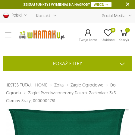
ZBIERAJ PUNKTY I WYMIENIAJ NA NAGRODY
WIĘCEJ
Polski
Kontakt
Social Media
0
0
Menu
Twoje konto
Ulubione
Koszyk
POKAŻ FILTRY
JESTEŚ TUTAJ:
HOME
Zolta
Żagle Ogrodowe
Do
Ogrodu
Żagiel Przeciwsłoneczny Daszek Zacieniacz 3x5
Ciemny Szary, 0000004751