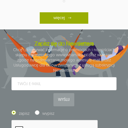
więcej
Zapisz się do Newslettera
Chcę otrzymywać informacje o promocjach i nowościach
sklepu internetowego www.whamaku.pl oraz wyrażam
zgodę na przetwarzanie mojego adresu e-mail przez
Usługodawcę dla celów związanych z usługą subskrypcji
Newslettera.
WYŚLIJ
zapisz
wypisz