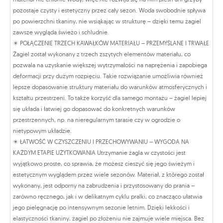
pozostaje czysty i estetyczny przez cały sezon. Woda swobodnie spływa
po powierzchni tkaniny, nie wsiąkając w strukturę – dzięki temu żagiel
zawsze wygląda świeżo i schludnie.
✴️ POŁĄCZENIE TRZECH KAWAŁKÓW MATERIAŁU – PRZEMYŚLANE I TRWAŁE
Żagiel został wykonany z trzech zszytych elementów materiału, co
pozwala na uzyskanie większej wytrzymałości na naprężenia i zapobiega
deformacji przy dużym rozpięciu. Takie rozwiązanie umożliwia również
lepsze dopasowanie struktury materiału do warunków atmosferycznych i
kształtu przestrzeni. To także korzyść dla samego montażu – żagiel lepiej
się układa i łatwiej go dopasować do konkretnych warunków
przestrzennych, np. na nieregularnym tarasie czy w ogrodzie o
nietypowym układzie.
✴️ ŁATWOŚĆ W CZYSZCZENIU I PRZECHOWYWANIU – WYGODA NA
KAŻDYM ETAPIE UŻYTKOWANIA Utrzymanie żagla w czystości jest
wyjątkowo proste, co sprawia, że możesz cieszyć się jego świeżym i
estetycznym wyglądem przez wiele sezonów. Materiał, z którego został
wykonany, jest odporny na zabrudzenia i przystosowany do prania –
zarówno ręcznego, jak i w delikatnym cyklu pralki, co znacząco ułatwia
jego pielęgnację po intensywnym sezonie letnim. Dzięki lekkości i
elastyczności tkaniny, żagiel po złożeniu nie zajmuje wiele miejsca. Bez