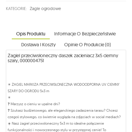
KATEGORIE:
Żagle ogrodowe
Opis Produktu
Informacje O Bezpieczeństwie
Dostawa I Koszty
Opinie O Produkcie (0)
Żagiel przeciwsłoneczny daszek zacieniacz 3x5 ciemny
szary, 0000004751
✴️ ŻAGIEL MARKIZA PRZECIWSŁONECZNA WODOODPORNA UV CIEMNY
SZARY DO OGRODU 5x3 m
✴️
❓ Marzysz o cieniu w upalne dni?
❓ Szukasz budżetowego, ale eleganckiego zadaszenia tarasu? Chcesz
czegoś stylowego, co świetnie wygląda na zdjęciach w social mediach?
☀️ Nasz żagiel przeciwsłoneczny 5x3 m to idealne połączenie
funkcjonalności i nowoczesnego stylu w przystępnej cenie! To