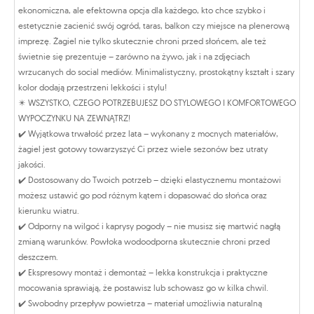
ekonomiczna, ale efektowna opcja dla każdego, kto chce szybko i
estetycznie zacienić swój ogród, taras, balkon czy miejsce na plenerową
imprezę. Żagiel nie tylko skutecznie chroni przed słońcem, ale też
świetnie się prezentuje – zarówno na żywo, jak i na zdjęciach
wrzucanych do social mediów. Minimalistyczny, prostokątny kształt i szary
kolor dodają przestrzeni lekkości i stylu!
✴️ WSZYSTKO, CZEGO POTRZEBUJESZ DO STYLOWEGO I KOMFORTOWEGO
WYPOCZYNKU NA ZEWNĄTRZ!
✔️ Wyjątkowa trwałość przez lata – wykonany z mocnych materiałów,
żagiel jest gotowy towarzyszyć Ci przez wiele sezonów bez utraty
jakości.
✔️ Dostosowany do Twoich potrzeb – dzięki elastycznemu montażowi
możesz ustawić go pod różnym kątem i dopasować do słońca oraz
kierunku wiatru.
✔️ Odporny na wilgoć i kaprysy pogody – nie musisz się martwić nagłą
zmianą warunków. Powłoka wodoodporna skutecznie chroni przed
deszczem.
✔️ Ekspresowy montaż i demontaż – lekka konstrukcja i praktyczne
mocowania sprawiają, że postawisz lub schowasz go w kilka chwil.
✔️ Swobodny przepływ powietrza – materiał umożliwia naturalną