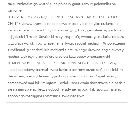
trudu zmieścisz go w szafie, na półce w garażu czy w pojemniku na
balkonie.
✴️ IDEALNE TŁO DO ZDJĘĆ I RELACJI – ZACHWYCAJĄCY EFEKT „BOHO
CHILL” Stylowy, szary żagiel przeciwsłoneczny to nie tylko praktyczne
zadaszenie – to prawdziwy hit aranżacyjny, który genialnie wygląda na
zdjęciach i filmach! Stwórz klimatyczną strefę wypoczynku, która od razu
przyciąga wzrok i robi wrażenie na Twoich social mediach! W połączeniu
z roślinami, girlandami lub meblami z naturalnego drewna, żagiel tworzy
modną, wakacyjną atmosferę prosto z katalogów wnętrzarskich!
✴️ MONTAŻ POD KĄTEM – DLA FUNKCJONALNOŚCI I KOMFORTU Aby
żagiel ogrodowy spełniał swoją funkcję ochrony przed słońcem i lekkim
deszczem, niezwykle ważny jest odpowiedni montaż. Żagiel należy
zamocować pod lekkim kątem – dzięki temu woda deszczowa nie będzie
się na nim zbierać, lecz swobodnie spłynie na bok. Taki sposób instalacji
zapobiega rozciąganiu materiału, zwiększa trwa