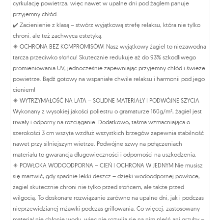
cyrkulację powietrza, więc nawet w upalne dni pod żaglem panuje
przyjemny chłód.
✔️ Zacienienie z klasą – stwórz wyjątkową strefę relaksu, która nie tylko
chroni, ale też zachwyca estetyką.
✴️ OCHRONA BEZ KOMPROMISÓW! Nasz wyjątkowy żagiel to niezawodna
tarcza przeciwko słońcu! Skutecznie redukuje aż do 93% szkodliwego
promieniowania UV, jednocześnie zapewniając przyjemny chłód i świeże
powietrze. Bądź gotowy na wspaniałe chwile relaksu i harmonii pod jego
cieniem!
✴️ WYTRZYMAŁOŚĆ NA LATA – SOLIDNE MATERIAŁY I PODWÓJNE SZYCIA
Wykonany z wysokiej jakości poliestru o gramaturze 160g/m², żagiel jest
trwały i odporny na rozciąganie. Dodatkowo, taśma wzmacniająca o
szerokości 3 cm wszyta wzdłuż wszystkich brzegów zapewnia stabilność
nawet przy silniejszym wietrze. Podwójne szwy na połączeniach
materiału to gwarancja długowieczności i odporności na uszkodzenia.
✴️ POWŁOKA WODOODPORNA – CIEŃ I OCHRONA W JEDNYM Nie musisz
się martwić, gdy spadnie lekki deszcz – dzięki wodoodpornej powłoce,
żagiel skutecznie chroni nie tylko przed słońcem, ale także przed
wilgocią. To doskonałe rozwiązanie zarówno na upalne dni, jak i podczas
nieprzewidzianej mżawki podczas grillowania. Co więcej, zastosowany
materiał nie chłonie wody, więc nie rozwija się na nim pleśń ani grzyby –