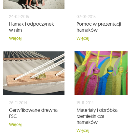
24-02-2015
07-01-2015
Hamak i odpoczynek
Pomoc w prezentacji
w nim
hamaków
Więcej
Więcej
26-11-2014
18-11-2014
Certyfikowane drewna
Materiały i obróbka
FSC
rzemieślnicza
hamaków
Więcej
Więcej