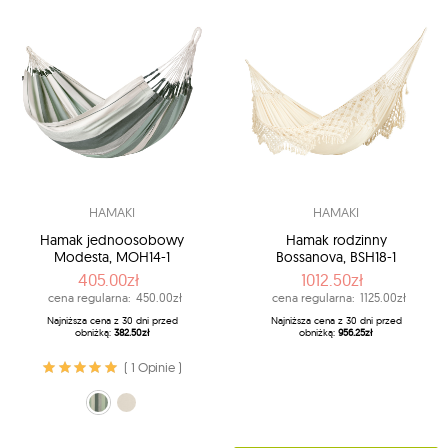
HAMAKI
HAMAKI
Hamak jednoosobowy
Hamak rodzinny
Modesta, MOH14-1
Bossanova, BSH18-1
405.00zł
1012.50zł
cena regularna:
450.00zł
cena regularna:
1125.00zł
Najniższa cena z 30 dni przed
Najniższa cena z 30 dni przed
obniżką:
382.50zł
obniżką:
956.25zł
( 1 Opinie )
zielono-oliwkowy (14 - Olive)
ecru (X1 - Latte)