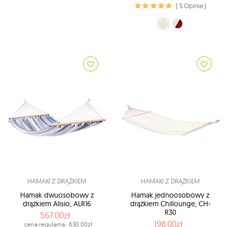
( 5 Opinie )
ecru (11)
Czerwony (21)
HAMAKI Z DRĄŻKIEM
HAMAKI Z DRĄŻKIEM
Hamak dwuosobowy z
Hamak jednoosobowy z
drążkiem Alisio, ALR16
drążkiem Chillounge, CH-
R30
567.00zł
198.00zł
cena regularna:
630.00zł