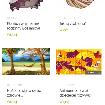
10-10-2014
02-07-2014
Ekskluzywny hamak
Jak są zrobione?
rodzinny Bossanova
Więcej
Więcej
02-07-2014
16-02-2013
Huśtanie się to samo
Animundo - świat
zdrowie...
dziecięcej rozrywki
Więcej
Więcej