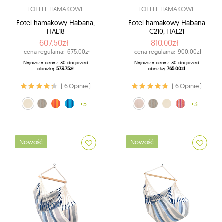
FOTELE HAMAKOWE
FOTELE HAMAKOWE
Fotel hamakowy Habana,
Fotel hamakowy Habana
HAL18
C210, HAL21
607.50zł
810.00zł
cena regularna:
675.00zł
cena regularna:
900.00zł
Najniższa cena z 30 dni przed
Najniższa cena z 30 dni przed
obniżką:
573.75zł
obniżką:
765.00zł
( 6 Opinie )
( 6 Opinie )
naturalny (X1)
brązowo-biały (19)
pomarańczowy (22)
Lagoon (33)
+5
brązowo-biały (19)
ecru (1)
naturalny (X1)
różowy (X2)
+3
Nowość
Nowość