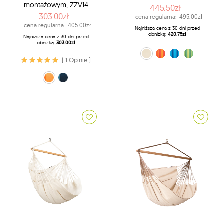
montażowym, ZZV14
445.50zł
303.00zł
cena regularna:
495.00zł
cena regularna:
405.00zł
Najniższa cena z 30 dni przed
obniżką:
420.75zł
Najniższa cena z 30 dni przed
obniżką:
303.00zł
naturalny (X1)
pomarańczowy (22)
niebieski (33)
zielony (44)
( 1 Opinie )
pomarańczowy (22)
Granatowy (39)