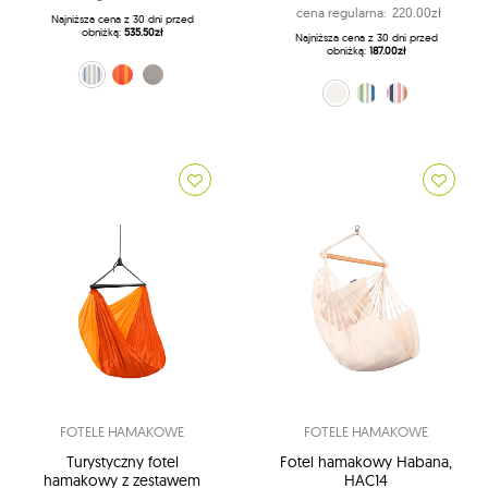
cena regularna:
220.00zł
Najniższa cena z 30 dni przed
obniżką:
535.50zł
Najniższa cena z 30 dni przed
obniżką:
187.00zł
niebiesko-biały (13)
pomarańczowy (28)
szary (W6)
niebiesko-zielony (CH-R30-34)
pomarańczowo-niebieski (CH-R30
ecru (CH-R30-11)
FOTELE HAMAKOWE
FOTELE HAMAKOWE
Turystyczny fotel
Fotel hamakowy Habana,
hamakowy z zestawem
HAC14