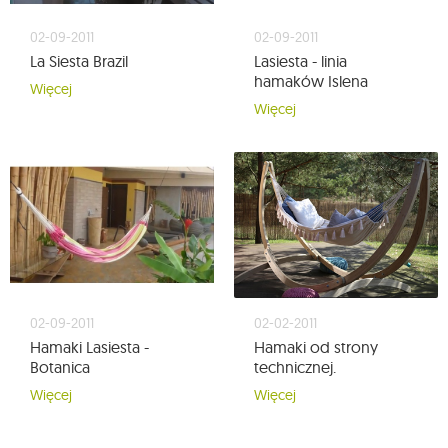
02-09-2011
02-09-2011
La Siesta Brazil
Lasiesta - linia
hamaków Islena
Więcej
Więcej
02-09-2011
02-02-2011
Hamaki Lasiesta -
Hamaki od strony
Botanica
technicznej.
Więcej
Więcej