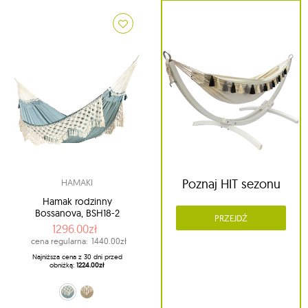
Poznaj HIT sezonu
HAMAKI
Hamak rodzinny
Bossanova, BSH18-2
PRZEJDŹ
1296.00zł
cena regularna:
1440.00zł
Najniższa cena z 30 dni przed
obniżką:
1224.00zł
błękitny (39 - Fjord)
beżowy (61 - Muscade)