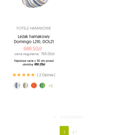
FOTELE HAMAKOWE
Leżak hamakowy
Domingo L210, DOL21
688.50zł
cena regularna:
765.00zł
Najniższa cena z 30 dni przed
obniżką:
650.25zł
( 2 Opinie )
biało-niebieski (13)
czerwono-pomarańczowy (28)
biało-zielony (14)
zielony (48)
+2
poprzednia
1
z 1