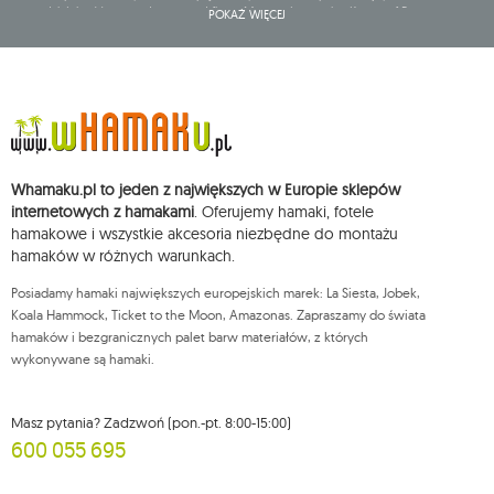
działalność gospodarczą pod firmą: Mouton Interactive Krzysztof Baran
POKAŻ WIĘCEJ
wpisaną do Centralnej Ewidencji i Informacji o Działalności Gospodarczej,
adres głównego miejsca wykonywania działalności w Siedlcach, ul.
Starowiejska 265, kod pocztowy: 08-110, posiadający numer NIP: 821-152-01-
37, REGON: 711650928 .
Dane będą przetwarzane w celu wysyłki newslettera i przechowywane do
chwili rezygnacji z subskrypcji.
Przysługuje Ci prawo do żądania dostępu do swoich danych osobowych,
ich sprostowania, usunięcia, ograniczenia przetwarzania, wniesienia
Whamaku.pl to jeden z największych w Europie sklepów
sprzeciwu wobec przetwarzania swoich danych oraz prawo do
wniesienia skargi do organu nadzorczego oraz cofnięcia zgody w
internetowych z hamakami
. Oferujemy hamaki, fotele
dowolnym momencie bez wpływu na zgodność z prawem przetwarzania,
hamakowe i wszystkie akcesoria niezbędne do montażu
którego dokonano na podstawie zgody przed jej cofnięciem. W tym celu
hamaków w różnych warunkach.
możesz kontaktować się z działem obsługi klienta Mouton Interactive pod
adresem e-mail lub pisemnie na adres siedziby.
Posiadamy hamaki największych europejskich marek: La Siesta, Jobek,
Więcej informacji:
www.mouton.pl/ODO
Koala Hammock, Ticket to the Moon, Amazonas. Zapraszamy do świata
hamaków i bezgranicznych palet barw materiałów, z których
wykonywane są hamaki.
Masz pytania? Zadzwoń (pon.-pt. 8:00-15:00)
600 055 695