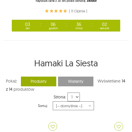
Najniższa cena z 30 dni przed obniżką:
318.64zł
( 11 Opinie )
03
06
36
00
dni
godzin
minut
sekund
Hamaki La Siesta
Pokaż:
Wyświetlane
14
Produkty
Warianty
z 14
produktów
Strona:
Sortuj: