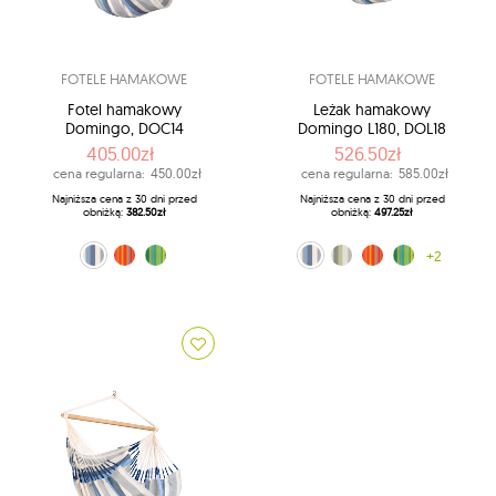
FOTELE HAMAKOWE
FOTELE HAMAKOWE
Fotel hamakowy
Leżak hamakowy
Domingo, DOC14
Domingo L180, DOL18
405.00zł
526.50zł
cena regularna:
450.00zł
cena regularna:
585.00zł
Najniższa cena z 30 dni przed
Najniższa cena z 30 dni przed
obniżką:
382.50zł
obniżką:
497.25zł
czerwono-pomarańczowy (28)
biało-niebieski (13)
zielony (48)
biało-niebieski (13)
czerwono-pomarańczowy (28)
biało-zielony (14)
zielony (48)
+2