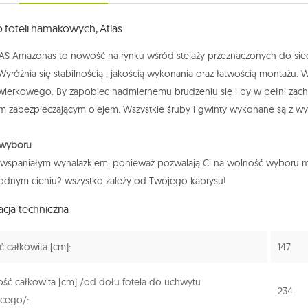
o foteli hamakowych, Atlas
TAS Amazonas to nowość na rynku wśród stelaży przeznaczonych do siedz
Wyróżnia się stabilnością , jakością wykonania oraz łatwością monta
ierkowego. By zapobiec nadmiernemu brudzeniu się i by w pełni zach
m zabezpieczającym olejem. Wszystkie śruby i gwinty wykonane są z wys
 wyboru
są wspaniałym wynalazkiem, ponieważ pozwalają Ci na wolność wyboru 
odnym cieniu? wszystko zależy od Twojego kaprysu!
acja techniczna
 całkowita [cm]:
147
ść całkowita [cm] /od dołu fotela do uchwytu
234
cego/: