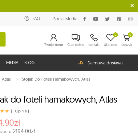
FAQ
Social Media
0
0
Twoje konto
Chat online
Kontakt
Ulubione
Koszyk
Y
MEDIA
BLOG
Darmowa dostawa
Atlas
Stojak Do Foteli Hamakowych, Atlas
jak do foteli hamakowych, Atlas
( 1 Opinie )
4.90zł
2194.00zł
ularna: