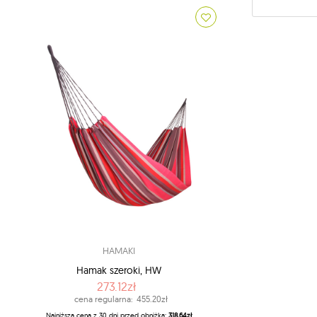
HAMAKI
Hamak szeroki, HW
273.12zł
cena regularna:
455.20zł
Najniższa cena z 30 dni przed obniżką:
318.64zł