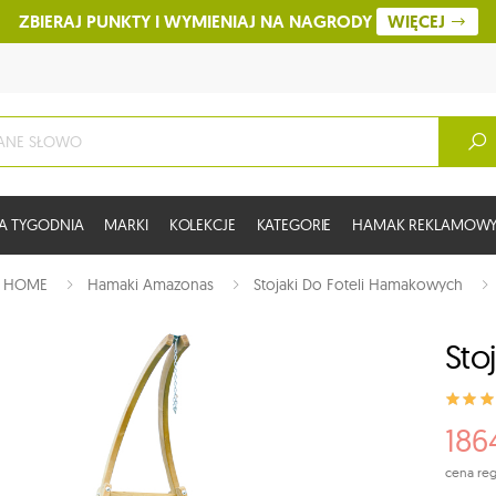
ZBIERAJ PUNKTY I WYMIENIAJ NA NAGRODY
WIĘCEJ
A TYGODNIA
MARKI
KOLEKCJE
KATEGORIE
HAMAK REKLAMOW
:
HOME
Hamaki Amazonas
Stojaki Do Foteli Hamakowych
Sto
186
cena reg