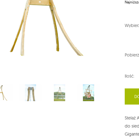
Najniższ
Wybierz
Pobierz
Ilość:
D
Stelaż
do sied
Gigante