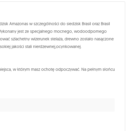
isk Amazonas w szczególności do siedzisk Brasil oraz Brasil
żu. Wykonany jest ze specjalnego mocnego, wodoodpornego
ować szlachetny wizerunek stelaża, drewno zostało nasączone
okiej jakości stali nierdzewnej,ocynkowanej.
miejsca, w którym masz ochotę odpoczywać. Na pełnym słońcu