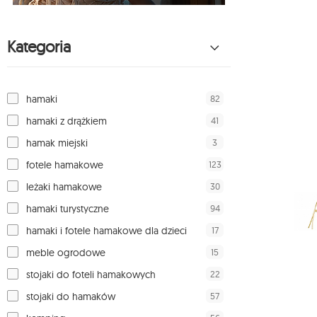
Kategoria
82
hamaki
41
hamaki z drążkiem
3
hamak miejski
123
fotele hamakowe
30
leżaki hamakowe
94
hamaki turystyczne
17
hamaki i fotele hamakowe dla dzieci
15
meble ogrodowe
22
stojaki do foteli hamakowych
57
stojaki do hamaków