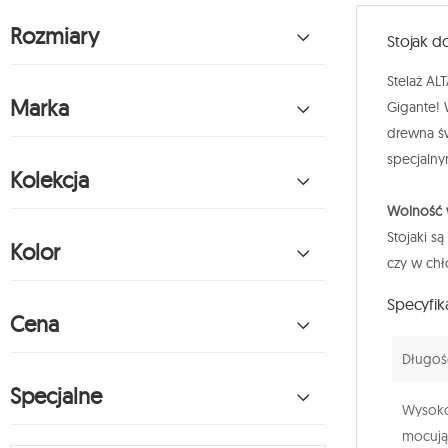
Rozmiary
Stojak d
Stelaż AL
Marka
Gigante! 
drewna św
specjalny
Kolekcja
Wolność
Stojaki 
Kolor
czy w chł
Specyfik
Cena
Długość
Specjalne
Wysoko
mocują