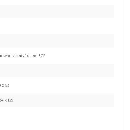
rewno z certyfikatem FCS
0 x 53
34 x 139