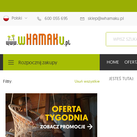
Polski
600 055 695
sklep@whamaku.pl
Rozpocznij zakupy
HOME
OFERT
JESTEŚ TUTAJ
Filtry:
Usuń wszystkie