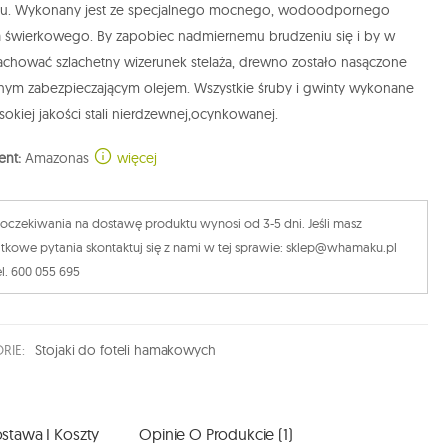
u. Wykonany jest ze specjalnego mocnego, wodoodpornego
 świerkowego. By zapobiec nadmiernemu brudzeniu się i by w
achować szlachetny wizerunek stelaża, drewno zostało nasączone
lnym zabezpieczającym olejem. Wszystkie śruby i gwinty wykonane
sokiej jakości stali nierdzewnej,ocynkowanej.
ent:
Amazonas
więcej
oczekiwania na dostawę produktu wynosi od 3-5 dni. Jeśli masz
tkowe pytania skontaktuj się z nami w tej sprawie: sklep@whamaku.pl
el. 600 055 695
RIE:
Stojaki do foteli hamakowych
stawa I Koszty
Opinie O Produkcie (1)