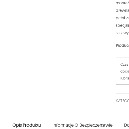
montaż
drewna
pełni z
specja
są z wy
Produc
Czas 
doda
lub t
KATEGO
Opis Produktu
Informacje O Bezpieczeństwie
Do