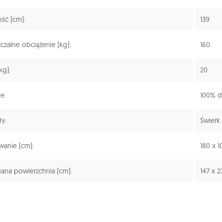
ść [cm]:
139
zalne obciążenie [kg]:
160
kg]:
20
e:
100% d
ły:
Świerk
anie [cm]:
180 x 1
na powierzchnia [cm]:
147 x 2