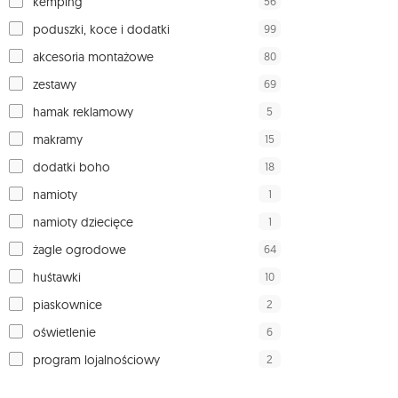
56
kemping
99
poduszki, koce i dodatki
80
akcesoria montażowe
69
zestawy
5
hamak reklamowy
15
makramy
18
dodatki boho
1
namioty
1
namioty dziecięce
64
żagle ogrodowe
10
huśtawki
2
piaskownice
6
oświetlenie
2
program lojalnościowy