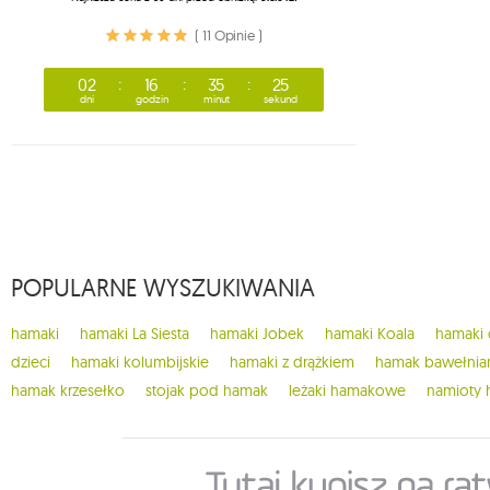
( 11 Opinie )
02
16
35
24
dni
godzin
minut
sekund
POPULARNE WYSZUKIWANIA
hamaki
hamaki La Siesta
hamaki Jobek
hamaki Koala
hamaki
dzieci
hamaki kolumbijskie
hamaki z drążkiem
hamak bawełnia
hamak krzesełko
stojak pod hamak
leżaki hamakowe
namioty