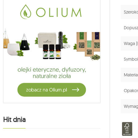
Szeroko
Dopuszc
Waga [
Symbol
Materia
Opakow
Wymaga
Hit dnia