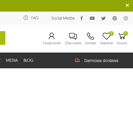
FAQ
Social Media
0
0
Twoje konto
Chat online
Kontakt
Ulubione
Koszyk
Y
MEDIA
BLOG
Darmowa dostawa