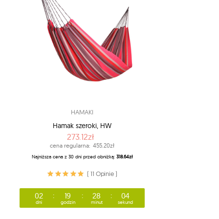
HAMAKI
Hamak szeroki, HW
273.12zł
cena regularna:
455.20zł
Najniższa cena z 30 dni przed obniżką:
318.64zł
( 11 Opinie )
02
19
28
03
dni
godzin
minut
sekund