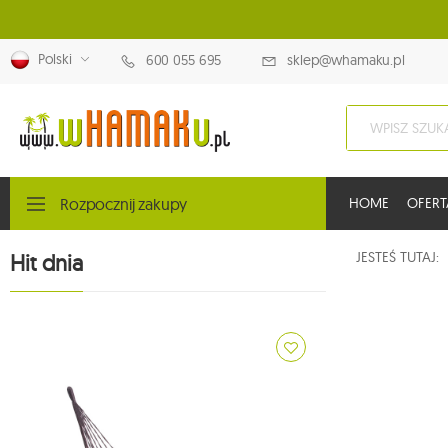
Polski
600 055 695
sklep@whamaku.pl
Rozpocznij zakupy
HOME
OFERT
JESTEŚ TUTAJ
Hit dnia