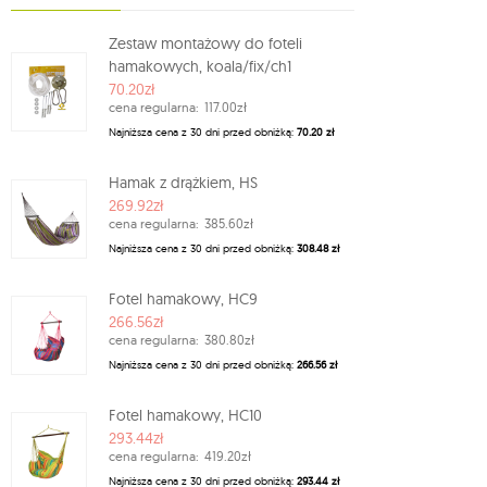
Zestaw montażowy do foteli
hamakowych, koala/fix/ch1
70.20zł
cena regularna:
117.00zł
Najniższa cena z 30 dni przed obniżką:
70.20 zł
Hamak z drążkiem, HS
269.92zł
cena regularna:
385.60zł
Najniższa cena z 30 dni przed obniżką:
308.48 zł
Fotel hamakowy, HC9
266.56zł
cena regularna:
380.80zł
Najniższa cena z 30 dni przed obniżką:
266.56 zł
Fotel hamakowy, HC10
293.44zł
cena regularna:
419.20zł
Najniższa cena z 30 dni przed obniżką:
293.44 zł