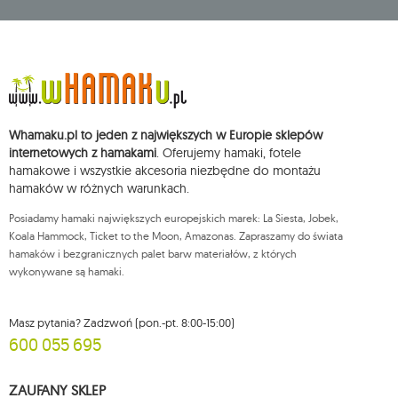
wpisaną do Centralnej Ewidencji i Informacji o Działalności Gospodarczej,
adres głównego miejsca wykonywania działalności w Siedlcach, ul.
Starowiejska 265, kod pocztowy: 08-110, posiadający numer NIP: 821-152-01-
37, REGON: 711650928 .
Dane będą przetwarzane w celu wysyłki newslettera i przechowywane do
chwili rezygnacji z subskrypcji.
Przysługuje Ci prawo do żądania dostępu do swoich danych osobowych,
ich sprostowania, usunięcia, ograniczenia przetwarzania, wniesienia
Whamaku.pl to jeden z największych w Europie sklepów
sprzeciwu wobec przetwarzania swoich danych oraz prawo do
wniesienia skargi do organu nadzorczego oraz cofnięcia zgody w
internetowych z hamakami
. Oferujemy hamaki, fotele
dowolnym momencie bez wpływu na zgodność z prawem przetwarzania,
hamakowe i wszystkie akcesoria niezbędne do montażu
którego dokonano na podstawie zgody przed jej cofnięciem. W tym celu
hamaków w różnych warunkach.
możesz kontaktować się z działem obsługi klienta Mouton Interactive pod
adresem e-mail lub pisemnie na adres siedziby.
Posiadamy hamaki największych europejskich marek: La Siesta, Jobek,
Więcej informacji:
www.mouton.pl/ODO
Koala Hammock, Ticket to the Moon, Amazonas. Zapraszamy do świata
hamaków i bezgranicznych palet barw materiałów, z których
wykonywane są hamaki.
Masz pytania? Zadzwoń (pon.-pt. 8:00-15:00)
600 055 695
ZAUFANY SKLEP