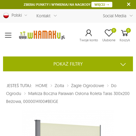
ZBIERAJ PUNKTY I WYMIENIAJ NA NAGRODY
WIĘCEJ
Polski
Kontakt
Social Media
0
0
Menu
Twoje konto
Ulubione
Koszyk
POKAŻ FILTRY
JESTEŚ TUTAJ:
HOME
Zolta
Żagle Ogrodowe
Do
Ogrodu
Markiza Boczna Parawan Osłona Roleta Taras 300x200
Beżowa, 0000014100#BEIGE