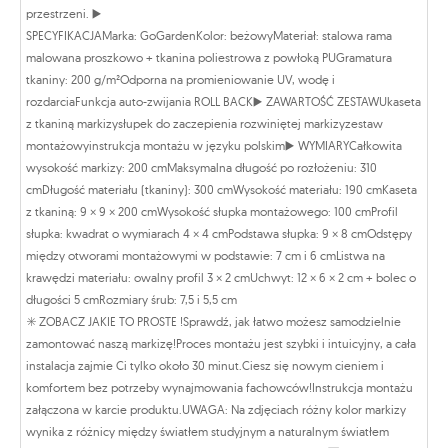
przestrzeni. ▶️
SPECYFIKACJAMarka: GoGardenKolor: beżowyMateriał: stalowa rama
malowana proszkowo + tkanina poliestrowa z powłoką PUGramatura
tkaniny: 200 g/m²Odporna na promieniowanie UV, wodę i
rozdarciaFunkcja auto-zwijania ROLL BACK▶️ ZAWARTOŚĆ ZESTAWUkaseta
z tkaniną markizysłupek do zaczepienia rozwiniętej markizyzestaw
montażowyinstrukcja montażu w języku polskim▶️ WYMIARYCałkowita
wysokość markizy: 200 cmMaksymalna długość po rozłożeniu: 310
cmDługość materiału (tkaniny): 300 cmWysokość materiału: 190 cmKaseta
z tkaniną: 9 × 9 × 200 cmWysokość słupka montażowego: 100 cmProfil
słupka: kwadrat o wymiarach 4 × 4 cmPodstawa słupka: 9 × 8 cmOdstępy
między otworami montażowymi w podstawie: 7 cm i 6 cmListwa na
krawędzi materiału: owalny profil 3 × 2 cmUchwyt: 12 × 6 × 2 cm + bolec o
długości 5 cmRozmiary śrub: 7,5 i 5,5 cm
✳️ ZOBACZ JAKIE TO PROSTE !Sprawdź, jak łatwo możesz samodzielnie
zamontować naszą markizę!Proces montażu jest szybki i intuicyjny, a cała
instalacja zajmie Ci tylko około 30 minut.Ciesz się nowym cieniem i
komfortem bez potrzeby wynajmowania fachowców!Instrukcja montażu
załączona w karcie produktu.UWAGA: Na zdjęciach różny kolor markizy
wynika z różnicy między światłem studyjnym a naturalnym światłem