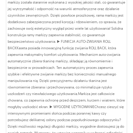
markizy została starannie wykonana z wysokiej jakości stali, co gwarantuje
jej wytrzymałość i odporność na warunki atmosferyczne oraz działanie
czynników zewnętrznych. Dzięki powłoce proszkowej, rama markizy jest
dodatkowo zabezpieczona przed korozją i rdzewieniem, co sprawia, że
zachowuje swój estetyczny wygląd przez wiele lat użytkowania! Solidna
konstrukcja ramy markizy zapewnia stabilność, co gwarantuje
bezpieczeństwo użytkowania. ▶️ FUNKCJA AUTO-ZWIJANIA ROLL
BACKKaseta posiada innowacyjną funkcję zwijania ROLL BACK, która
zapewnia maksymalny komfort użytkowania. Mechanizm auto-zwijania
automatycznie zbiera tkaninę markizy, składając ją równomiernie i
bezpiecznie w prowadnicach. Ten automatyczny proces zapewnia
szybkie i efektywne zwijanie markizy bez konieczności manualnego
manipulowania nią. Dzięki precyzyjnemu działaniu tkanina jest
równomiernie zbierana i przechowywana, co minimalizuje ryzyko
uszkodzeń czy niewłaściwego użytkowania.Markiza jest całkowicie
chowana, co zapewnia ochronę przed deszczem, kurzem i wiatrem, które
mogłyby uszkodzić ekran. ▶️ WYGODNE UŻYTKOWANIEChcesz cieszyć się
intensywnymi promieniami słońca podczas porannej kawy czy
potrzebujesz delikatnej osłony podczas popołudniowego odpoczynku?
Dzięki możliwości regulacji długości markizy, wygodnie dostosujesz ją do
swoich potrzeb. Wystarczy, że ustawisz wspornik w wybranej odległości -