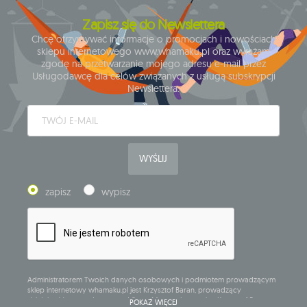
Zapisz się do Newslettera
Chcę otrzymywać informacje o promocjach i nowościach
sklepu internetowego www.whamaku.pl oraz wyrażam
zgodę na przetwarzanie mojego adresu e-mail przez
Usługodawcę dla celów związanych z usługą subskrypcji
Newslettera.
WYŚLIJ
zapisz
wypisz
Administratorem Twoich danych osobowych i podmiotem prowadzącym
sklep internetowy whamaku.pl jest Krzysztof Baran, prowadzący
działalność gospodarczą pod firmą: Mouton Interactive Krzysztof Baran
POKAŻ WIĘCEJ