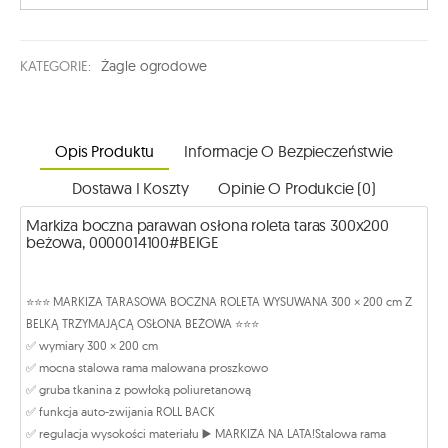
KATEGORIE:
Żagle ogrodowe
Opis Produktu
Informacje O Bezpieczeństwie
Dostawa I Koszty
Opinie O Produkcie (0)
Markiza boczna parawan osłona roleta taras 300x200
beżowa, 0000014100#BEIGE
⭐️⭐️⭐️ MARKIZA TARASOWA BOCZNA ROLETA WYSUWANA 300 × 200 cm Z
BELKĄ TRZYMAJĄCĄ OSŁONA BEŻOWA ⭐️⭐️⭐️
✅ wymiary 300 × 200 cm
✅ mocna stalowa rama malowana proszkowo
✅ gruba tkanina z powłoką poliuretanową
✅ funkcja auto-zwijania ROLL BACK
✅ regulacja wysokości materiału ▶️ MARKIZA NA LATA!Stalowa rama