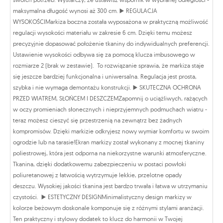
maksymalna długość wynosi aż 300 cm. ▶️ REGULACJA
WYSOKOŚCIMarkiza boczna została wyposażona w praktyczną możliwość
regulacji wysokości materiału w zakresie 6 cm. Dzięki temu możesz
precyzyjnie dopasować położenie tkaniny do indywidualnych preferencji.
Ustawienie wysokości odbywa się za pomocą klucza imbusowego w
rozmiarze 2 (brak w zestawie). To rozwiązanie sprawia, że markiza staje
się jeszcze bardziej funkcjonalna i uniwersalna. Regulacja jest prosta,
szybka i nie wymaga demontażu konstrukcji. ▶️ SKUTECZNA OCHRONA
PRZED WIATREM, SŁOŃCEM I DESZCZEMZapomnij o uciążliwych, rażących
w oczy promieniach słonecznych i nieprzyjemnych podmuchach wiatru -
teraz możesz cieszyć się przestrzenią na zewnątrz bez żadnych
kompromisów. Dzięki markizie odkryjesz nowy wymiar komfortu w swoim
ogrodzie lub na tarasie!Ekran markizy został wykonany z mocnej tkaniny
poliestrowej, która jest odporna na niekorzystne warunki atmosferyczne.
Tkanina, dzięki dodatkowemu zabezpieczeniu w postaci powłoki
poliuretanowej z łatwością wytrzymuje lekkie, przelotne opady
deszczu. Wysokiej jakości tkanina jest bardzo trwała i łatwa w utrzymaniu
czystości. ▶️ ESTETYCZNY DESIGNMinimalistyczny design markizy w
kolorze beżowym doskonale komponuje się z różnymi stylami aranżacji.
Ten praktyczny i stylowy dodatek to klucz do harmonii w Twojej