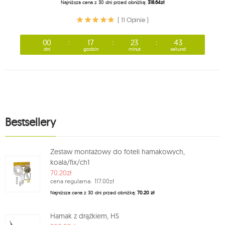
Najniższa cena z 30 dni przed obniżką:
318.64zł
( 11 Opinie )
00
17
23
43
dni
godzin
minut
sekund
Bestsellery
Zestaw montażowy do foteli hamakowych,
koala/fix/ch1
70.20zł
cena regularna:
117.00zł
Najniższa cena z 30 dni przed obniżką:
70.20 zł
Hamak z drążkiem, HS