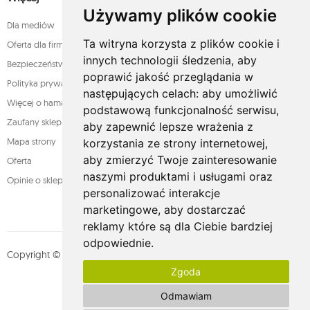
Używamy plików cookie
Dla mediów
Ta witryna korzysta z plików cookie i
Oferta dla firm
innych technologii śledzenia, aby
Bezpieczeństwo płatności
poprawić jakość przeglądania w
Polityka prywatności
następujących celach:
aby umożliwić
Więcej o hamakach
podstawową funkcjonalność serwisu
,
Zaufany sklep
aby zapewnić lepsze wrażenia z
Mapa strony
korzystania ze strony internetowej
,
aby zmierzyć Twoje zainteresowanie
Oferta
naszymi produktami i usługami oraz
Opinie o sklepie
personalizować interakcje
marketingowe
,
aby dostarczać
reklamy które są dla Ciebie bardziej
odpowiednie
.
Copyright © whamaku.pl. Wszystkie prawa zastrzeżone. Designed by
Zgoda
MOUTON interactive
Zobacz nasz profil na:
Odmawiam