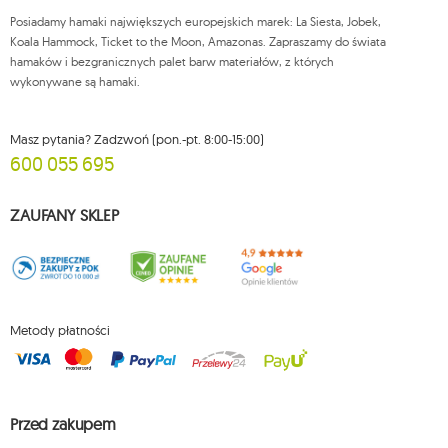
adresem e-mail lub pisemnie na adres siedziby.
Posiadamy hamaki największych europejskich marek: La Siesta, Jobek,
Więcej informacji:
www.mouton.pl/ODO
Koala Hammock, Ticket to the Moon, Amazonas. Zapraszamy do świata
hamaków i bezgranicznych palet barw materiałów, z których
wykonywane są hamaki.
Masz pytania? Zadzwoń (pon.-pt. 8:00-15:00)
600 055 695
ZAUFANY SKLEP
Metody płatności
Przed zakupem