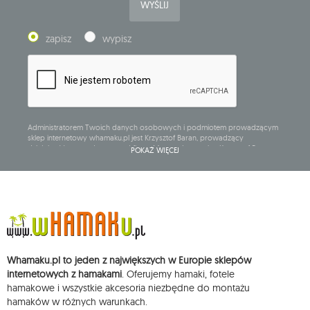
WYŚLIJ
zapisz
wypisz
Administratorem Twoich danych osobowych i podmiotem prowadzącym
sklep internetowy whamaku.pl jest Krzysztof Baran, prowadzący
działalność gospodarczą pod firmą: Mouton Interactive Krzysztof Baran
POKAŻ WIĘCEJ
wpisaną do Centralnej Ewidencji i Informacji o Działalności Gospodarczej,
adres głównego miejsca wykonywania działalności w Siedlcach, ul.
Starowiejska 265, kod pocztowy: 08-110, posiadający numer NIP: 821-152-01-
37, REGON: 711650928 .
Dane będą przetwarzane w celu wysyłki newslettera i przechowywane do
chwili rezygnacji z subskrypcji.
Przysługuje Ci prawo do żądania dostępu do swoich danych osobowych,
ich sprostowania, usunięcia, ograniczenia przetwarzania, wniesienia
Whamaku.pl to jeden z największych w Europie sklepów
sprzeciwu wobec przetwarzania swoich danych oraz prawo do
wniesienia skargi do organu nadzorczego oraz cofnięcia zgody w
internetowych z hamakami
. Oferujemy hamaki, fotele
dowolnym momencie bez wpływu na zgodność z prawem przetwarzania,
hamakowe i wszystkie akcesoria niezbędne do montażu
którego dokonano na podstawie zgody przed jej cofnięciem. W tym celu
hamaków w różnych warunkach.
możesz kontaktować się z działem obsługi klienta Mouton Interactive pod