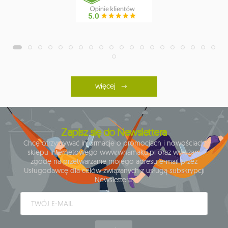
więcej
Zapisz się do Newslettera
Chcę otrzymywać informacje o promocjach i nowościach
sklepu internetowego www.whamaku.pl oraz wyrażam
zgodę na przetwarzanie mojego adresu e-mail przez
Usługodawcę dla celów związanych z usługą subskrypcji
Newslettera.