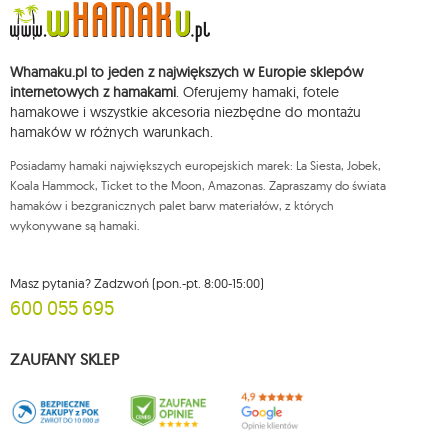
chwili rezygnacji z subskrypcji.
Przysługuje Ci prawo do żądania dostępu do swoich danych osobowych,
ich sprostowania, usunięcia, ograniczenia przetwarzania, wniesienia
Whamaku.pl to jeden z największych w Europie sklepów
sprzeciwu wobec przetwarzania swoich danych oraz prawo do
wniesienia skargi do organu nadzorczego oraz cofnięcia zgody w
internetowych z hamakami
. Oferujemy hamaki, fotele
dowolnym momencie bez wpływu na zgodność z prawem przetwarzania,
hamakowe i wszystkie akcesoria niezbędne do montażu
którego dokonano na podstawie zgody przed jej cofnięciem. W tym celu
hamaków w różnych warunkach.
możesz kontaktować się z działem obsługi klienta Mouton Interactive pod
adresem e-mail lub pisemnie na adres siedziby.
Posiadamy hamaki największych europejskich marek: La Siesta, Jobek,
Więcej informacji:
www.mouton.pl/ODO
Koala Hammock, Ticket to the Moon, Amazonas. Zapraszamy do świata
hamaków i bezgranicznych palet barw materiałów, z których
wykonywane są hamaki.
Masz pytania? Zadzwoń (pon.-pt. 8:00-15:00)
600 055 695
ZAUFANY SKLEP