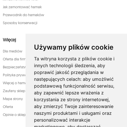
Jak zamontować hamak
Przewodnik do hamaków
Sposoby konserwacji
Więcej
Używamy plików cookie
Dla mediów
Ta witryna korzysta z plików cookie i
Oferta dla firm
innych technologii śledzenia, aby
Bezpieczeństwo płatności
poprawić jakość przeglądania w
Polityka prywatności
następujących celach:
aby umożliwić
Więcej o hamakach
podstawową funkcjonalność serwisu
,
Zaufany sklep
aby zapewnić lepsze wrażenia z
Mapa strony
korzystania ze strony internetowej
,
aby zmierzyć Twoje zainteresowanie
Oferta
naszymi produktami i usługami oraz
Opinie o sklepie
personalizować interakcje
marketingowe
,
aby dostarczać