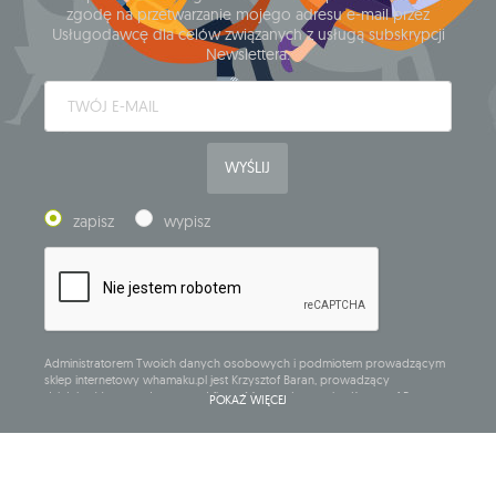
zgodę na przetwarzanie mojego adresu e-mail przez
Usługodawcę dla celów związanych z usługą subskrypcji
Newslettera.
WYŚLIJ
zapisz
wypisz
Administratorem Twoich danych osobowych i podmiotem prowadzącym
sklep internetowy whamaku.pl jest Krzysztof Baran, prowadzący
działalność gospodarczą pod firmą: Mouton Interactive Krzysztof Baran
POKAŻ WIĘCEJ
wpisaną do Centralnej Ewidencji i Informacji o Działalności Gospodarczej,
adres głównego miejsca wykonywania działalności w Siedlcach, ul.
Starowiejska 265, kod pocztowy: 08-110, posiadający numer NIP: 821-152-01-
37, REGON: 711650928 .
Dane będą przetwarzane w celu wysyłki newslettera i przechowywane do