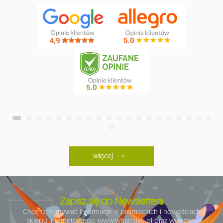
więcej
Zapisz się do Newslettera
Chcę otrzymywać informacje o promocjach i nowościach
sklepu internetowego www.whamaku.pl oraz wyrażam