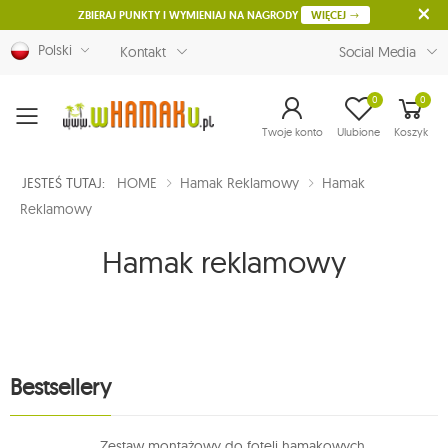
ZBIERAJ PUNKTY I WYMIENIAJ NA NAGRODY
WIĘCEJ
Polski
Kontakt
Social Media
0
0
Menu
Twoje konto
Ulubione
Koszyk
JESTEŚ TUTAJ:
HOME
Hamak Reklamowy
Hamak
Reklamowy
Hamak reklamowy
Bestsellery
Zestaw montażowy do foteli hamakowych,