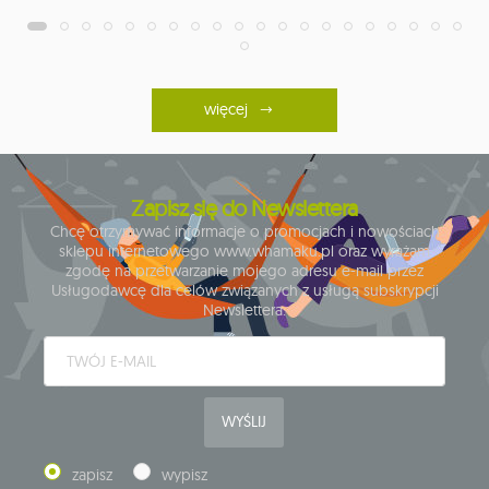
więcej
Zapisz się do Newslettera
Chcę otrzymywać informacje o promocjach i nowościach
sklepu internetowego www.whamaku.pl oraz wyrażam
zgodę na przetwarzanie mojego adresu e-mail przez
Usługodawcę dla celów związanych z usługą subskrypcji
Newslettera.
WYŚLIJ
zapisz
wypisz