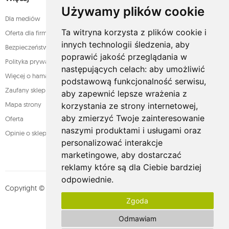
Używamy plików cookie
Dla mediów
Ta witryna korzysta z plików cookie i
Oferta dla firm
innych technologii śledzenia, aby
Bezpieczeństwo płatności
poprawić jakość przeglądania w
Polityka prywatności
następujących celach:
aby umożliwić
Więcej o hamakach
podstawową funkcjonalność serwisu
,
Zaufany sklep
aby zapewnić lepsze wrażenia z
Mapa strony
korzystania ze strony internetowej
,
aby zmierzyć Twoje zainteresowanie
Oferta
naszymi produktami i usługami oraz
Opinie o sklepie
personalizować interakcje
marketingowe
,
aby dostarczać
reklamy które są dla Ciebie bardziej
odpowiednie
.
Copyright © whamaku.pl. Wszystkie prawa zastrzeżone. Designed by
Zgoda
MOUTON interactive
Zobacz nasz profil na:
Odmawiam