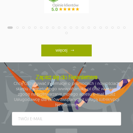
więcej
Zapisz się do Newslettera
Chcę otrzymywać informacje o promocjach i nowościach
sklepu internetowego www.whamaku.pl oraz wyrażam
zgodę na przetwarzanie mojego adresu e-mail przez
Usługodawcę dla celów związanych z usługą subskrypcji
Newslettera.