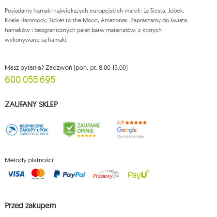
adresem e-mail lub pisemnie na adres siedziby.
Posiadamy hamaki największych europejskich marek: La Siesta, Jobek,
Więcej informacji:
www.mouton.pl/ODO
Koala Hammock, Ticket to the Moon, Amazonas. Zapraszamy do świata
hamaków i bezgranicznych palet barw materiałów, z których
wykonywane są hamaki.
Masz pytania? Zadzwoń (pon.-pt. 8:00-15:00)
600 055 695
ZAUFANY SKLEP
Metody płatności
Przed zakupem