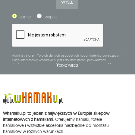
WYŚLIJ
zapisz
wypisz
Administratorem Twoich danych osobowych i podmiotem prowadzącym
sklep internetowy whamaku.pl jest Krzysztof Baran, prowadzący
działalność gospodarczą pod firmą: Mouton Interactive Krzysztof Baran
POKAŻ WIĘCEJ
wpisaną do Centralnej Ewidencji i Informacji o Działalności Gospodarczej,
adres głównego miejsca wykonywania działalności w Siedlcach, ul.
Starowiejska 265, kod pocztowy: 08-110, posiadający numer NIP: 821-152-01-
37, REGON: 711650928 .
Dane będą przetwarzane w celu wysyłki newslettera i przechowywane do
chwili rezygnacji z subskrypcji.
Przysługuje Ci prawo do żądania dostępu do swoich danych osobowych,
ich sprostowania, usunięcia, ograniczenia przetwarzania, wniesienia
Whamaku.pl to jeden z największych w Europie sklepów
sprzeciwu wobec przetwarzania swoich danych oraz prawo do
wniesienia skargi do organu nadzorczego oraz cofnięcia zgody w
internetowych z hamakami
. Oferujemy hamaki, fotele
dowolnym momencie bez wpływu na zgodność z prawem przetwarzania,
hamakowe i wszystkie akcesoria niezbędne do montażu
którego dokonano na podstawie zgody przed jej cofnięciem. W tym celu
hamaków w różnych warunkach.
możesz kontaktować się z działem obsługi klienta Mouton Interactive pod