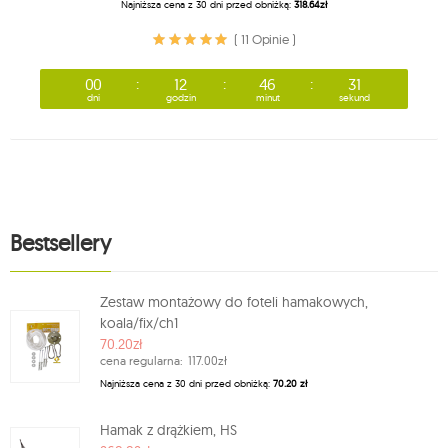
Najniższa cena z 30 dni przed obniżką:
318.64zł
( 11 Opinie )
00
12
46
31
dni
godzin
minut
sekund
Bestsellery
Zestaw montażowy do foteli hamakowych,
koala/fix/ch1
70.20zł
cena regularna:
117.00zł
Najniższa cena z 30 dni przed obniżką:
70.20 zł
Hamak z drążkiem, HS