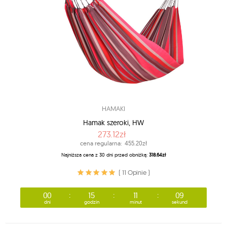
HAMAKI
Hamak szeroki, HW
273.12zł
cena regularna:
455.20zł
Najniższa cena z 30 dni przed obniżką:
318.64zł
( 11 Opinie )
00
15
11
07
dni
godzin
minut
sekund