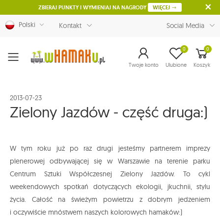
ZBIERAJ PUNKTY I WYMIENIAJ NA NAGRODY
WIĘCEJ
Polski
Kontakt
Social Media
0
0
Menu
Twoje konto
Ulubione
Koszyk
2013-07-23
Zielony Jazdów - część druga:)
W tym roku już po raz drugi jesteśmy partnerem imprezy
plenerowej odbywającej się w Warszawie na terenie parku
Centrum Sztuki Współczesnej Zielony Jazdów. To cykl
weekendowych spotkań dotyczących ekologii, jkuchnii, stylu
życia. Całość na świeżym powietrzu z dobrym jedzeniem
i oczywiście mnóstwem naszych kolorowych hamaków:)