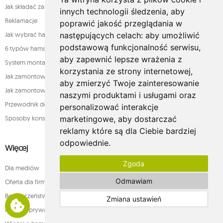
Jak składać zamówienia w sklepie whamaku.pl?
innych technologii śledzenia, aby
Reklamacje
poprawić jakość przeglądania w
następujących celach:
aby umożliwić
Jak wybrać hamak
podstawową funkcjonalność serwisu
,
6 typów hamaków
aby zapewnić lepsze wrażenia z
System montażu
korzystania ze strony internetowej
,
Jak zamontować fotel
aby zmierzyć Twoje zainteresowanie
Jak zamontować hamak
naszymi produktami i usługami oraz
Przewodnik do hamaków
personalizować interakcje
marketingowe
,
aby dostarczać
Sposoby konserwacji
reklamy które są dla Ciebie bardziej
odpowiednie
.
Więcej
Zgoda
Dla mediów
Odmawiam
Oferta dla firm
Bezpieczeństwo płatności
Zmiana ustawień
Polityka prywatności