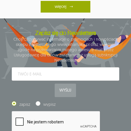
więcej
Zapisz się do Newslettera
Chcę otrzymywać informacje o promocjach i nowościach
sklepu internetowego www.whamaku.pl oraz wyrażam
zgodę na przetwarzanie mojego adresu e-mail przez
Usługodawcę dla celów związanych z usługą subskrypcji
Newslettera.
WYŚLIJ
zapisz
wypisz