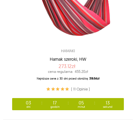
HAMAKI
Hamak szeroki, HW
273.12zł
cena regularna:
455.20zł
Najniższa cena z 30 dni przed obniżką:
318.64zł
( 11 Opinie )
03
17
05
10
dni
godzin
minut
sekund