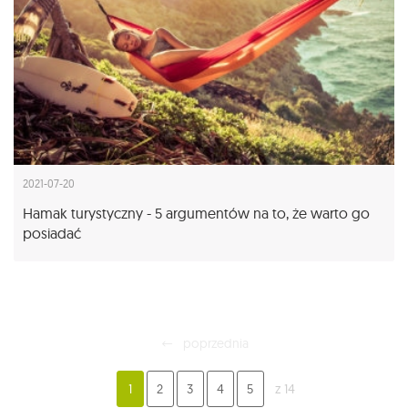
2021-07-20
Hamak turystyczny - 5 argumentów na to, że warto go
posiadać
poprzednia
1
2
3
4
5
z 14