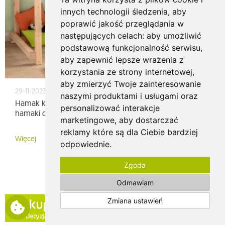
innych technologii śledzenia, aby
poprawić jakość przeglądania w
następujących celach:
aby umożliwić
podstawową funkcjonalność serwisu
,
aby zapewnić lepsze wrażenia z
korzystania ze strony internetowej
,
aby zmierzyć Twoje zainteresowanie
29-11-2023
naszymi produktami i usługami oraz
Hamak klasyczny, wiszący fotel czy kokon? Najlepsze
personalizować interakcje
hamaki do pokoju dziecka
marketingowe
,
aby dostarczać
reklamy które są dla Ciebie bardziej
Więcej
odpowiednie
.
Zgoda
Odmawiam
Zmiana ustawień