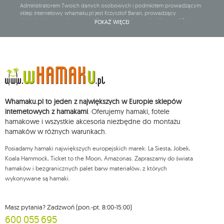
Administratorem Twoich danych osobowych i podmiotem prowadzącym
sklep internetowy whamaku.pl jest Krzysztof Baran, prowadzący
działalność gospodarczą pod firmą: Mouton Interactive Krzysztof Baran
POKAŻ WIĘCEJ
wpisaną do Centralnej Ewidencji i Informacji o Działalności Gospodarczej,
adres głównego miejsca wykonywania działalności w Siedlcach, ul.
Starowiejska 265, kod pocztowy: 08-110, posiadający numer NIP: 821-152-01-
37, REGON: 711650928 .
Dane będą przetwarzane w celu wysyłki newslettera i przechowywane do
chwili rezygnacji z subskrypcji.
Przysługuje Ci prawo do żądania dostępu do swoich danych osobowych,
ich sprostowania, usunięcia, ograniczenia przetwarzania, wniesienia
Whamaku.pl to jeden z największych w Europie sklepów
sprzeciwu wobec przetwarzania swoich danych oraz prawo do
wniesienia skargi do organu nadzorczego oraz cofnięcia zgody w
internetowych z hamakami
. Oferujemy hamaki, fotele
dowolnym momencie bez wpływu na zgodność z prawem przetwarzania,
hamakowe i wszystkie akcesoria niezbędne do montażu
którego dokonano na podstawie zgody przed jej cofnięciem. W tym celu
hamaków w różnych warunkach.
możesz kontaktować się z działem obsługi klienta Mouton Interactive pod
adresem e-mail lub pisemnie na adres siedziby.
Posiadamy hamaki największych europejskich marek: La Siesta, Jobek,
Więcej informacji:
www.mouton.pl/ODO
Koala Hammock, Ticket to the Moon, Amazonas. Zapraszamy do świata
hamaków i bezgranicznych palet barw materiałów, z których
wykonywane są hamaki.
Masz pytania? Zadzwoń (pon.-pt. 8:00-15:00)
600 055 695