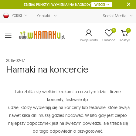
ZBIERAJ PUNKTY I WYMIENIAJ NA NAGRODY
WIĘCEJ
Polski
Kontakt
Social Media
0
0
Menu
Twoje konto
Ulubione
Koszyk
2015-02-17
Hamaki na koncercie
Lato zbliża się wielkimi krokami a co za tym idzie - liczne
koncerty, festiwale itp.
Ludzie, którzy wybierają się na koncerty lub festiwale, które trwają
nawet kilka dni muszą gdzieś nocować. W lato gdy jest ciepło
najlepszy odpoczynek jest na świeżym powietrzu, ale trzeba się
do tego odpowiednio przygotować.