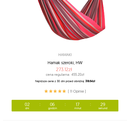
HAMAKI
Hamak szeroki, HW
273.12zł
cena regularna:
455.20zł
Najniższa cena z 30 dni przed obniżką:
318.64zł
( 11 Opinie )
02
06
17
27
dni
godzin
minut
sekund