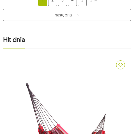
1
2
3
4
5
z 14
następna
Hit dnia