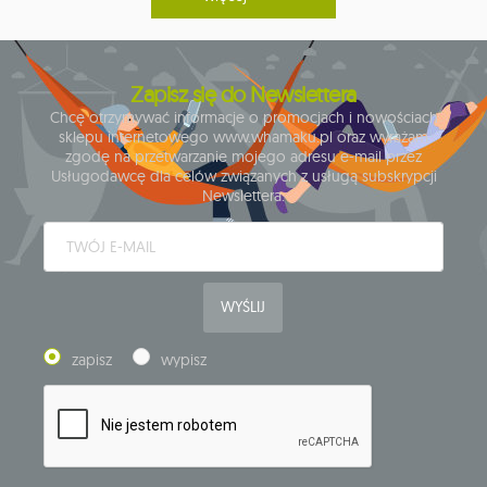
Zapisz się do Newslettera
Chcę otrzymywać informacje o promocjach i nowościach
sklepu internetowego www.whamaku.pl oraz wyrażam
zgodę na przetwarzanie mojego adresu e-mail przez
Usługodawcę dla celów związanych z usługą subskrypcji
Newslettera.
WYŚLIJ
zapisz
wypisz