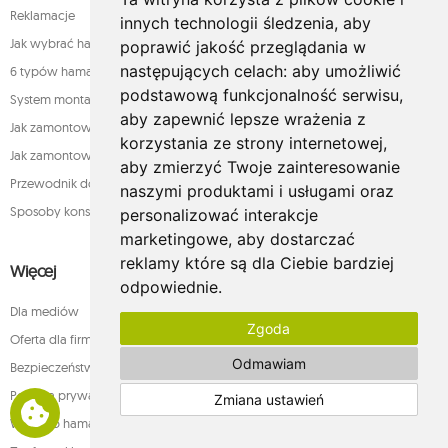
Reklamacje
innych technologii śledzenia, aby
Jak wybrać hamak
poprawić jakość przeglądania w
następujących celach:
aby umożliwić
6 typów hamaków
podstawową funkcjonalność serwisu
,
System montażu
aby zapewnić lepsze wrażenia z
Jak zamontować fotel
korzystania ze strony internetowej
,
Jak zamontować hamak
aby zmierzyć Twoje zainteresowanie
Przewodnik do hamaków
naszymi produktami i usługami oraz
Sposoby konserwacji
personalizować interakcje
marketingowe
,
aby dostarczać
reklamy które są dla Ciebie bardziej
Więcej
odpowiednie
.
Dla mediów
Zgoda
Oferta dla firm
Odmawiam
Bezpieczeństwo płatności
Polityka prywatności
Zmiana ustawień
Więcej o hamakach