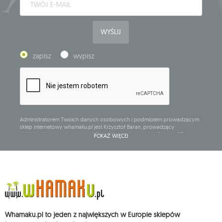
WYŚLIJ
zapisz
wypisz
Administratorem Twoich danych osobowych i podmiotem prowadzącym
sklep internetowy whamaku.pl jest Krzysztof Baran, prowadzący
działalność gospodarczą pod firmą: Mouton Interactive Krzysztof Baran
POKAŻ WIĘCEJ
wpisaną do Centralnej Ewidencji i Informacji o Działalności Gospodarczej,
adres głównego miejsca wykonywania działalności w Siedlcach, ul.
Starowiejska 265, kod pocztowy: 08-110, posiadający numer NIP: 821-152-01-
37, REGON: 711650928 .
Dane będą przetwarzane w celu wysyłki newslettera i przechowywane do
chwili rezygnacji z subskrypcji.
Przysługuje Ci prawo do żądania dostępu do swoich danych osobowych,
ich sprostowania, usunięcia, ograniczenia przetwarzania, wniesienia
Whamaku.pl to jeden z największych w Europie sklepów
sprzeciwu wobec przetwarzania swoich danych oraz prawo do