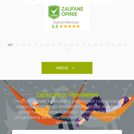
więcej
Zapisz się do Newslettera
Chcę otrzymywać informacje o promocjach i nowościach
sklepu internetowego www.whamaku.pl oraz wyrażam
zgodę na przetwarzanie mojego adresu e-mail przez
Usługodawcę dla celów związanych z usługą subskrypcji
Newslettera.