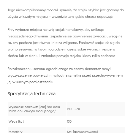
Jego nieskomplikowany montaż sprawia, że stojak szybko jest gotowy do
użycia w każdym miejscu – wszędzie tam, gdzie chcesz odpocząć.
Przy wyborze miejsca na twój stojak hamakowy, aby uniknąć
niepożądanego chwiania i zapadania się powinienieś zwrócić uwagę na
to, czy podłoże jest równe i nie za wilgotne, Ponieważ stojak da się do
woli przesuwać, w twoim ogrodzie możesz sobie wybrać miejsce w
słońcu lub w cieniu i zmieniać pozycję stojaka, kiedy tylko zechcesz.
Po zakończeniu sezonu ogrodniczego zalecamy demontaż ramy i
wyczyszczenie powierzchni wilgotną szmatką przed przechowywaniem
jej w suchym pomieszczeniu.
Specyfikacja techniczna
Wysokość całkowita [cm] /od dołu
190 - 220
fotela do uchwytu mocującego/:
Waga [kg]:
130
Materiały:
Stal (galwanizowana)