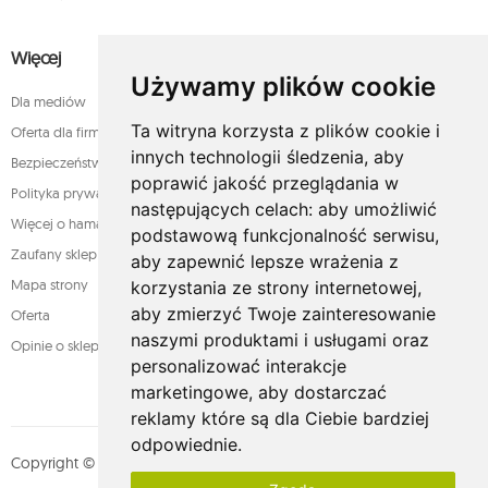
Więcej
Używamy plików cookie
Dla mediów
Ta witryna korzysta z plików cookie i
Oferta dla firm
innych technologii śledzenia, aby
Bezpieczeństwo płatności
poprawić jakość przeglądania w
Polityka prywatności
następujących celach:
aby umożliwić
Więcej o hamakach
podstawową funkcjonalność serwisu
,
Zaufany sklep
aby zapewnić lepsze wrażenia z
Mapa strony
korzystania ze strony internetowej
,
aby zmierzyć Twoje zainteresowanie
Oferta
naszymi produktami i usługami oraz
Opinie o sklepie
personalizować interakcje
marketingowe
,
aby dostarczać
reklamy które są dla Ciebie bardziej
odpowiednie
.
Copyright © whamaku.pl. Wszystkie prawa zastrzeżone. Designed by