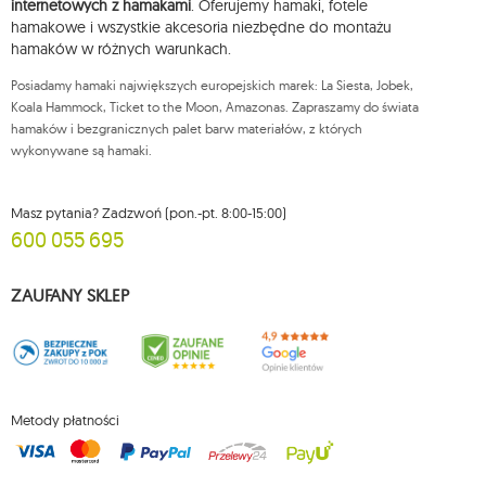
wniesienia skargi do organu nadzorczego oraz cofnięcia zgody w
internetowych z hamakami
. Oferujemy hamaki, fotele
dowolnym momencie bez wpływu na zgodność z prawem przetwarzania,
hamakowe i wszystkie akcesoria niezbędne do montażu
którego dokonano na podstawie zgody przed jej cofnięciem. W tym celu
hamaków w różnych warunkach.
możesz kontaktować się z działem obsługi klienta Mouton Interactive pod
adresem e-mail lub pisemnie na adres siedziby.
Posiadamy hamaki największych europejskich marek: La Siesta, Jobek,
Więcej informacji:
www.mouton.pl/ODO
Koala Hammock, Ticket to the Moon, Amazonas. Zapraszamy do świata
hamaków i bezgranicznych palet barw materiałów, z których
wykonywane są hamaki.
Masz pytania? Zadzwoń (pon.-pt. 8:00-15:00)
600 055 695
ZAUFANY SKLEP
Metody płatności