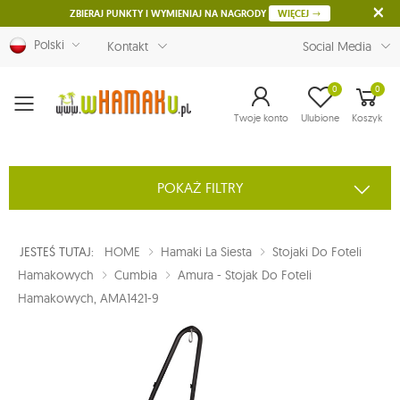
ZBIERAJ PUNKTY I WYMIENIAJ NA NAGRODY
WIĘCEJ
Polski
Kontakt
Social Media
0
0
Menu
Twoje konto
Ulubione
Koszyk
POKAŻ FILTRY
JESTEŚ TUTAJ:
HOME
Hamaki La Siesta
Stojaki Do Foteli
Hamakowych
Cumbia
Amura - Stojak Do Foteli
Hamakowych, AMA1421-9