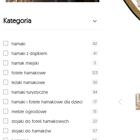
Kategoria
82
hamaki
41
hamaki z drążkiem
3
hamak miejski
123
fotele hamakowe
30
leżaki hamakowe
94
hamaki turystyczne
17
hamaki i fotele hamakowe dla dzieci
15
meble ogrodowe
22
stojaki do foteli hamakowych
57
stojaki do hamaków