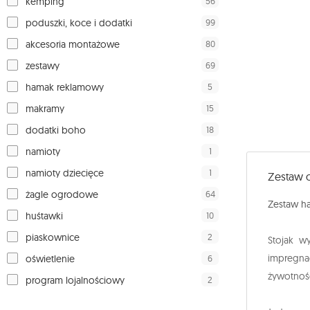
56
kemping
99
poduszki, koce i dodatki
80
akcesoria montażowe
69
zestawy
5
hamak reklamowy
15
makramy
18
dodatki boho
1
namioty
1
namioty dziecięce
Zestaw 
64
żagle ogrodowe
Zestaw 
10
huśtawki
2
piaskownice
Stojak wy
impregnac
6
oświetlenie
żywotność
2
program lojalnościowy