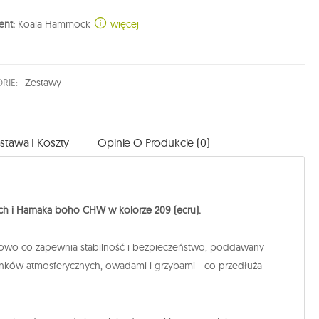
ent:
Koala Hammock
więcej
RIE:
Zestawy
stawa I Koszty
Opinie O Produkcie (0)
 i Hamaka boho CHW w kolorze 209 (ecru).
wowo co zapewnia stabilność i bezpieczeństwo, poddawany
runków atmosferycznych, owadami i grzybami - co przedłuża