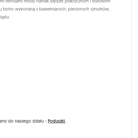
 trendami mody hamak będzie praktycznym i stylowym
ylu boho wykonaną z bawełnianych, plecionych sznurków,
lądu.
amy do naszego działu -
Poduszki.