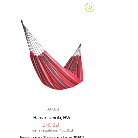
HAMAKI
Hamak szeroki, HW
273.12zł
cena regularna:
455.20zł
Najniższa cena z 30 dni przed obniżką:
318.64zł