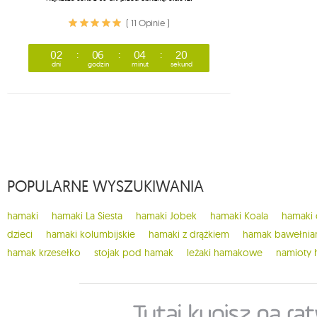
( 11 Opinie )
02
06
04
19
dni
godzin
minut
sekund
POPULARNE WYSZUKIWANIA
hamaki
hamaki La Siesta
hamaki Jobek
hamaki Koala
hamaki
dzieci
hamaki kolumbijskie
hamaki z drążkiem
hamak bawełnia
hamak krzesełko
stojak pod hamak
leżaki hamakowe
namioty