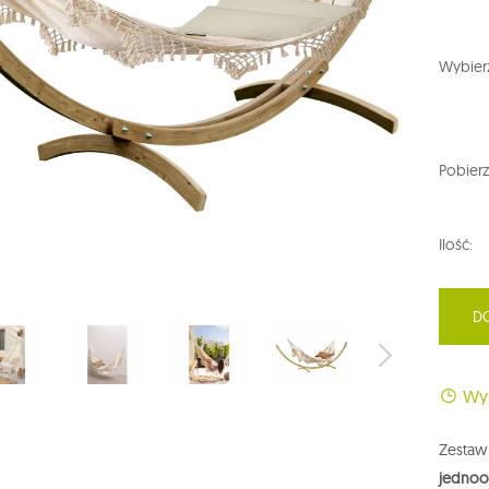
Wybierz
Pobierz
Ilość:
D
Wys
Zesta
jednoo