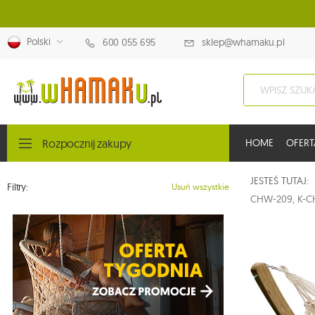
Polski
600 055 695
sklep@whamaku.pl
Rozpocznij zakupy
HOME
OFERT
JESTEŚ TUTAJ
Filtry:
Usuń wszystkie
CHW-209, K-