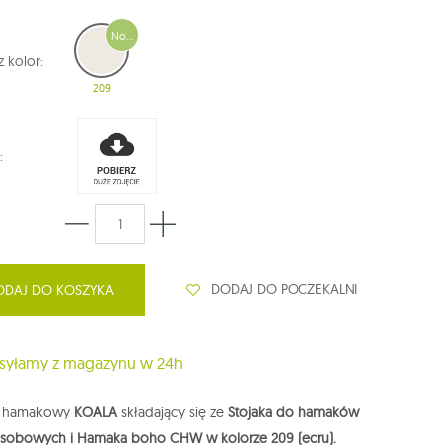
Nowość
 kolor:
209
:
DODAJ DO POCZEKALNI
ODAJ DO KOSZYKA
yłamy z magazynu w 24h
w hamakowy
KOALA
składający się ze
Stojaka do hamaków
sobowych i Hamaka boho CHW w kolorze 209 (ecru).