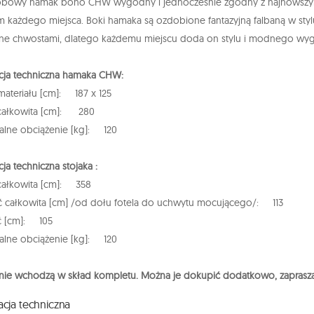
bowy hamak boho CHW wygodny i jednocześnie zgodny z najnowszymi
 każdego miejsca. Boki hamaka są ozdobione fantazyjną falbaną w st
ne chwostami, dlatego każdemu miejscu doda on stylu i modnego wyg
cja techniczna hamaka CHW:
ateriału [cm]: 187 x 125
całkowita [cm]: 280
alne obciążenie [kg]: 120
ja techniczna stojaka :
całkowita [cm]: 358
 całkowita [cm] /od dołu fotela do uchwytu mocującego/: 113
ć [cm]: 105
alne obciążenie [kg]: 120
 nie wchodzą w skład kompletu. Można je dokupić dodatkowo, zaprasz
acja techniczna