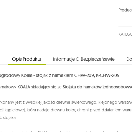
Produc
KATEGO
Opis Produktu
Informacje O Bezpieczeństwie
Do
ogrodowy Koala - stojak z hamakiem CHW-209, K-CHW-209
hamakowy
KOALA
składający się ze
Stojaka do hamaków jednoosobowych
konany jest z wysokiej jakości drewna świerkowego, klejonego warst
ji kąpielowej, która nadaje drewnu kolor, chroni przed działaniem wa
 stojaka.