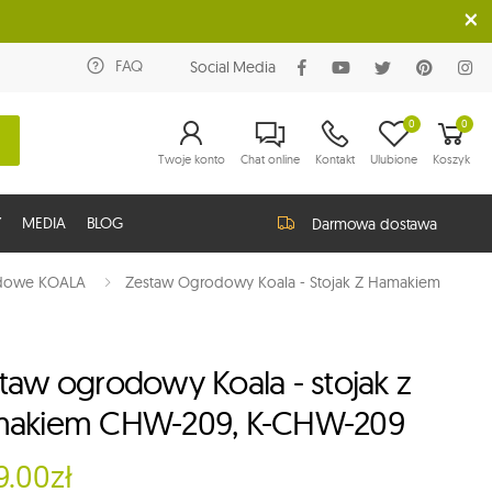
FAQ
Social Media
0
0
Twoje konto
Chat online
Kontakt
Ulubione
Koszyk
Y
MEDIA
BLOG
Darmowa dostawa
dowe KOALA
Zestaw Ogrodowy Koala - Stojak Z Hamakiem
taw ogrodowy Koala - stojak z
akiem CHW-209, K-CHW-209
9.00zł