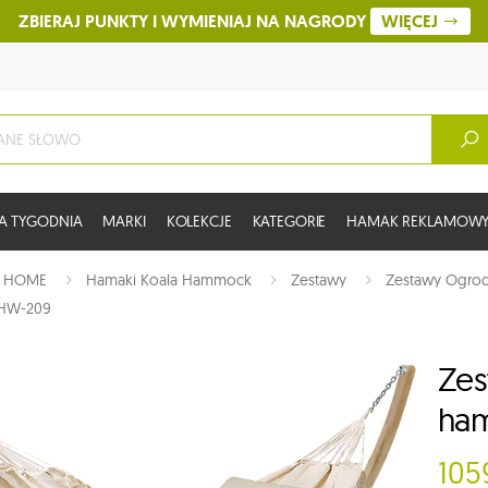
ZBIERAJ PUNKTY I WYMIENIAJ NA NAGRODY
WIĘCEJ
A TYGODNIA
MARKI
KOLEKCJE
KATEGORIE
HAMAK REKLAMOW
:
HOME
Hamaki Koala Hammock
Zestawy
Zestawy Ogro
CHW-209
Zes
ham
105