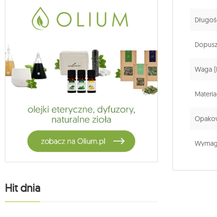
Długość
Dopuszc
Waga [
Materia
Opakow
Wymaga
Hit dnia