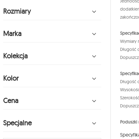
Jednooso
dodatkiem
Rozmiary
zakończo
Marka
Specyfika
Wymiary m
Długość 
Kolekcja
Dopuszcz
Specyfikac
Kolor
Długość 
Wysokość
Szerokoś
Cena
Dopuszcz
Specjalne
Poduszki
Specyfik