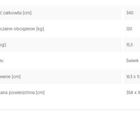
 całkowita [cm]:
340
zalne obciążenie [kg]:
120
kg]:
15,5
ły:
Świerk
anie [cm]:
163 x 1
na powierzchnia [cm]:
358 x 1