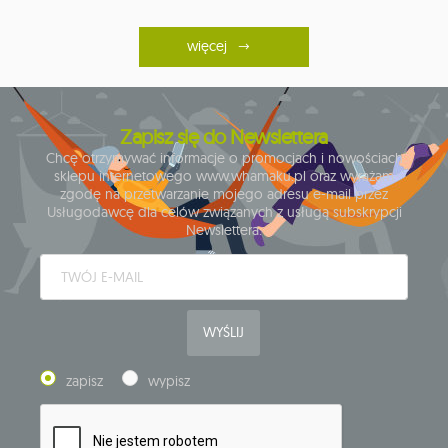
więcej
Zapisz się do Newslettera
Chcę otrzymywać informacje o promocjach i nowościach
sklepu internetowego www.whamaku.pl oraz wyrażam
zgodę na przetwarzanie mojego adresu e-mail przez
Usługodawcę dla celów związanych z usługą subskrypcji
Newslettera.
WYŚLIJ
zapisz
wypisz