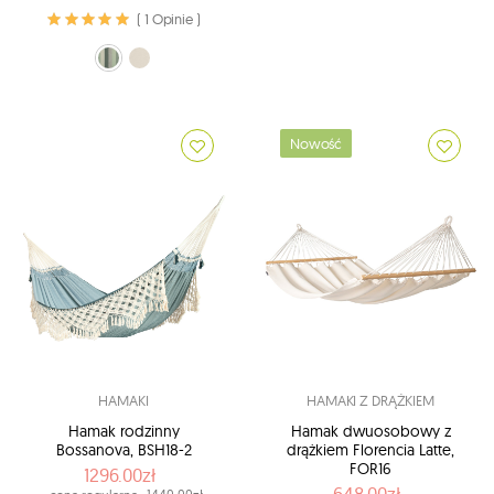
( 1 Opinie )
zielono-oliwkowy (14 - Olive)
ecru (X1 - Latte)
Nowość
HAMAKI
HAMAKI Z DRĄŻKIEM
Hamak rodzinny
Hamak dwuosobowy z
Bossanova, BSH18-2
drążkiem Florencia Latte,
FOR16
1296.00zł
648.00zł