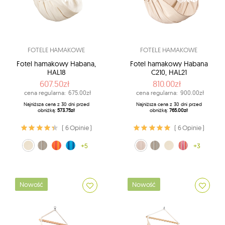
FOTELE HAMAKOWE
FOTELE HAMAKOWE
Fotel hamakowy Habana,
Fotel hamakowy Habana
HAL18
C210, HAL21
607.50zł
810.00zł
cena regularna:
675.00zł
cena regularna:
900.00zł
Najniższa cena z 30 dni przed
Najniższa cena z 30 dni przed
obniżką:
573.75zł
obniżką:
765.00zł
( 6 Opinie )
( 6 Opinie )
naturalny (X1)
brązowo-biały (19)
pomarańczowy (22)
Lagoon (33)
+5
brązowo-biały (19)
ecru (1)
naturalny (X1)
różowy (X2)
+3
Nowość
Nowość