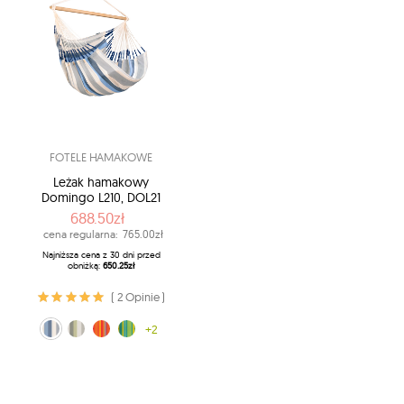
FOTELE HAMAKOWE
Leżak hamakowy
Domingo L210, DOL21
688.50zł
cena regularna:
765.00zł
Najniższa cena z 30 dni przed
obniżką:
650.25zł
( 2 Opinie )
biało-niebieski (13)
czerwono-pomarańczowy (28)
biało-zielony (14)
zielony (48)
+2