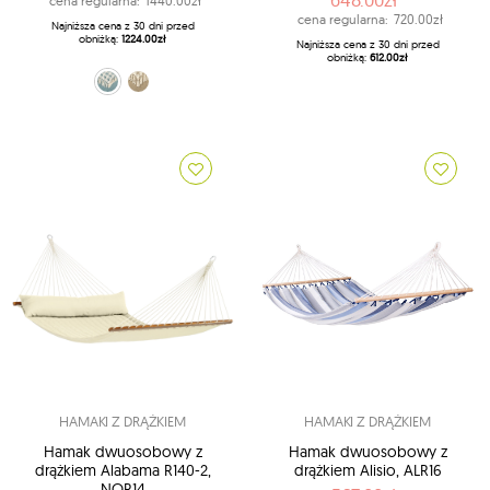
cena regularna:
1440.00zł
cena regularna:
720.00zł
Najniższa cena z 30 dni przed
obniżką:
1224.00zł
Najniższa cena z 30 dni przed
obniżką:
612.00zł
błękitny (39 - Fjord)
beżowy (61 - Muscade)
HAMAKI Z DRĄŻKIEM
HAMAKI Z DRĄŻKIEM
Hamak dwuosobowy z
Hamak dwuosobowy z
drążkiem Alabama R140-2,
drążkiem Alisio, ALR16
NQR14