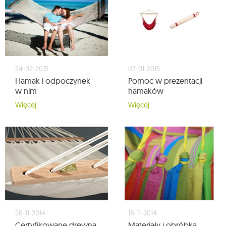
24-02-2015
07-01-2015
Hamak i odpoczynek
Pomoc w prezentacji
w nim
hamaków
Więcej
Więcej
26-11-2014
18-11-2014
Certyfikowane drewna
Materiały i obróbka