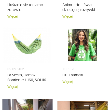
Huśtanie się to samo
Animundo - świat
zdrowie...
dziecięcej rozrywki
Więcej
Więcej
05-09-2012
10-09-2011
La Siesta, Hamak
EKO hamaki
Sonriente H160, SOH16
Więcej
Więcej