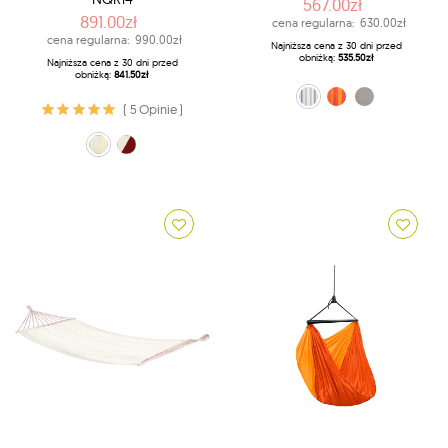
567.00zł
891.00zł
cena regularna:
630.00zł
cena regularna:
990.00zł
Najniższa cena z 30 dni przed
obniżką:
535.50zł
Najniższa cena z 30 dni przed
obniżką:
841.50zł
niebiesko-biały (13)
pomarańczowy (28)
szary (W6)
( 5 Opinie )
ecru (11)
Czerwony (21)