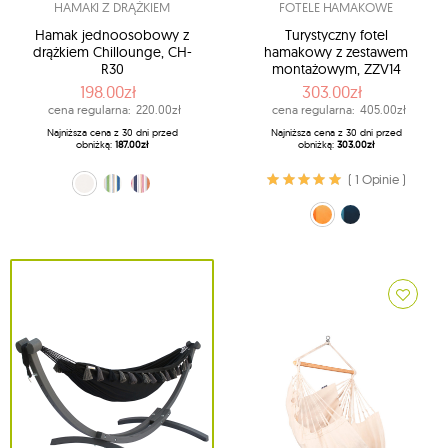
HAMAKI Z DRĄŻKIEM
FOTELE HAMAKOWE
Hamak jednoosobowy z
Turystyczny fotel
drążkiem Chillounge, CH-
hamakowy z zestawem
R30
montażowym, ZZV14
198.00zł
303.00zł
cena regularna:
220.00zł
cena regularna:
405.00zł
Najniższa cena z 30 dni przed
Najniższa cena z 30 dni przed
obniżką:
187.00zł
obniżką:
303.00zł
( 1 Opinie )
niebiesko-zielony (CH-R30-34)
pomarańczowo-niebieski (CH-R30-52)
ecru (CH-R30-11)
pomarańczowy (22)
Granatowy (39)