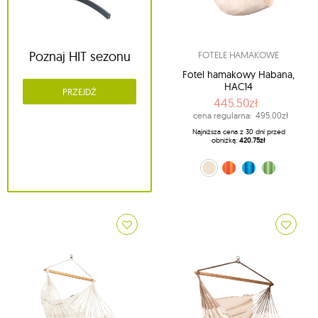
Poznaj HIT sezonu
FOTELE HAMAKOWE
Fotel hamakowy Habana,
HAC14
PRZEJDŹ
445.50zł
cena regularna:
495.00zł
Najniższa cena z 30 dni przed
obniżką:
420.75zł
naturalny (X1)
pomarańczowy (22)
niebieski (33)
zielony (44)