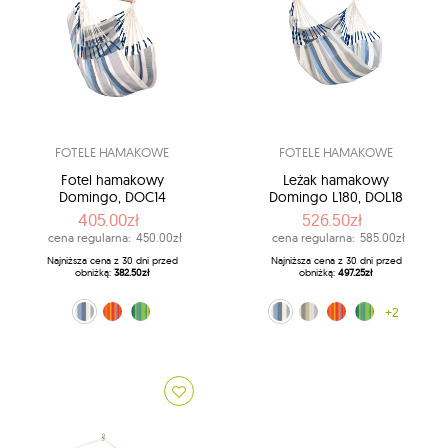
FOTELE HAMAKOWE
FOTELE HAMAKOWE
Fotel hamakowy
Leżak hamakowy
Domingo, DOC14
Domingo L180, DOL18
405.00zł
526.50zł
cena regularna:
450.00zł
cena regularna:
585.00zł
Najniższa cena z 30 dni przed
Najniższa cena z 30 dni przed
obniżką:
382.50zł
obniżką:
497.25zł
czerwono-pomarańczowy (28)
biało-niebieski (13)
zielony (48)
biało-niebieski (13)
czerwono-pomarańczowy (28)
biało-zielony (14)
zielony (48)
+2