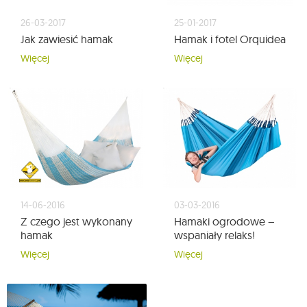
26-03-2017
25-01-2017
Jak zawiesić hamak
Hamak i fotel Orquidea
Więcej
Więcej
14-06-2016
03-03-2016
Z czego jest wykonany
Hamaki ogrodowe –
hamak
wspaniały relaks!
Więcej
Więcej