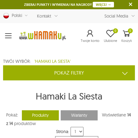
ZBIERAJ PUNKTY I WYMIENIAJ NA NAGRODY
WIĘCEJ
Polski
Kontakt
Social Media
0
0
Menu
Twoje konto
Ulubione
Koszyk
TWÓJ WYBÓR:
'HAMAKI LA SIESTA'
POKAŻ FILTRY
Hamaki La Siesta
Pokaż:
Wyświetlane
14
Produkty
Warianty
z 14
produktów
Strona: