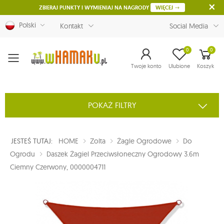
ZBIERAJ PUNKTY I WYMIENIAJ NA NAGRODY
WIĘCEJ
Polski
Kontakt
Social Media
0
0
Menu
Twoje konto
Ulubione
Koszyk
POKAŻ FILTRY
JESTEŚ TUTAJ:
HOME
Zolta
Żagle Ogrodowe
Do
Ogrodu
Daszek Żagiel Przeciwsłoneczny Ogrodowy 3.6m
Ciemny Czerwony, 0000004711