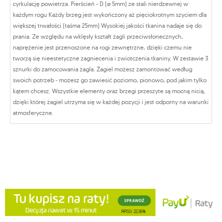
cyrkulację powietrza. Pierścień - D (ø 5mm) ze stali nierdzewnej w
każdym rogu Każdy brzeg jest wykończony aż pięciokrotnym szyciem dla
większej trwałości (taśma 25mm) Wysokiej jakości tkanina nadaje się do
prania. Ze względu na wklęsły kształt żagli przeciwsłonecznych,
naprężenie jest przenoszone na rogi zewnętrzne, dzięki czemu nie
tworzą się nieestetyczne zagniecenia i zwiotczenia tkaniny. W zestawie 3
sznurki do zamocowania żagla. Żagiel możesz zamontować według
swoich potrzeb - możesz go zawiesić poziomo, pionowo, pod jakim tylko
kątem chcesz. Wszystkie elementy oraz brzegi przeszyte są mocną nicią,
dzięki której żagiel utrzyma się w każdej pozycji i jest odporny na warunki
atmosferyczne.