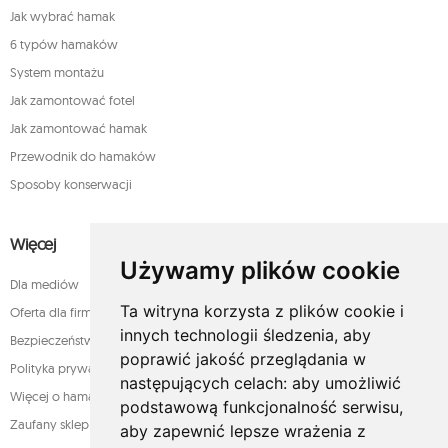
Jak wybrać hamak
6 typów hamaków
System montażu
Jak zamontować fotel
Jak zamontować hamak
Przewodnik do hamaków
Sposoby konserwacji
Więcej
Używamy plików cookie
Dla mediów
Ta witryna korzysta z plików cookie i
Oferta dla firm
innych technologii śledzenia, aby
Bezpieczeństwo płatności
poprawić jakość przeglądania w
Polityka prywatności
następujących celach:
aby umożliwić
Więcej o hamakach
podstawową funkcjonalność serwisu
,
Zaufany sklep
aby zapewnić lepsze wrażenia z