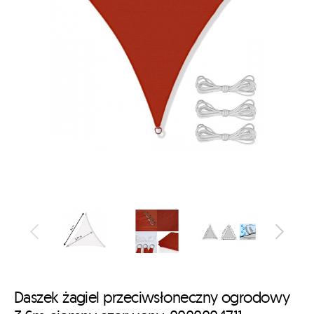
Daszek żagiel przeciwsłoneczny ogrodowy