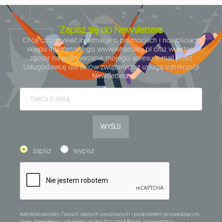
Zapisz się do Newslettera
Chcę otrzymywać informacje o promocjach i nowościach
sklepu internetowego www.whamaku.pl oraz wyrażam
zgodę na przetwarzanie mojego adresu e-mail przez
Usługodawcę dla celów związanych z usługą subskrypcji
Newslettera.
WYŚLIJ
zapisz
wypisz
Administratorem Twoich danych osobowych i podmiotem prowadzącym
sklep internetowy whamaku.pl jest Krzysztof Baran, prowadzący