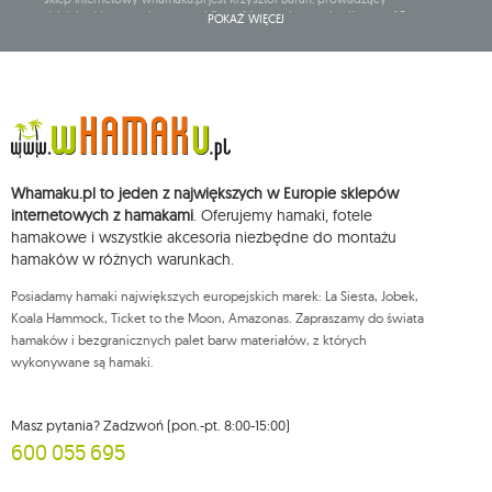
działalność gospodarczą pod firmą: Mouton Interactive Krzysztof Baran
POKAŻ WIĘCEJ
wpisaną do Centralnej Ewidencji i Informacji o Działalności Gospodarczej,
adres głównego miejsca wykonywania działalności w Siedlcach, ul.
Starowiejska 265, kod pocztowy: 08-110, posiadający numer NIP: 821-152-01-
37, REGON: 711650928 .
Dane będą przetwarzane w celu wysyłki newslettera i przechowywane do
chwili rezygnacji z subskrypcji.
Przysługuje Ci prawo do żądania dostępu do swoich danych osobowych,
ich sprostowania, usunięcia, ograniczenia przetwarzania, wniesienia
Whamaku.pl to jeden z największych w Europie sklepów
sprzeciwu wobec przetwarzania swoich danych oraz prawo do
wniesienia skargi do organu nadzorczego oraz cofnięcia zgody w
internetowych z hamakami
. Oferujemy hamaki, fotele
dowolnym momencie bez wpływu na zgodność z prawem przetwarzania,
hamakowe i wszystkie akcesoria niezbędne do montażu
którego dokonano na podstawie zgody przed jej cofnięciem. W tym celu
hamaków w różnych warunkach.
możesz kontaktować się z działem obsługi klienta Mouton Interactive pod
adresem e-mail lub pisemnie na adres siedziby.
Posiadamy hamaki największych europejskich marek: La Siesta, Jobek,
Więcej informacji:
www.mouton.pl/ODO
Koala Hammock, Ticket to the Moon, Amazonas. Zapraszamy do świata
hamaków i bezgranicznych palet barw materiałów, z których
wykonywane są hamaki.
Masz pytania? Zadzwoń (pon.-pt. 8:00-15:00)
600 055 695