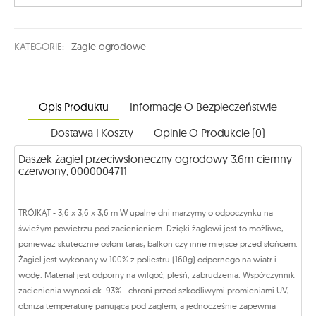
KATEGORIE:
Żagle ogrodowe
Opis Produktu
Informacje O Bezpieczeństwie
Dostawa I Koszty
Opinie O Produkcie (0)
Daszek żagiel przeciwsłoneczny ogrodowy 3.6m ciemny
czerwony, 0000004711
TRÓJKĄT - 3,6 x 3,6 x 3,6 m W upalne dni marzymy o odpoczynku na
świeżym powietrzu pod zacienieniem. Dzięki żaglowi jest to możliwe,
ponieważ skutecznie osłoni taras, balkon czy inne miejsce przed słońcem.
Żagiel jest wykonany w 100% z poliestru (160g) odpornego na wiatr i
wodę. Materiał jest odporny na wilgoć, pleśń, zabrudzenia. Współczynnik
zacienienia wynosi ok. 93% - chroni przed szkodliwymi promieniami UV,
obniża temperaturę panującą pod żaglem, a jednocześnie zapewnia