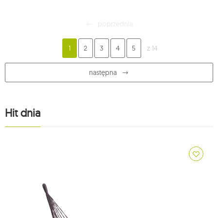
poprzednia
1
2
3
4
5
z 14
następna
Hit dnia