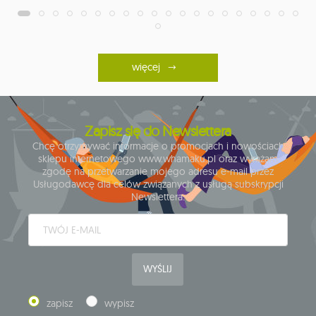
więcej
Zapisz się do Newslettera
Chcę otrzymywać informacje o promocjach i nowościach
sklepu internetowego www.whamaku.pl oraz wyrażam
zgodę na przetwarzanie mojego adresu e-mail przez
Usługodawcę dla celów związanych z usługą subskrypcji
Newslettera.
WYŚLIJ
zapisz
wypisz