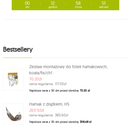
00
12
58
48
dni
godzin
minut
sekund
Bestsellery
Zestaw montażowy do foteli hamakowych,
koala/fix/ch1
70.20zł
cena regularna:
117.00zł
Najniższa cena z 30 dni przed obniżką:
70.20 zł
Hamak z drążkiem, HS
269.92zł
cena regularna:
385.60zł
Najniższa cena z 30 dni przed obniżką:
308.48 zł