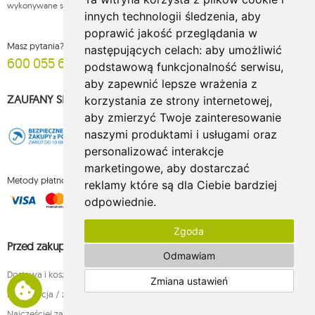
wykonywane są hamaki.
innych technologii śledzenia, aby
poprawić jakość przeglądania w
Masz pytania? Zadzwoń (pon.-pt. 8:00-15:00)
następujących celach:
aby umożliwić
600 055 695
podstawową funkcjonalność serwisu
,
aby zapewnić lepsze wrażenia z
ZAUFANY SKLEP
korzystania ze strony internetowej
,
aby zmierzyć Twoje zainteresowanie
naszymi produktami i usługami oraz
personalizować interakcje
marketingowe
,
aby dostarczać
Metody płatności
reklamy które są dla Ciebie bardziej
odpowiednie
.
Zgoda
Przed zakupem
Odmawiam
Dostawa i koszty
Zmiana ustawień
Rezygnacja / zwrot produktów w terminie 14 dni
Najczęściej zadawane pytania przed zakupem