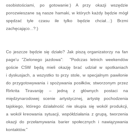
osobistościami, po gotowanie:) A przy okazji wszędzie
porozwieszane są nasze hamaki, w których każdy będzie mógł
spędzać tyle czasu ile tylko będzie chciał...:) Brzmi
zachęcająco...?:)
Co jeszcze będzie się działo? Jak piszą organizatorzy na fan
page'u "Zielonego jazdowa": "
Podczas letnich weekendów
goście CSW będą mieli okazję brać udział w spotkaniach
i dyskusjach, a wszystko to przy stole, w specjalnym pawilonie
do przygotowywania i spożywania posiłków, stworzonym przez
Rirkrita Tiravaniję – jedną z głównych postaci na
międzynarodowej scenie artystycznej, artystę pochodzenia
tajskiego, którego działalność nie skupia się wokół produkcji,
a wokół kreowania sytuacji,
współdziałania z grupą, tworzenia
okazji do przełamywania barier społecznych i nawiązywania
kontaktów.
"