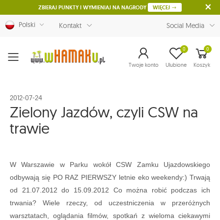
ZBIERAJ PUNKTY I WYMIENIAJ NA NAGRODY
WIĘCEJ
Polski
Kontakt
Social Media
0
0
Menu
Twoje konto
Ulubione
Koszyk
2012-07-24
Zielony Jazdów, czyli CSW na
trawie
W Warszawie w Parku wokół CSW Zamku Ujazdowskiego
odbywają się PO RAZ PIERWSZY letnie eko weekendy:) Trwają
od
21.07.2012 do 15.09.2012
Co można robić podczas ich
trwania? Wiele rzeczy, od uczestniczenia w przeróżnych
warsztatach, oglądania filmów, spotkań z wieloma ciekawymi