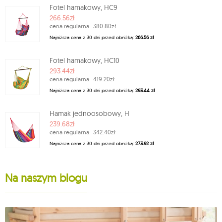
Fotel hamakowy, HC9
266.56zł
cena regularna:
380.80zł
Najniższa cena z 30 dni przed obniżką:
266.56 zł
Fotel hamakowy, HC10
293.44zł
cena regularna:
419.20zł
Najniższa cena z 30 dni przed obniżką:
293.44 zł
Hamak jednoosobowy, H
239.68zł
cena regularna:
342.40zł
Najniższa cena z 30 dni przed obniżką:
273.92 zł
Na naszym blogu