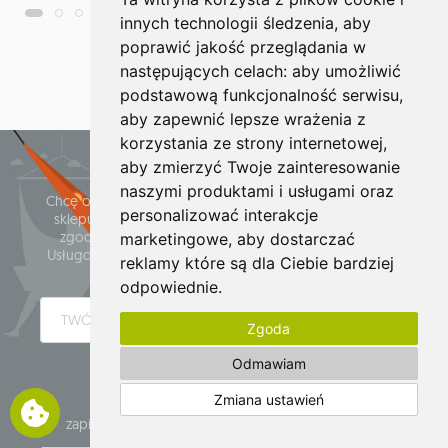
innych technologii śledzenia, aby
poprawić jakość przeglądania w
następujących celach:
aby umożliwić
więcej
podstawową funkcjonalność serwisu
,
aby zapewnić lepsze wrażenia z
korzystania ze strony internetowej
,
aby zmierzyć Twoje zainteresowanie
Zapisz się do Newslettera
naszymi produktami i usługami oraz
Chcę otrzymywać informacje o promocjach i nowościach
personalizować interakcje
sklepu internetowego www.whamaku.pl oraz wyrażam
zgodę na przetwarzanie mojego adresu e-mail przez
marketingowe
,
aby dostarczać
Usługodawcę dla celów związanych z usługą subskrypcji
reklamy które są dla Ciebie bardziej
Newslettera.
odpowiednie
.
Zgoda
Odmawiam
WYŚLIJ
Zmiana ustawień
zapisz
wypisz