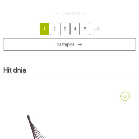
poprzednia
1
2
3
4
5
z 14
następna
Hit dnia