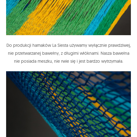
Do produkcji hamaków La Siesta używamy wyłącznie prawdziwej,
nie przetwarzanej bawełny, z długimi włóknami. Nasza bawełna
nie posiada meszku, nie rwie się i jest bardzo wytrzymała.