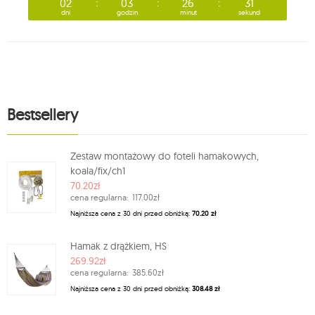
02
03
26
29
dni
godzin
minut
sekund
Bestsellery
Zestaw montażowy do foteli hamakowych,
koala/fix/ch1
70.20zł
cena regularna:
117.00zł
Najniższa cena z 30 dni przed obniżką:
70.20 zł
Hamak z drążkiem, HS
269.92zł
cena regularna:
385.60zł
Najniższa cena z 30 dni przed obniżką:
308.48 zł