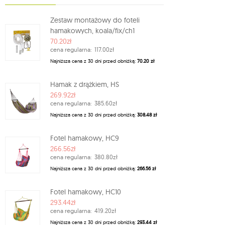
Zestaw montażowy do foteli
hamakowych, koala/fix/ch1
70.20zł
cena regularna:
117.00zł
Najniższa cena z 30 dni przed obniżką:
70.20 zł
Hamak z drążkiem, HS
269.92zł
cena regularna:
385.60zł
Najniższa cena z 30 dni przed obniżką:
308.48 zł
Fotel hamakowy, HC9
266.56zł
cena regularna:
380.80zł
Najniższa cena z 30 dni przed obniżką:
266.56 zł
Fotel hamakowy, HC10
293.44zł
cena regularna:
419.20zł
Najniższa cena z 30 dni przed obniżką:
293.44 zł