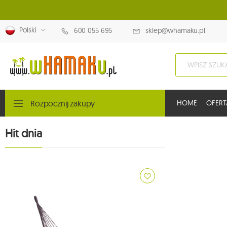
Polski
600 055 695
sklep@whamaku.pl
Rozpocznij zakupy
HOME
OFERT
Hit dnia