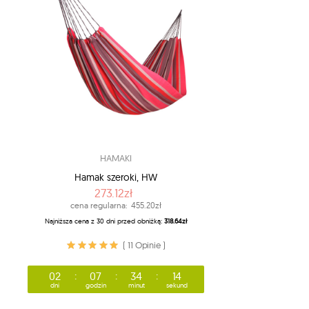
HAMAKI
Hamak szeroki, HW
273.12zł
cena regularna:
455.20zł
Najniższa cena z 30 dni przed obniżką:
318.64zł
( 11 Opinie )
02
07
34
13
dni
godzin
minut
sekund