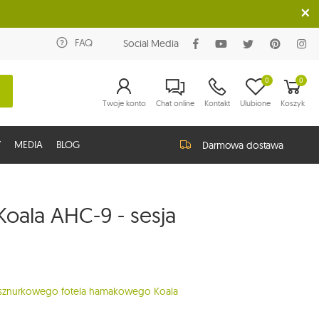
FAQ
Social Media
0
0
Twoje konto
Chat online
Kontakt
Ulubione
Koszyk
Y
MEDIA
BLOG
Darmowa dostawa
oala AHC-9 - sesja
sznurkowego fotela hamakowego Koala