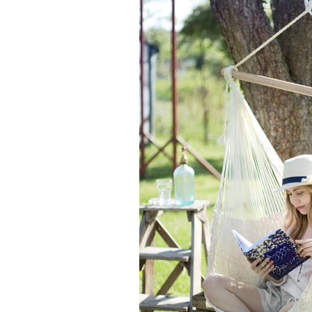
26-09-2023
owe do domu – jaki
Przytulne miejsce do wypoczynk
?
Twoim domu. Przywitaj jesień z t
hamakami
Jesienne kolory, dodatki i oczywiście
hamaki. Skuś się na te modele!
Więcej