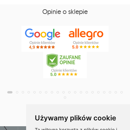
Opinie o sklepie
więcej
Używamy plików cookie
Ta witryna korzysta z plików cookie i