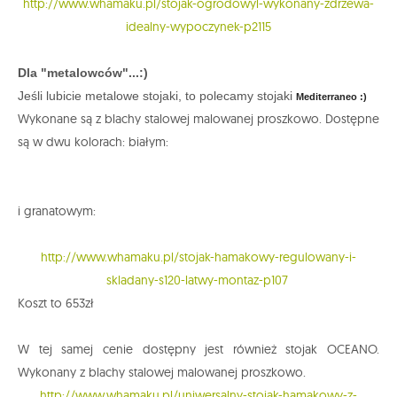
http://www.whamaku.pl/stojak-ogrodowyl-wykonany-zdrzewa-
idealny-wypoczynek-p2115
Dla "metalowców"...:)
Jeśli lubicie metalowe stojaki, to polecamy stojaki
Mediterraneo :)
Wykonane są z blachy stalowej malowanej proszkowo. Dostępne
są w dwu kolorach: białym:
i granatowym:
http://www.whamaku.pl/stojak-hamakowy-regulowany-i-
skladany-s120-latwy-montaz-p107
Koszt to 653zł
W tej samej cenie dostępny jest również stojak OCEANO.
Wykonany z blachy stalowej malowanej proszkowo.
http://www.whamaku.pl/uniwersalny-stojak-hamakowy-z-