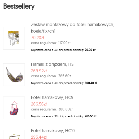
Bestsellery
Zestaw montażowy do foteli hamakowych,
koala/fix/ch1
70.20zł
cena regularna:
117.00zł
Najniższa cena z 30 dni przed obniżką:
70.20 zł
Hamak z drążkiem, HS
269.92zł
cena regularna:
385.60zł
Najniższa cena z 30 dni przed obniżką:
308.48 zł
Fotel hamakowy, HC9
266.56zł
cena regularna:
380.80zł
Najniższa cena z 30 dni przed obniżką:
266.56 zł
Fotel hamakowy, HC10
293.44zł