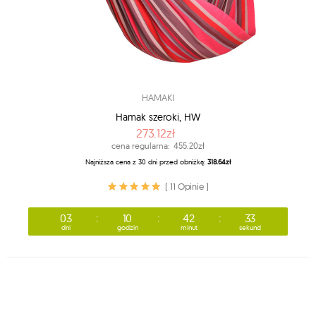
HAMAKI
Hamak szeroki, HW
273.12zł
cena regularna:
455.20zł
Najniższa cena z 30 dni przed obniżką:
318.64zł
( 11 Opinie )
03
10
42
31
dni
godzin
minut
sekund