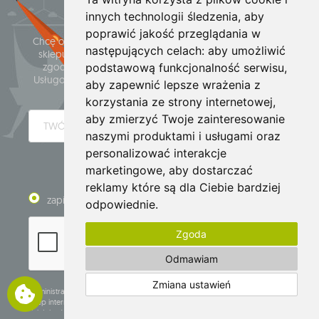
innych technologii śledzenia, aby
Zapisz się do Newslettera
poprawić jakość przeglądania w
Chcę otrzymywać informacje o promocjach i nowościach
następujących celach:
aby umożliwić
sklepu internetowego www.whamaku.pl oraz wyrażam
zgodę na przetwarzanie mojego adresu e-mail przez
podstawową funkcjonalność serwisu
,
Usługodawcę dla celów związanych z usługą subskrypcji
aby zapewnić lepsze wrażenia z
Newslettera.
korzystania ze strony internetowej
,
aby zmierzyć Twoje zainteresowanie
naszymi produktami i usługami oraz
personalizować interakcje
WYŚLIJ
marketingowe
,
aby dostarczać
reklamy które są dla Ciebie bardziej
zapisz
wypisz
odpowiednie
.
Zgoda
Odmawiam
Zmiana ustawień
Administratorem Twoich danych osobowych i podmiotem prowadzącym
sklep internetowy whamaku.pl jest Krzysztof Baran, prowadzący
działalność gospodarczą pod firmą: Mouton Interactive Krzysztof Baran
POKAŻ WIĘCEJ