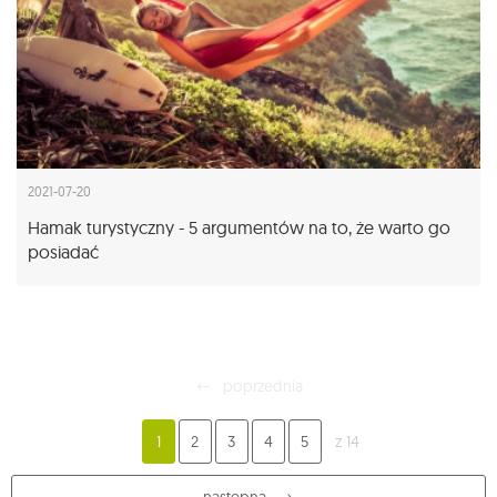
2021-07-20
Hamak turystyczny - 5 argumentów na to, że warto go
posiadać
poprzednia
1
2
3
4
5
z 14