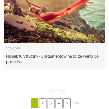
2021-07-20
Hamak turystyczny - 5 argumentów na to, że warto go
posiadać
poprzednia
1
2
3
4
5
z 14