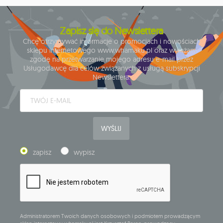
Zapisz się do Newslettera
Chcę otrzymywać informacje o promocjach i nowościach
sklepu internetowego www.whamaku.pl oraz wyrażam
zgodę na przetwarzanie mojego adresu e-mail przez
Usługodawcę dla celów związanych z usługą subskrypcji
Newslettera.
WYŚLIJ
zapisz
wypisz
Administratorem Twoich danych osobowych i podmiotem prowadzącym