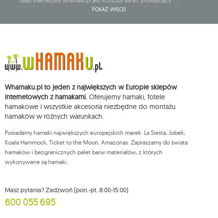
sklep internetowy whamaku.pl jest Krzysztof Baran, prowadzący
działalność gospodarczą pod firmą: Mouton Interactive Krzysztof Baran
POKAŻ WIĘCEJ
wpisaną do Centralnej Ewidencji i Informacji o Działalności Gospodarczej,
adres głównego miejsca wykonywania działalności w Siedlcach, ul.
Starowiejska 265, kod pocztowy: 08-110, posiadający numer NIP: 821-152-01-
37, REGON: 711650928 .
Dane będą przetwarzane w celu wysyłki newslettera i przechowywane do
chwili rezygnacji z subskrypcji.
Przysługuje Ci prawo do żądania dostępu do swoich danych osobowych,
ich sprostowania, usunięcia, ograniczenia przetwarzania, wniesienia
Whamaku.pl to jeden z największych w Europie sklepów
sprzeciwu wobec przetwarzania swoich danych oraz prawo do
wniesienia skargi do organu nadzorczego oraz cofnięcia zgody w
internetowych z hamakami
. Oferujemy hamaki, fotele
dowolnym momencie bez wpływu na zgodność z prawem przetwarzania,
hamakowe i wszystkie akcesoria niezbędne do montażu
którego dokonano na podstawie zgody przed jej cofnięciem. W tym celu
hamaków w różnych warunkach.
możesz kontaktować się z działem obsługi klienta Mouton Interactive pod
adresem e-mail lub pisemnie na adres siedziby.
Posiadamy hamaki największych europejskich marek: La Siesta, Jobek,
Więcej informacji:
www.mouton.pl/ODO
Koala Hammock, Ticket to the Moon, Amazonas. Zapraszamy do świata
hamaków i bezgranicznych palet barw materiałów, z których
wykonywane są hamaki.
Masz pytania? Zadzwoń (pon.-pt. 8:00-15:00)
600 055 695