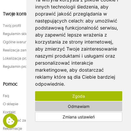
innych technologii śledzenia, aby
Twoje konto
poprawić jakość przeglądania w
następujących celach:
aby umożliwić
Twój profil
podstawową funkcjonalność serwisu
,
Regulamin sklepu internetowego whamaku.pl
aby zapewnić lepsze wrażenia z
korzystania ze strony internetowej
,
Ogólne warunki sprzedaży
aby zmierzyć Twoje zainteresowanie
Realizacja zamówienia
naszymi produktami i usługami oraz
Lokalizacja przesyłki
personalizować interakcje
Regulamin programu lojalnościowego
marketingowe
,
aby dostarczać
reklamy które są dla Ciebie bardziej
Pomoc
odpowiednie
.
Faq
Zgoda
O sklepie
Odmawiam
Kontakt
Zmiana ustawień
Jak składać zamówienia w sklepie whamaku.pl?
Reklamacje