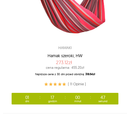
HAMAKI
Hamak szeroki, HW
273.12zł
cena regularna:
455.20zł
Najniższa cena z 30 dni przed obniżką:
318.64zł
( 11 Opinie )
01
17
00
44
dni
godzin
minut
sekund