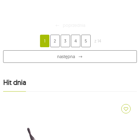
poprzednia
1
2
3
4
5
z 14
następna
Hit dnia