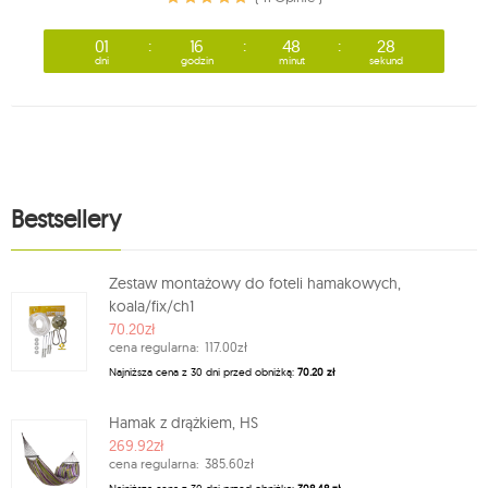
01
16
48
26
dni
godzin
minut
sekund
Bestsellery
Zestaw montażowy do foteli hamakowych,
koala/fix/ch1
70.20zł
cena regularna:
117.00zł
Najniższa cena z 30 dni przed obniżką:
70.20 zł
Hamak z drążkiem, HS
269.92zł
cena regularna:
385.60zł