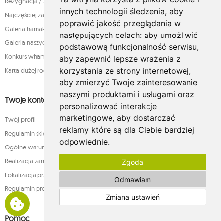
Rezygnacja / zwrot produktów w terminie 14 dni
innych technologii śledzenia, aby
Najczęściej zadawane pytania przed zakupem
poprawić jakość przeglądania w
Galeria hamaków
następujących celach:
aby umożliwić
Galeria naszych klientów
podstawową funkcjonalność serwisu
,
Konkurs whamaku - rozstrzygnięty!
aby zapewnić lepsze wrażenia z
korzystania ze strony internetowej
,
Karta dużej rodziny
aby zmierzyć Twoje zainteresowanie
naszymi produktami i usługami oraz
Twoje konto
personalizować interakcje
marketingowe
,
aby dostarczać
Twój profil
reklamy które są dla Ciebie bardziej
Regulamin sklepu internetowego whamaku.pl
odpowiednie
.
Ogólne warunki sprzedaży
Realizacja zamówienia
Zgoda
Lokalizacja przesyłki
Odmawiam
Regulamin programu lojalnościowego
Zmiana ustawień
Pomoc