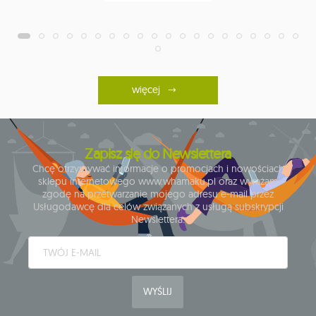
więcej
Zapisz się do Newslettera
Chcę otrzymywać informacje o promocjach i nowościach
sklepu internetowego www.whamaku.pl oraz wyrażam
zgodę na przetwarzanie mojego adresu e-mail przez
Usługodawcę dla celów związanych z usługą subskrypcji
Newslettera.
WYŚLIJ