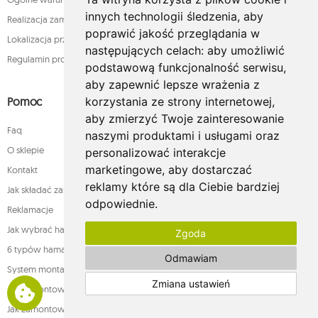
innych technologii śledzenia, aby
Realizacja zamówienia
poprawić jakość przeglądania w
Lokalizacja przesyłki
następujących celach:
aby umożliwić
Regulamin programu lojalnościowego
podstawową funkcjonalność serwisu
,
aby zapewnić lepsze wrażenia z
korzystania ze strony internetowej
,
Pomoc
aby zmierzyć Twoje zainteresowanie
Faq
naszymi produktami i usługami oraz
O sklepie
personalizować interakcje
marketingowe
,
aby dostarczać
Kontakt
reklamy które są dla Ciebie bardziej
Jak składać zamówienia w sklepie whamaku.pl?
odpowiednie
.
Reklamacje
Jak wybrać hamak
Zgoda
6 typów hamaków
Odmawiam
System montażu
Zmiana ustawień
Jak zamontować fotel
Jak zamontować hamak