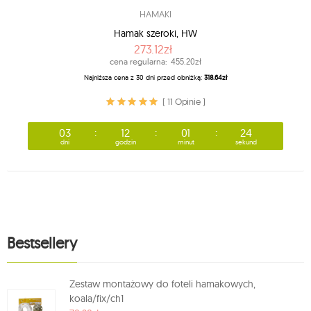
HAMAKI
Hamak szeroki, HW
273.12zł
cena regularna:
455.20zł
Najniższa cena z 30 dni przed obniżką:
318.64zł
( 11 Opinie )
03
12
01
20
dni
godzin
minut
sekund
Bestsellery
Zestaw montażowy do foteli hamakowych,
koala/fix/ch1