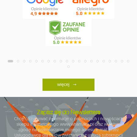
więcej
Zapisz się do Newslettera
Chcę otrzymywać informacje o promocjach i nowościach
sklepu internetowego www.whamaku.pl oraz wyrażam
zgodę na przetwarzanie mojego adresu e-mail przez
Usługodawcę dla celów związanych z usługą subskrypcji