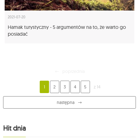
2021-07-20
Hamak turystyczny - 5 argumentów na to, że warto go
posiadać
poprzednia
1
2
3
4
5
z 14
następna
Hit dnia