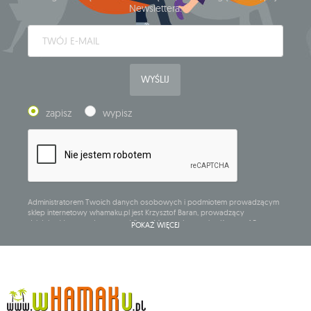
Newslettera.
WYŚLIJ
zapisz
wypisz
Administratorem Twoich danych osobowych i podmiotem prowadzącym
sklep internetowy whamaku.pl jest Krzysztof Baran, prowadzący
działalność gospodarczą pod firmą: Mouton Interactive Krzysztof Baran
POKAŻ WIĘCEJ
wpisaną do Centralnej Ewidencji i Informacji o Działalności Gospodarczej,
adres głównego miejsca wykonywania działalności w Siedlcach, ul.
Starowiejska 265, kod pocztowy: 08-110, posiadający numer NIP: 821-152-01-
37, REGON: 711650928 .
Dane będą przetwarzane w celu wysyłki newslettera i przechowywane do
chwili rezygnacji z subskrypcji.