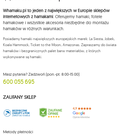
Przysługuje Ci prawo do żądania dostępu do swoich danych osobowych,
ich sprostowania, usunięcia, ograniczenia przetwarzania, wniesienia
Whamaku.pl to jeden z największych w Europie sklepów
sprzeciwu wobec przetwarzania swoich danych oraz prawo do
wniesienia skargi do organu nadzorczego oraz cofnięcia zgody w
internetowych z hamakami
. Oferujemy hamaki, fotele
dowolnym momencie bez wpływu na zgodność z prawem przetwarzania,
hamakowe i wszystkie akcesoria niezbędne do montażu
którego dokonano na podstawie zgody przed jej cofnięciem. W tym celu
hamaków w różnych warunkach.
możesz kontaktować się z działem obsługi klienta Mouton Interactive pod
adresem e-mail lub pisemnie na adres siedziby.
Posiadamy hamaki największych europejskich marek: La Siesta, Jobek,
Więcej informacji:
www.mouton.pl/ODO
Koala Hammock, Ticket to the Moon, Amazonas. Zapraszamy do świata
hamaków i bezgranicznych palet barw materiałów, z których
wykonywane są hamaki.
Masz pytania? Zadzwoń (pon.-pt. 8:00-15:00)
600 055 695
ZAUFANY SKLEP
Metody płatności