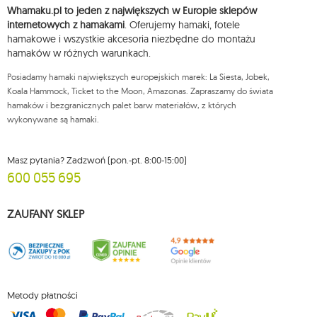
ich sprostowania, usunięcia, ograniczenia przetwarzania, wniesienia
Whamaku.pl to jeden z największych w Europie sklepów
sprzeciwu wobec przetwarzania swoich danych oraz prawo do
wniesienia skargi do organu nadzorczego oraz cofnięcia zgody w
internetowych z hamakami
. Oferujemy hamaki, fotele
dowolnym momencie bez wpływu na zgodność z prawem przetwarzania,
hamakowe i wszystkie akcesoria niezbędne do montażu
którego dokonano na podstawie zgody przed jej cofnięciem. W tym celu
hamaków w różnych warunkach.
możesz kontaktować się z działem obsługi klienta Mouton Interactive pod
adresem e-mail lub pisemnie na adres siedziby.
Posiadamy hamaki największych europejskich marek: La Siesta, Jobek,
Więcej informacji:
www.mouton.pl/ODO
Koala Hammock, Ticket to the Moon, Amazonas. Zapraszamy do świata
hamaków i bezgranicznych palet barw materiałów, z których
wykonywane są hamaki.
Masz pytania? Zadzwoń (pon.-pt. 8:00-15:00)
600 055 695
ZAUFANY SKLEP
Metody płatności