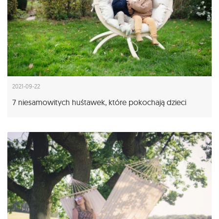
2021-09-22
7 niesamowitych huśtawek, które pokochają dzieci