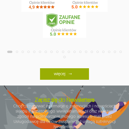
więcej
Zapisz się do Newslettera
Chcę otrzymywać informacje o promocjach i nowościach
sklepu internetowego www.whamaku.pl oraz wyrażam
zgodę na przetwarzanie mojego adresu e-mail przez
Usługodawcę dla celów związanych z usługą subskrypcji
Newslettera.