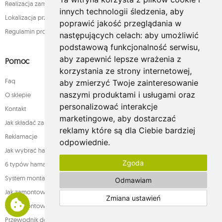
Realizacja zamówienia
innych technologii śledzenia, aby
Lokalizacja przesyłki
poprawić jakość przeglądania w
Regulamin programu lojalnościowego
następujących celach:
aby umożliwić
podstawową funkcjonalność serwisu
,
aby zapewnić lepsze wrażenia z
Pomoc
korzystania ze strony internetowej
,
Faq
aby zmierzyć Twoje zainteresowanie
naszymi produktami i usługami oraz
O sklepie
personalizować interakcje
Kontakt
marketingowe
,
aby dostarczać
Jak składać zamówienia w sklepie whamaku.pl?
reklamy które są dla Ciebie bardziej
Reklamacje
odpowiednie
.
Jak wybrać hamak
Zgoda
6 typów hamaków
System montażu
Odmawiam
Jak zamontować fotel
Zmiana ustawień
Jak zamontować hamak
Przewodnik do hamaków