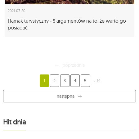
2021-07-20
Hamak turystyczny - 5 argumentów na to, że warto go
posiadać
poprzednia
1
2
3
4
5
z 14
następna
Hit dnia