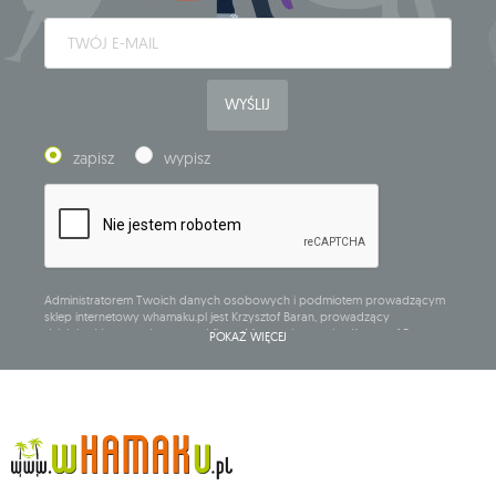
WYŚLIJ
zapisz
wypisz
Administratorem Twoich danych osobowych i podmiotem prowadzącym
sklep internetowy whamaku.pl jest Krzysztof Baran, prowadzący
działalność gospodarczą pod firmą: Mouton Interactive Krzysztof Baran
POKAŻ WIĘCEJ
wpisaną do Centralnej Ewidencji i Informacji o Działalności Gospodarczej,
adres głównego miejsca wykonywania działalności w Siedlcach, ul.
Starowiejska 265, kod pocztowy: 08-110, posiadający numer NIP: 821-152-01-
37, REGON: 711650928 .
Dane będą przetwarzane w celu wysyłki newslettera i przechowywane do
chwili rezygnacji z subskrypcji.
Przysługuje Ci prawo do żądania dostępu do swoich danych osobowych,