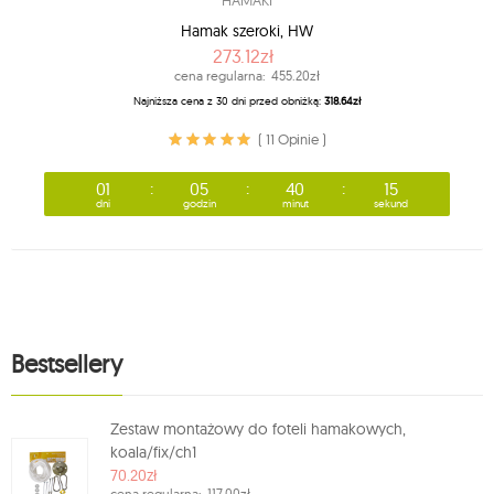
HAMAKI
Hamak szeroki, HW
273.12zł
cena regularna:
455.20zł
Najniższa cena z 30 dni przed obniżką:
318.64zł
( 11 Opinie )
01
05
40
13
dni
godzin
minut
sekund
Bestsellery
Zestaw montażowy do foteli hamakowych,
koala/fix/ch1
70.20zł
cena regularna:
117.00zł