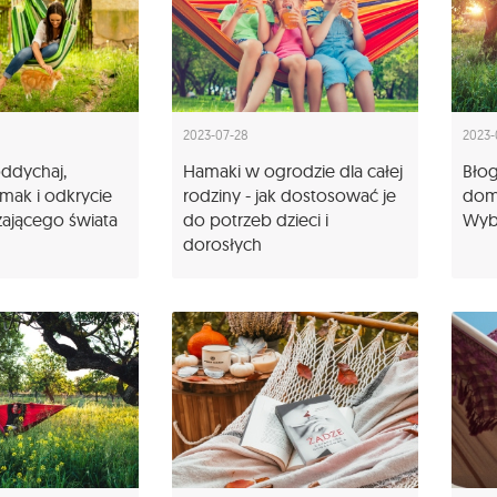
2023-07-28
2023-
oddychaj,
Hamaki w ogrodzie dla całej
Błog
mak i odkrycie
rodziny - jak dostosować je
dom
zającego świata
do potrzeb dzieci i
Wybi
dorosłych