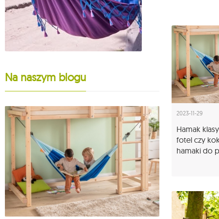
Na naszym blogu
2023-11-29
25-10-2023
Hamak klasy
Fotele hamak
fotel czy ko
model wybrać
hamaki do p
Więcej