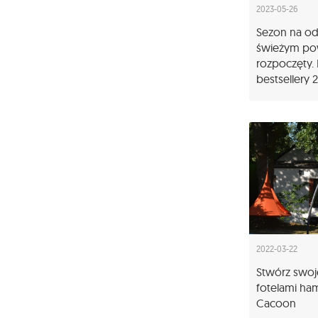
2023-05-26
Sezon na o
świeżym po
rozpoczęty. 
bestsellery 
2022-03-22
Stwórz swoj
fotelami h
Cacoon