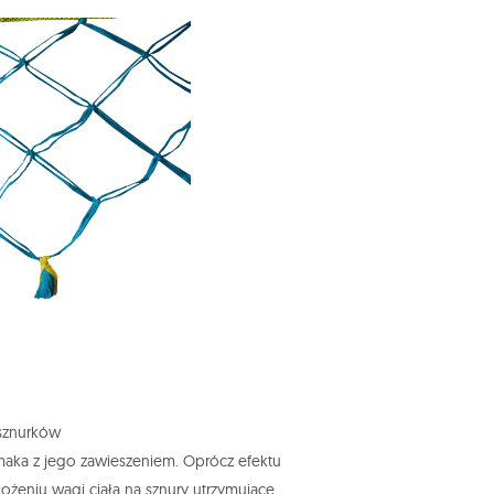
 sznurków
hamaka z jego zawieszeniem. Oprócz efektu
żeniu wagi ciała na sznury utrzymujące