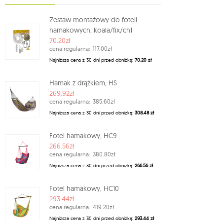
Zestaw montażowy do foteli
hamakowych, koala/fix/ch1
70.20zł
cena regularna:
117.00zł
Najniższa cena z 30 dni przed obniżką:
70.20 zł
Hamak z drążkiem, HS
269.92zł
cena regularna:
385.60zł
Najniższa cena z 30 dni przed obniżką:
308.48 zł
Fotel hamakowy, HC9
266.56zł
cena regularna:
380.80zł
Najniższa cena z 30 dni przed obniżką:
266.56 zł
Fotel hamakowy, HC10
293.44zł
cena regularna:
419.20zł
Najniższa cena z 30 dni przed obniżką:
293.44 zł