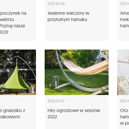
2022-09-30
2022-
dpoczynek na
Jesienne wieczory w
Amer
wietrzu
przytulnym hamaku
meks
Poznaj nasze
ham
2023!
2022-03-10
2021-
e gniazdko z
Hity ogrodowe w sezonie
Oto 
amakowymi
2022
ham
w p