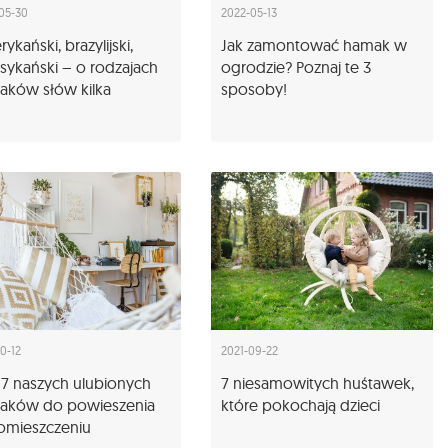
05-30
2022-05-13
ykański, brazylijski,
Jak zamontować hamak w
ykański – o rodzajach
ogrodzie? Poznaj te 3
aków słów kilka
sposoby!
10-12
2021-09-22
7 naszych ulubionych
7 niesamowitych huśtawek,
aków do powieszenia
które pokochają dzieci
omieszczeniu