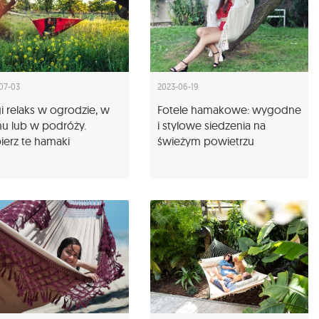
07-03
2023-06-19
i relaks w ogrodzie, w
Fotele hamakowe: wygodne
u lub w podróży.
i stylowe siedzenia na
erz te hamaki
świeżym powietrzu