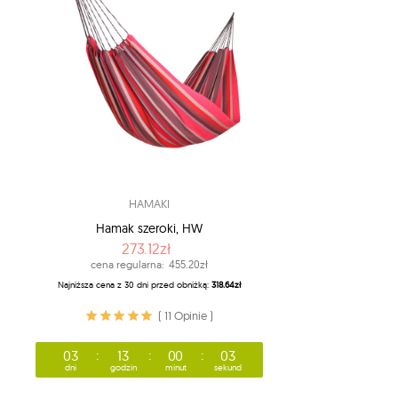
HAMAKI
Hamak szeroki, HW
273.12zł
cena regularna:
455.20zł
Najniższa cena z 30 dni przed obniżką:
318.64zł
( 11 Opinie )
03
13
00
02
dni
godzin
minut
sekund