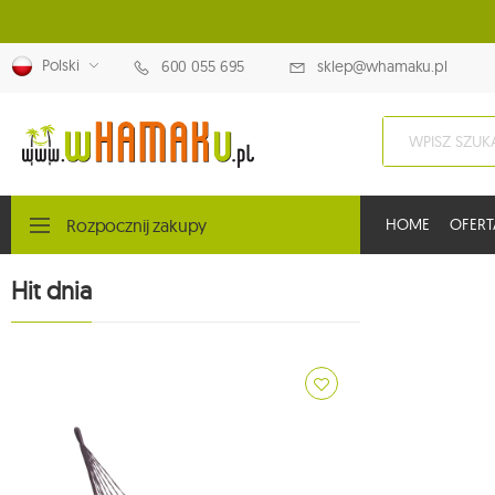
Polski
600 055 695
sklep@whamaku.pl
Rozpocznij zakupy
HOME
OFERT
Hit dnia