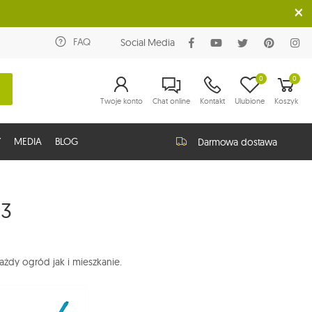
FAQ
Social Media
0
0
Twoje konto
Chat online
Kontakt
Ulubione
Koszyk
Y
MEDIA
BLOG
Darmowa dostawa
-3
ażdy ogród jak i mieszkanie.