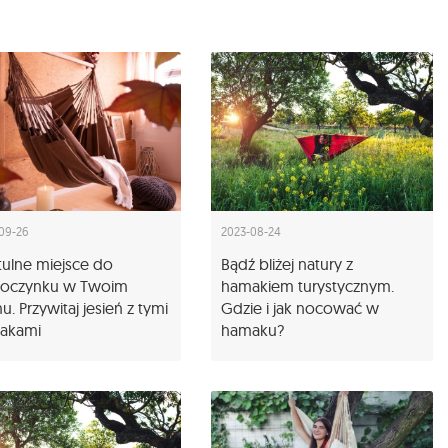
09-26
2023-08-24
24-08-2023
04-08-2
tulne miejsce do
Bądź bliżej natury z
u w
Bądź bliżej natury z hamakiem
Zwolni
oczynku w Twoim
hamakiem turystycznym.
ymi
turystycznym. Gdzie i jak nocować w
odkryc
hamaku?
. Przywitaj jesień z tymi
Gdzie i jak nocować w
akami
hamaku?
Więcej
Więcej