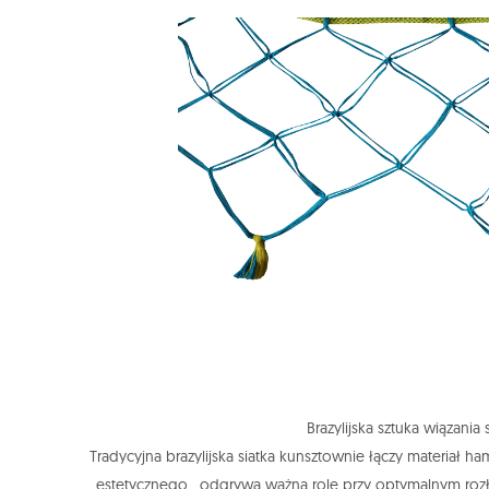
B
razylijska sztuka wiązania
Tradycyjna brazylijska siatka kunsztownie łączy materiał 
estetycznego, odgrywa ważną rolę przy optymalnym rozło