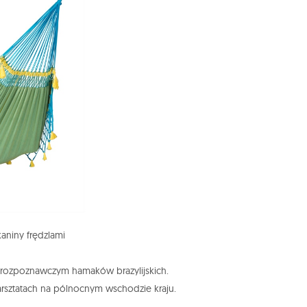
aniny frędzlami
m rozpoznawczym hamaków brazylijskich.
arsztatach na pólnocnym wschodzie kraju.