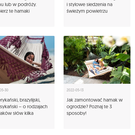
u lub w podróży.
i stylowe siedzenia na
erz te hamaki
świeżym powietrzu
05-30
2022-05-13
ykański, brazylijski,
Jak zamontować hamak w
ykański – o rodzajach
ogrodzie? Poznaj te 3
aków słów kilka
sposoby!