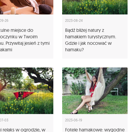
09-26
2023-08-24
tulne miejsce do
Bądź bliżej natury z
oczynku w Twoim
hamakiem turystycznym.
. Przywitaj jesień z tymi
Gdzie i jak nocować w
akami
hamaku?
07-03
2023-06-19
i relaks w ogrodzie, w
Fotele hamakowe: wygodne