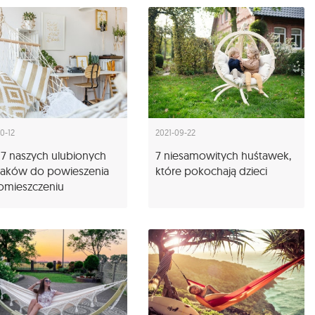
10-12
2021-09-22
7 naszych ulubionych
7 niesamowitych huśtawek,
aków do powieszenia
które pokochają dzieci
omieszczeniu