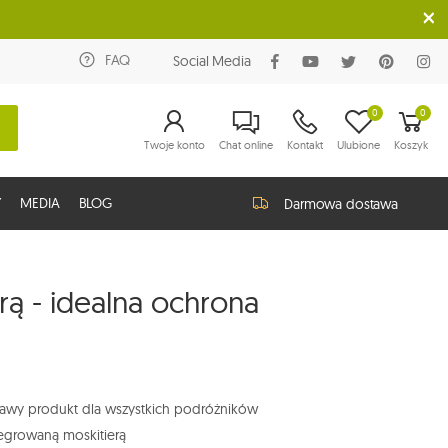
FAQ
Social Media
0
0
Twoje konto
Chat online
Kontakt
Ulubione
Koszyk
Y
MEDIA
BLOG
Darmowa dostawa
ą - idealna ochrona
kawy produkt dla wszystkich podróżników
tegrowaną moskitierą