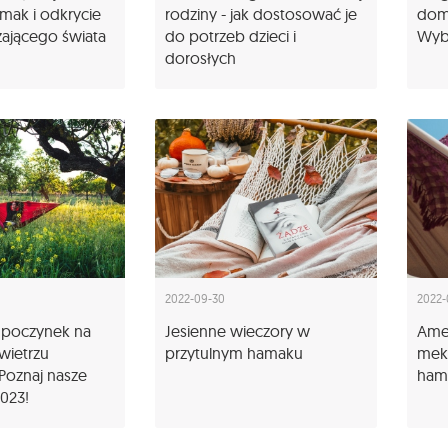
mak i odkrycie
rodziny - jak dostosować je
dom
zającego świata
do potrzeb dzieci i
Wybi
dorosłych
2022-09-30
2022-
dpoczynek na
Jesienne wieczory w
Amer
wietrzu
przytulnym hamaku
meks
Poznaj nasze
ham
2023!