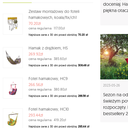
doceniaj. Ha
piękna otac
Zestaw montażowy do foteli
hamakowych, koala/fix/ch1
70.20zł
cena regularna:
117.00zł
Najniższa cena z 30 dni przed obniżką:
70.20 zł
Hamak z drążkiem, HS
269.92zł
cena regularna:
385.60zł
Najniższa cena z 30 dni przed obniżką:
308.48 zł
Fotel hamakowy, HC9
266.56zł
2023-05-26
cena regularna:
380.80zł
Sezon na o
Najniższa cena z 30 dni przed obniżką:
266.56 zł
świeżym po
rozpoczęty. 
Fotel hamakowy, HC10
bestsellery 
293.44zł
cena regularna:
419.20zł
Najniższa cena z 30 dni przed obniżką:
293.44 zł