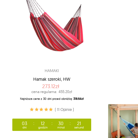
HAMAKI
Hamak szeroki, HW
273.12zł
cena regularna:
455.20zł
Najniższa cena z 30 dni przed obniżką:
318.64zł
( 11 Opinie )
03
12
30
18
dni
godzin
minut
sekund