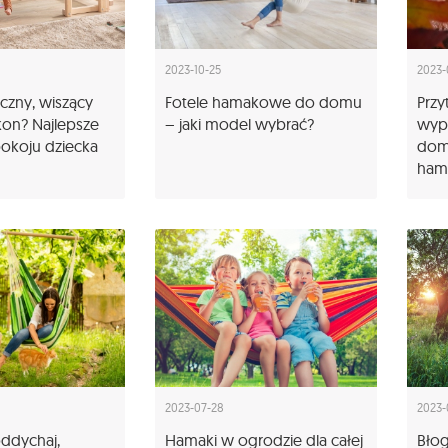
2023-10-25
2023-
czny, wiszący
Fotele hamakowe do domu
Przy
kon? Najlepsze
– jaki model wybrać?
wyp
okoju dziecka
domu
ham
2023-07-28
2023-
oddychaj,
Hamaki w ogrodzie dla całej
Błog