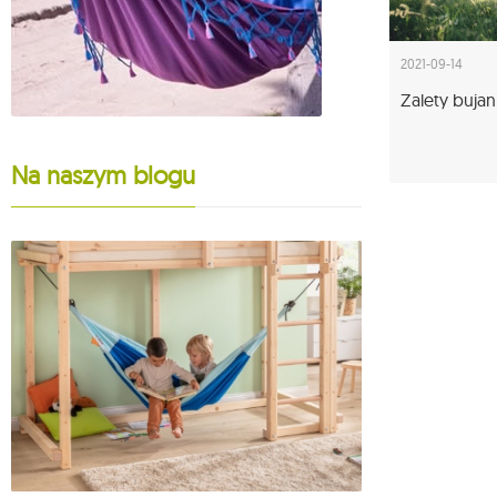
2021-09-14
Zalety buja
Na naszym blogu
25-10-2023
Fotele hamak
model wybrać
Więcej