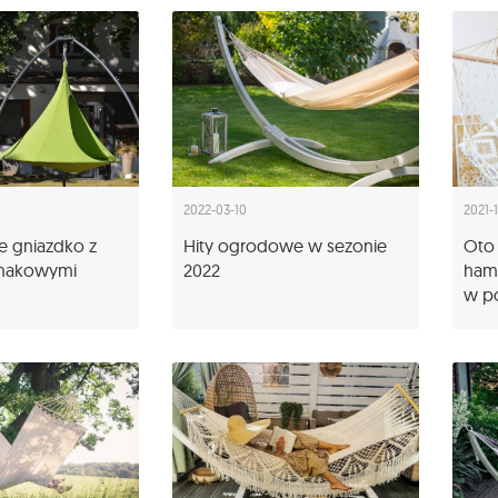
2022-03-10
2021-
e gniazdko z
Hity ogrodowe w sezonie
Oto 
amakowymi
2022
ham
w p