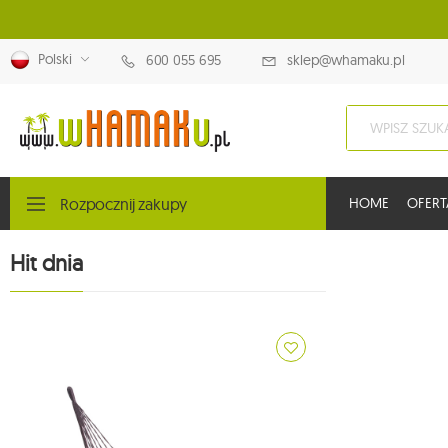
Polski
600 055 695
sklep@whamaku.pl
Rozpocznij zakupy
HOME
OFERT
Hit dnia