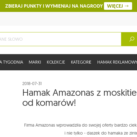
ZBIERAJ PUNKTY I WYMIENIAJ NA NAGRODY
WIĘCEJ
A TYGODNIA
MARKI
KOLEKCJE
KATEGORIE
HAMAK REKLAMOW
2018-07-31
Hamak Amazonas z moskitier
od komarów!
Firma Amazonas wprowadziła do swojej oferty bardzo cie
i nie tylko - daszek do hamaka ze zin