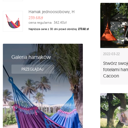
Hamak jednoosobowy, H
239.68zł
cena regularna:
342.40zł
Najniższa cena z 30 dni przed obniżką:
273.92 zł
2022-03-22
Galeria hamaków
Stwórz swoj
fotelami h
PRZEGLĄDAJ
Cacoon