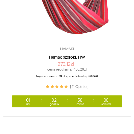
HAMAKI
Hamak szeroki, HW
273.12zł
cena regularna:
455.20zł
Najniższa cena z 30 dni przed obniżką:
318.64zł
( 11 Opinie )
01
02
57
57
dni
godzin
minut
sekund