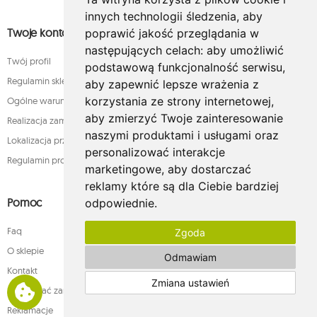
innych technologii śledzenia, aby
Twoje konto
poprawić jakość przeglądania w
następujących celach:
aby umożliwić
Twój profil
podstawową funkcjonalność serwisu
,
Regulamin sklepu internetowego whamaku.pl
aby zapewnić lepsze wrażenia z
korzystania ze strony internetowej
,
Ogólne warunki sprzedaży
aby zmierzyć Twoje zainteresowanie
Realizacja zamówienia
naszymi produktami i usługami oraz
Lokalizacja przesyłki
personalizować interakcje
Regulamin programu lojalnościowego
marketingowe
,
aby dostarczać
reklamy które są dla Ciebie bardziej
Pomoc
odpowiednie
.
Faq
Zgoda
O sklepie
Odmawiam
Kontakt
Zmiana ustawień
Jak składać zamówienia w sklepie whamaku.pl?
Reklamacje