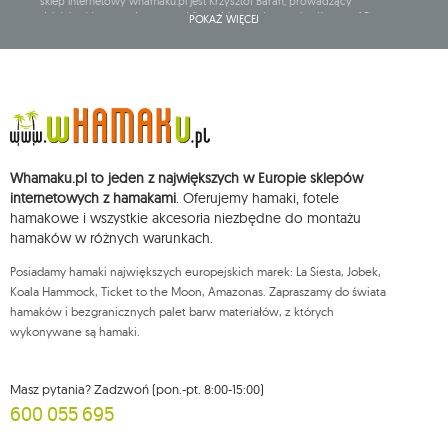
sklep internetowy whamaku.pl jest Krzysztof Baran, prowadzący
działalność gospodarczą pod firmą: Mouton Interactive Krzysztof Baran
POKAŻ WIĘCEJ
wpisaną do Centralnej Ewidencji i Informacji o Działalności Gospodarczej,
adres głównego miejsca wykonywania działalności w Siedlcach, ul.
Starowiejska 265, kod pocztowy: 08-110, posiadający numer NIP: 821-152-01-
37, REGON: 711650928 .
Dane będą przetwarzane w celu wysyłki newslettera i przechowywane do
chwili rezygnacji z subskrypcji.
Przysługuje Ci prawo do żądania dostępu do swoich danych osobowych,
ich sprostowania, usunięcia, ograniczenia przetwarzania, wniesienia
Whamaku.pl to jeden z największych w Europie sklepów
sprzeciwu wobec przetwarzania swoich danych oraz prawo do
wniesienia skargi do organu nadzorczego oraz cofnięcia zgody w
internetowych z hamakami
. Oferujemy hamaki, fotele
dowolnym momencie bez wpływu na zgodność z prawem przetwarzania,
hamakowe i wszystkie akcesoria niezbędne do montażu
którego dokonano na podstawie zgody przed jej cofnięciem. W tym celu
hamaków w różnych warunkach.
możesz kontaktować się z działem obsługi klienta Mouton Interactive pod
adresem e-mail lub pisemnie na adres siedziby.
Posiadamy hamaki największych europejskich marek: La Siesta, Jobek,
Więcej informacji:
www.mouton.pl/ODO
Koala Hammock, Ticket to the Moon, Amazonas. Zapraszamy do świata
hamaków i bezgranicznych palet barw materiałów, z których
wykonywane są hamaki.
Masz pytania? Zadzwoń (pon.-pt. 8:00-15:00)
600 055 695