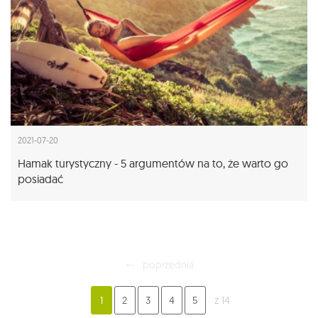
2021-07-20
Hamak turystyczny - 5 argumentów na to, że warto go
posiadać
poprzednia
1
2
3
4
5
z 14