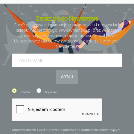
Zapisz się do Newslettera
Chcę otrzymywać informacje o promocjach i nowościach
sklepu internetowego www.whamaku.pl oraz wyrażam
zgodę na przetwarzanie mojego adresu e-mail przez
Usługodawcę dla celów związanych z usługą subskrypcji
Newslettera.
WYŚLIJ
zapisz
wypisz
Administratorem Twoich danych osobowych i podmiotem prowadzącym