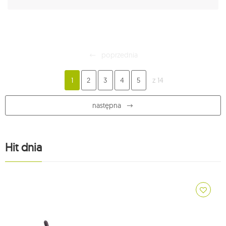
poprzednia
1
2
3
4
5
z 14
następna
Hit dnia