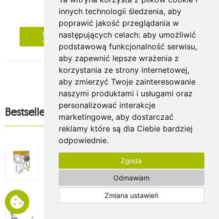
innych technologii śledzenia, aby
( 11 Opinie )
poprawić jakość przeglądania w
01
12
15
26
następujących celach:
aby umożliwić
dni
godzin
minut
sekund
podstawową funkcjonalność serwisu
,
aby zapewnić lepsze wrażenia z
korzystania ze strony internetowej
,
aby zmierzyć Twoje zainteresowanie
naszymi produktami i usługami oraz
personalizować interakcje
Bestsellery
marketingowe
,
aby dostarczać
reklamy które są dla Ciebie bardziej
odpowiednie
.
Zestaw montażowy do foteli hamakowych,
koala/fix/ch1
Zgoda
70.20zł
cena regularna:
117.00zł
Odmawiam
Najniższa cena z 30 dni przed obniżką:
70.20 zł
Zmiana ustawień
Hamak z drążkiem, HS
269.92zł