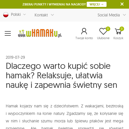
ZBIERAJ PUNKTY I WYMIENIAJ NA NAGRODY
WIĘCEJ
Polski
Kontakt
Social Media
0
0
Menu
Twoje konto
Ulubione
Koszyk
2019-07-29
Dlaczego warto kupić sobie
hamak? Relaksuje, ułatwia
naukę i zapewnia świetny sen
Hamak kojarzy nam się z dzieciństwem. Z wakacjami, beztroską
i wypoczynkiem na łonie natury. Zgadzamy się, że kołysanie się
w nim i słuchanie szumu morza lub śpiewu ptaków jest mega
przyjemne. Ale hamak świetnie sprawdzi się również