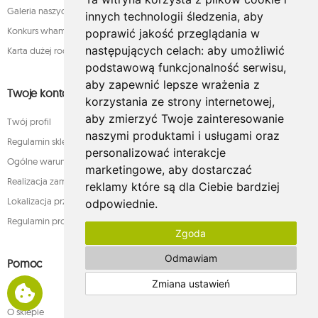
Galeria naszych klientów
innych technologii śledzenia, aby
Konkurs whamaku - rozstrzygnięty!
poprawić jakość przeglądania w
następujących celach:
aby umożliwić
Karta dużej rodziny
podstawową funkcjonalność serwisu
,
aby zapewnić lepsze wrażenia z
Twoje konto
korzystania ze strony internetowej
,
aby zmierzyć Twoje zainteresowanie
Twój profil
naszymi produktami i usługami oraz
Regulamin sklepu internetowego whamaku.pl
personalizować interakcje
Ogólne warunki sprzedaży
marketingowe
,
aby dostarczać
Realizacja zamówienia
reklamy które są dla Ciebie bardziej
Lokalizacja przesyłki
odpowiednie
.
Regulamin programu lojalnościowego
Zgoda
Odmawiam
Pomoc
Zmiana ustawień
Faq
O sklepie