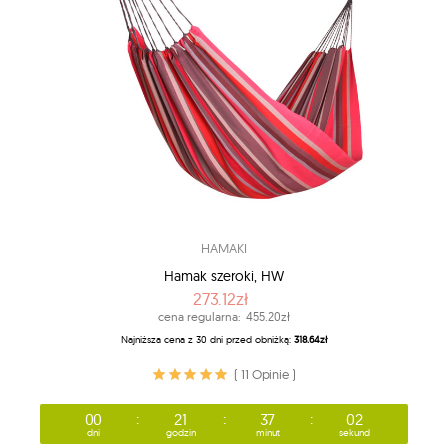
HAMAKI
Hamak szeroki, HW
273.12zł
cena regularna:
455.20zł
Najniższa cena z 30 dni przed obniżką:
318.64zł
( 11 Opinie )
00
21
36
59
dni
godzin
minut
sekund