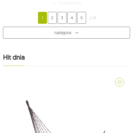
poprzednia
1
2
3
4
5
z 14
następna
Hit dnia