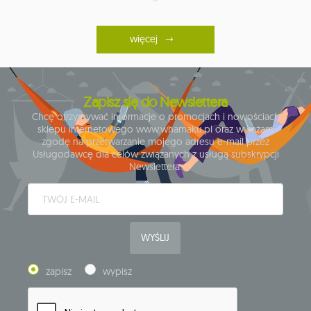
więcej
Zapisz się do Newslettera
Chcę otrzymywać informacje o promocjach i nowościach
sklepu internetowego www.whamaku.pl oraz wyrażam
zgodę na przetwarzanie mojego adresu e-mail przez
Usługodawcę dla celów związanych z usługą subskrypcji
Newslettera.
WYŚLIJ
zapisz
wypisz