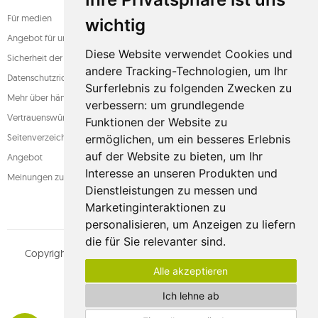
Für medien
wichtig
Angebot für unternehmen
Diese Website verwendet Cookies und
Sicherheit der zahlung
andere Tracking-Technologien, um Ihr
Datenschutzrichtlinie
Surferlebnis zu folgenden Zwecken zu
Mehr über hängematten
verbessern:
um grundlegende
Vertrauenswürdiger laden
Funktionen der Website zu
Seitenverzeichnis
ermöglichen
,
um ein besseres Erlebnis
auf der Website zu bieten
,
um Ihr
Angebot
Interesse an unseren Produkten und
Meinungen zum shop
Dienstleistungen zu messen und
Marketinginteraktionen zu
personalisieren
,
um Anzeigen zu liefern
die für Sie relevanter sind
.
Copyright © whamaku.pl. Alle Rechte vorbehalten.
MOUTON
Alle akzeptieren
interactive
Sehen Sie unser Profil an:
Ich lehne ab