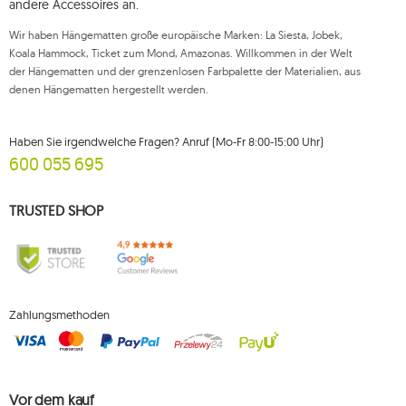
andere Accessoires an.
widerrufen werden, wobei ein solcher Widerruf die Rechtmäßigkeit der
zuvor durchgeführten Verarbeitung nicht beeinträchtigt. Um eines der oben
Wir haben Hängematten große europäische Marken: La Siesta, Jobek,
genannten Rechte auszuüben, wenden Sie sich bitte per E-Mail oder per
Brief an die registrierte Adresse an die Kundendienstabteilung von Mouton
Koala Hammock, Ticket zum Mond, Amazonas. Willkommen in der Welt
Interactive.
der Hängematten und der grenzenlosen Farbpalette der Materialien, aus
denen Hängematten hergestellt werden.
Weitere Informationen finden Sie unter:
www.mouton.pl/ODO
Haben Sie irgendwelche Fragen? Anruf (Mo-Fr 8:00-15:00 Uhr)
600 055 695
TRUSTED SHOP
Zahlungsmethoden
Vor dem kauf