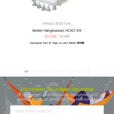
HÄNGE-LIEGESTUHL
Breiter Hängesessel, HCXLT-314
85.58€
122.26€
Niedrigster Preis 30 Tage vor dem Rabatt:
85.58€
Abonnieren Sie unseren Newsletter
So empfangen Sie Informationen Neuigkeiten und
spezielle Angebote geben Sie Ihre E-Mail-Adresse: