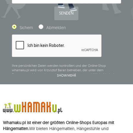
SENDEN
Sichern
Abmelden
Ihre persönlichen Daten werden kontrolliert und der Online-Shop
whamaku.pl wird von Krzysztof Baran betrieben, der unter dem
Firmennamen Mouton Interactive Krzysztof Baran geschäftlich tätig ist, in
SHOW MEHR
das Central Business Activity Register eingetragen ist und seinen Sitz in der
ul. Starowiejska 265, 08-110 Siedlce, NIP (Steueridentifikationsnummer): 821-
152-01-37, REGON (statistische Nummer): 711650928.
Die Daten werden zum Zwecke der Verbreitung des Newsletters
verarbeitet und bis zu Ihrer Abmeldung gespeichert.
Sie haben das Recht, auf die Verarbeitung Ihrer personenbezogenen Daten
zuzugreifen, diese zu korrigieren, zu löschen, deren Verarbeitung zu
beschränken und der Verarbeitung zu widersprechen, sowie das Recht, bei
Whamaku.pl ist einer der größten Online-Shops Europas mit
einer zuständigen Aufsichtsbehörde eine Beschwerde über die
Verarbeitung dieser Daten einzureichen und zu erheben Ihre Einwilligung
Hängematten.
Wir bieten Hängematten, Hängestühle und
zur Verarbeitung Ihrer personenbezogenen Daten kann jederzeit