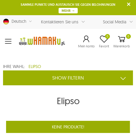
SAMMLE PUNKTE UND AUSTAUSCH SIE GEGEN BELOHNUNGEN
MEHR
Deutsch
Kontaktieren Sie uns
Social Media
0
0
Menu
Mein konto
Favorit
Warenkorb
IHRE WAHL:
ELIPSO
SHOW FILTERN
Elipso
KEINE PRODUKTE!