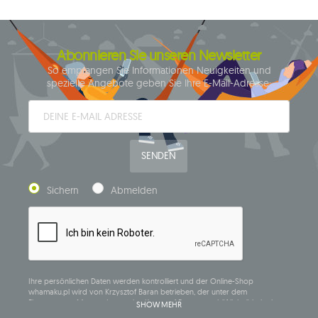
Abonnieren Sie unseren Newsletter
So empfangen Sie Informationen Neuigkeiten und
spezielle Angebote geben Sie Ihre E-Mail-Adresse:
SENDEN
Sichern
Abmelden
Ihre persönlichen Daten werden kontrolliert und der Online-Shop
whamaku.pl wird von Krzysztof Baran betrieben, der unter dem
Firmennamen Mouton Interactive Krzysztof Baran geschäftlich tätig ist, in
SHOW MEHR
das Central Business Activity Register eingetragen ist und seinen Sitz in der