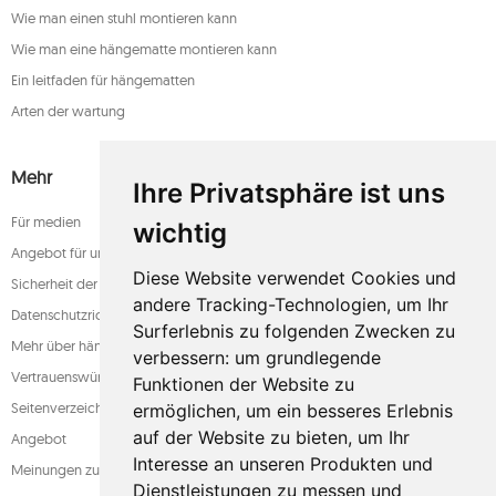
Wie man einen stuhl montieren kann
Wie man eine hängematte montieren kann
Ein leitfaden für hängematten
Arten der wartung
Mehr
Ihre Privatsphäre ist uns
Für medien
wichtig
Angebot für unternehmen
Diese Website verwendet Cookies und
Sicherheit der zahlung
andere Tracking-Technologien, um Ihr
Datenschutzrichtlinie
Surferlebnis zu folgenden Zwecken zu
Mehr über hängematten
verbessern:
um grundlegende
Vertrauenswürdiger laden
Funktionen der Website zu
Seitenverzeichnis
ermöglichen
,
um ein besseres Erlebnis
auf der Website zu bieten
,
um Ihr
Angebot
Interesse an unseren Produkten und
Meinungen zum shop
Dienstleistungen zu messen und