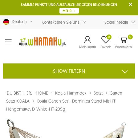
SAMMLE PUNKTE UND AUSTAUSCH SIE GEGEN BELOHNUNGEN
MEHR
Deutsch
Kontaktieren Sie uns
Social Media
0
0
Menu
Mein konto
Favorit
Warenkorb
SHOW FILTERN
DU BIST HIER:
HOME
Koala Hammock
Setzt
Garten
Setzt KOALA
Koala Garten Set - Dominica Stand Mit HT
Hängematte, D-White-HT-209g