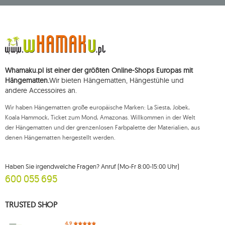
ul. Starowiejska 265, 08-110 Siedlce, NIP (Steueridentifikationsnummer): 821-
152-01-37, REGON (statistische Nummer): 711650928.
Die Daten werden zum Zwecke der Verbreitung des Newsletters
verarbeitet und bis zu Ihrer Abmeldung gespeichert.
Sie haben das Recht, auf die Verarbeitung Ihrer personenbezogenen Daten
zuzugreifen, diese zu korrigieren, zu löschen, deren Verarbeitung zu
beschränken und der Verarbeitung zu widersprechen, sowie das Recht, bei
Whamaku.pl ist einer der größten Online-Shops Europas mit
einer zuständigen Aufsichtsbehörde eine Beschwerde über die
Verarbeitung dieser Daten einzureichen und zu erheben Ihre Einwilligung
Hängematten.
Wir bieten Hängematten, Hängestühle und
zur Verarbeitung Ihrer personenbezogenen Daten kann jederzeit
andere Accessoires an.
widerrufen werden, wobei ein solcher Widerruf die Rechtmäßigkeit der
zuvor durchgeführten Verarbeitung nicht beeinträchtigt. Um eines der oben
Wir haben Hängematten große europäische Marken: La Siesta, Jobek,
genannten Rechte auszuüben, wenden Sie sich bitte per E-Mail oder per
Brief an die registrierte Adresse an die Kundendienstabteilung von Mouton
Koala Hammock, Ticket zum Mond, Amazonas. Willkommen in der Welt
Interactive.
der Hängematten und der grenzenlosen Farbpalette der Materialien, aus
denen Hängematten hergestellt werden.
Weitere Informationen finden Sie unter:
www.mouton.pl/ODO
Haben Sie irgendwelche Fragen? Anruf (Mo-Fr 8:00-15:00 Uhr)
600 055 695
TRUSTED SHOP