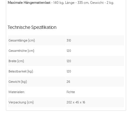
Maximale Hängemattenlast
- 140 kg, Länge - 335 cm, Gewicht - 2 kg.
Technische Spezifikation
Gesamtlänge [cm]:
310
Gesamthöhe [cm]:
120
Breite [cm]:
120
Belastbarkeit [kg]:
120
Gewicht [kg]:
26
Materialien:
Fichte
Verpackung [cm]:
202 x 45 x 16