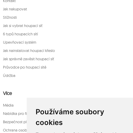
Kontakt
Jak nakupovat
Stížnosti
Jak si vybrat houpací síť
6 typů houpacích sítí
Upevňovací systém
Jak nainstalovat houpací křeslo
Jak správně zavěsit houpací síť
Průvodce po houpací sítě
Údržba
Více
Média
Používáme soubory
Nabídka pro firmy
cookies
Bezpečnost platba
Ochrana osobních údajů