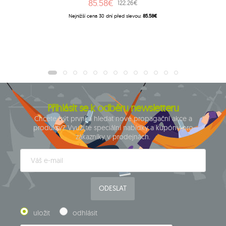
85.58€
122.26€
Nejnižší cena 30 dní před slevou:
85.58€
Přihlásit se k odběru newsletteru
Chcete být první a hledat nové propagační akce a
produkty? Využijte speciální nabídky a kupóny pro
zákazníky v prodejnách.
ODESLAT
uložit
odhlásit