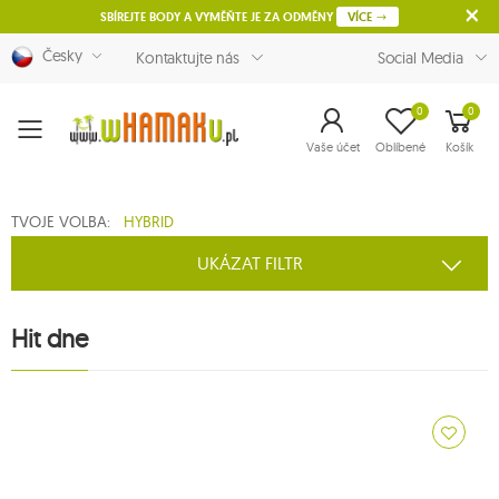
SBÍREJTE BODY A VYMĚŇTE JE ZA ODMĚNY
VÍCE
Česky
Kontaktujte nás
Social Media
0
0
Menu
Vaše účet
Oblíbené
Košík
TVOJE VOLBA:
HYBRID
UKÁZAT FILTR
Hit dne