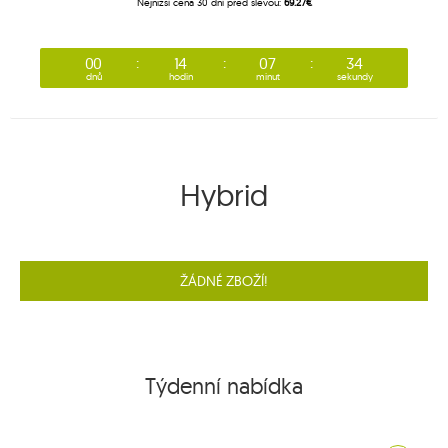
Nejnižší cena 30 dní před slevou:
69.27€
00
14
07
34
dnů
hodin
minut
sekundy
Hybrid
ŽÁDNÉ ZBOŽÍ!
Týdenní nabídka