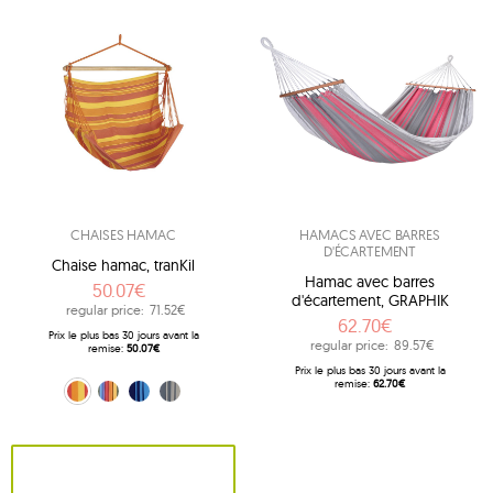
CHAISES HAMAC
HAMACS AVEC BARRES
D'ÉCARTEMENT
Chaise hamac, tranKil
Hamac avec barres
50.07€
d'écartement, GRAPHIK
regular price:
71.52€
62.70€
Prix ​​le plus bas 30 jours avant la
regular price:
89.57€
remise:
50.07€
Prix ​​le plus bas 30 jours avant la
remise:
62.70€
sunny (17223)
Multicolore (17229)
niebiesko-granatowy (17230)
Gris anthracite (17231)