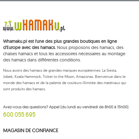
siège social à ul. Starowiejska 265, 08-110 Siedlce, NIP (numéro
d'identification fiscale): 821-152-01-37, REGON (numéro statistique): 711650928.
Les données seront traitées dans le but de diffuser la newsletter et seront
conservées jusqu'à votre désinscription.
Vous avez le droit d'accéder, de rectifier, de supprimer, de limiter le
traitement et de vous opposer au traitement de vos données personnelles,
ainsi que le droit de déposer, auprès d'une autorité de contrôle
Whamaku.pl est l'une des plus grandes boutiques en ligne
compétente, une réclamation concernant le traitement de ces données et
de retirer, à tout moment, votre consentement au traitement de vos
d'Europe avec des hamacs.
Nous proposons des hamacs, des
données personnelles, un tel retrait n'affectant pas la légalité du traitement
chaises hamacs et tous les accessoires nécessaires au montage
effectué antérieurement. Pour exercer l'un des droits susmentionnés,
des hamacs dans différentes conditions.
veuillez contacter le service client de Mouton Interactive par e-mail, ou par
courrier adressé à son adresse enregistrée.
Nous avons des hamacs de grandes marques européennes: La Siesta,
Pour plus d'informations, veuillez visiter:
www.mouton.pl/ODO
Jobek, Koala Hammock, Ticket to the Moon, Amazonas. Bienvenue dans le
monde des hamacs et de la palette de couleurs illimitée des matériaux qui
sont produits des hamacs.
Avez-vous des questions? Appel (du lundi au vendredi de 8h00 à 15h00)
600 055 695
MAGASIN DE CONFIANCE