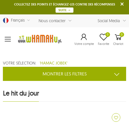
COLLECTEZ DES POINTS ET ÉCHANGEZ-LES CONTRE DES RÉCOMPENSES
SUITE
Français
Nous contacter
Social Media
0
0
Menu
Votre compte
Favorite
Chariot
VOTRE SÉLECTION:
'HAMAC JOBEK'
MONTRER LES FILTRES
Le hit du jour