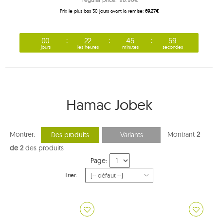
Prix ​​le plus bas 30 jours avant la remise:
69.27€
00
22
45
59
jours
les heures
minutes
secondes
Hamac Jobek
Montrer:
Montrant
2
Des produits
Variants
de 2
des produits
Page:
Trier: