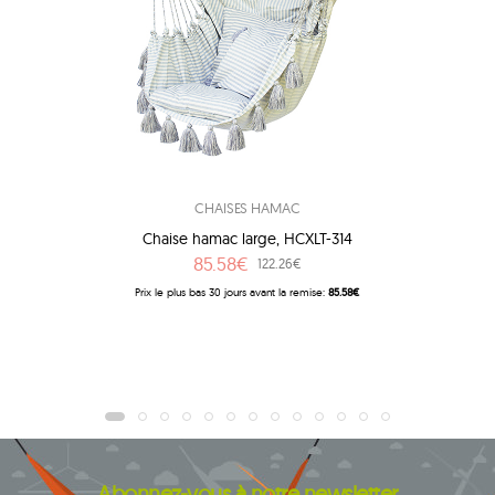
CHAISES HAMAC
Chaise hamac large, HCXLT-314
85.58€
122.26€
Prix ​​le plus bas 30 jours avant la remise:
85.58€
Abonnez-vous à notre newsletter