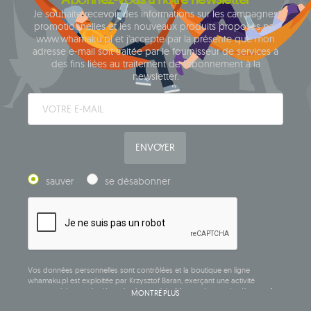
Je souhaite recevoir des informations sur les campagnes
promotionnelles et les nouveaux produits proposés par
www.whamaku.pl et j'accepte par la présente que mon
adresse e-mail soit traitée par le fournisseur de services à
des fins liées au traitement de l'abonnement à la
newsletter.
ENVOYER
sauver
se désabonner
Vos données personnelles sont contrôlées et la boutique en ligne
whamaku.pl est exploitée par Krzysztof Baran, exerçant une activité
commerciale sous la dénomination sociale: Mouton Interactive Krzysztof
MONTRE PLUS
Baran, inscrite au registre central des activités commerciales et ayant son