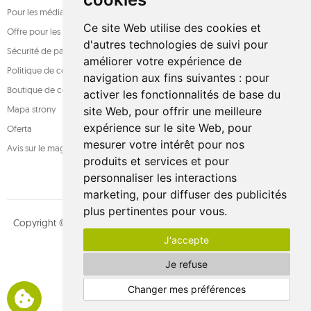
Pour les médias
Ce site Web utilise des cookies et
Offre pour les entreprises
d'autres technologies de suivi pour
Sécurité de paiement
améliorer votre expérience de
Politique de confidentialité
navigation aux fins suivantes :
pour
Boutique de confiance
activer les fonctionnalités de base du
Mapa strony
site Web
,
pour offrir une meilleure
expérience sur le site Web
,
pour
Oferta
mesurer votre intérêt pour nos
Avis sur le magasin
produits et services et pour
personnaliser les interactions
marketing
,
pour diffuser des publicités
plus pertinentes pour vous
.
Copyright © whamaku.pl. Tous les droits sont réservés. Conçu par
J'accepte
MOUTON interactive
Suivez-nous sur :
Je refuse
Changer mes préférences