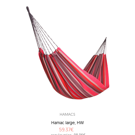
HAMACS
Hamac large, HW
59.37€
regular price:
98.96€